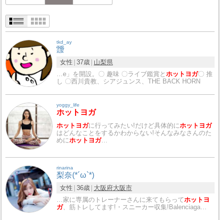
tkd_ay
靉
女性
37歳
山梨県
…e」を開設。〇 趣味 〇ライブ鑑賞と
ホットヨガ
〇 推
し 〇西川貴教、シアジュンス、THE BACK HORN
yoggy_life
ホットヨガ
ホットヨガ
に行ってみたい!だけど具体的に
ホットヨガ
はどんなことをするかわからない!そんなみなさんのた
めに
ホットヨガ
…
rinarina
梨奈(*´ω`*)
女性
36歳
大阪府
大阪市
…家に専属のトレーナーさんに来てもらって
ホットヨ
ガ
、筋トレしてます!・スニーカー収集!Balenciaga…