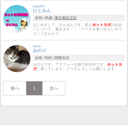
yoga420
ひとみん
女性
45歳
東京都
足立区
はじめまして。ひとみんです。私と
ホットヨガ
の出会
いについて、書きます・・「ケーキを食べれないダイ
エットなんかイ…
minori
みのり
女性
50代
関西在住
みのりです。アラフォー主婦で妊活中です。
ホットヨ
ガ
に通っています。どうぞよろしくお願いします。
前へ
1
次へ