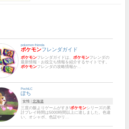
pokemon-frienda
ポケモン
フレンダガイド
ポケモン
フレンダガイドは、
ポケモン
フレンダの
最新情報・お役立ち情報を紹介するサイトです。
ポケモン
フレンダの攻略情報か…
PochiLC
ぽち
女性
北海道
三度の飯よりゲームがすき!
ポケモン
シリーズの累
計プレイ時間は5000時間以上に達しました。色違
い、オシャボ、色証やリ…