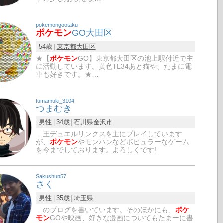
pokemongootaku
ポケモン
GO大田区
54歳
東京都
大田区
★【
ポケモン
GO】東京都大田区の池上駅付近で主
に活動しています。黄色TL34あと猫や、たまに電
車も好きです。★…
tumamuki_3104
つまむき
男性
34歳
石川県
金沢市
…王デュエルリンクスを主にプレイしています
が、
ポケモン
やモンハンなどポピュラーなゲーム
を今までしております。よろしくです!
Sakushun57
さく
男性
35歳
埼玉県
…のブログを書いています。そのほかにも、
ポケ
モン
GOや映画、好きな漫画についてもたまーに書