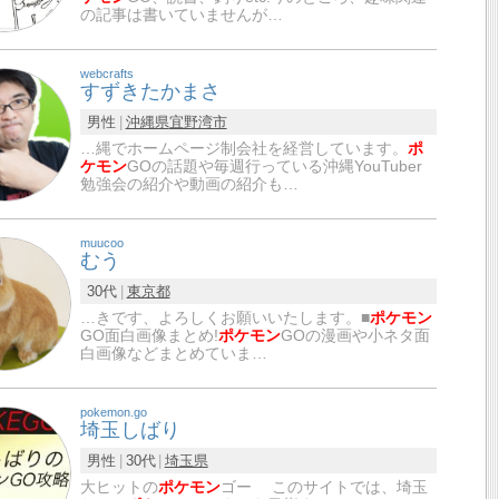
の記事は書いていませんが…
webcrafts
すずきたかまさ
男性
沖縄県
宜野湾市
…縄でホームページ制会社を経営しています。
ポ
ケモン
GOの話題や毎週行っている沖縄YouTuber
勉強会の紹介や動画の紹介も…
muucoo
むう
30代
東京都
…きです、よろしくお願いいたします。■
ポケモン
GO面白画像まとめ!
ポケモン
GOの漫画や小ネタ面
白画像などまとめていま…
pokemon.go
埼玉しばり
男性
30代
埼玉県
大ヒットの
ポケモン
ゴー このサイトでは、埼玉