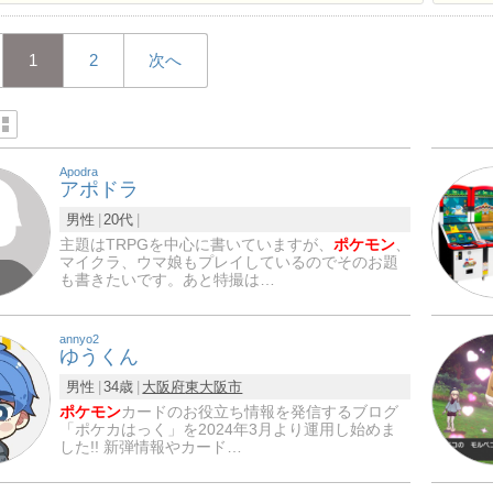
1
2
次へ
Apodra
アポドラ
男性
20代
主題はTRPGを中心に書いていますが、
ポケモン
、
マイクラ、ウマ娘もプレイしているのでそのお題
も書きたいです。あと特撮は…
annyo2
ゆうくん
男性
34歳
大阪府
東大阪市
ポケモン
カードのお役立ち情報を発信するブログ
「ポケカはっく」を2024年3月より運用し始めま
した!! 新弾情報やカード…