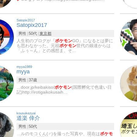
Satopix2017
Satopix2017
男性
50代
東京都
人生初のブログが『
ポケモン
GO』になるとは夢に
も思わなかった。元祖
ポケモン
世代の娘達からは
「ふぅ～ん」との感想ま、そ…
myya1989
myya
男性
37歳
…door.jp/keibakiso/
ポケモン
(国際孵化で色違い日
記)http://irotigaikokusaih…
kousukezyai
道楽 倖介
男性
50代
…ルのモコくん(♂)を撮った写真や、現在は
ポケモ