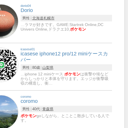
dorio04
Dorio
男性
北海道
札幌市
…ラマが好きです。GAME:Startrek Online,DC
Univers Online,ドラクエ10,
ポケモン
icasese01
icasese iphone12 pro/12 miniケースカ
バー
男性
80歳
山梨県
…iphone 12 miniケース
ポケモン
は衝撃や埃など
からしっかりと本体を守ります。エッジが衝撃吸
収の構造し、衝…
coromo
coromo
男性
40代
青森県
ポケモン
goしながら、とことこ散歩している人で
す。