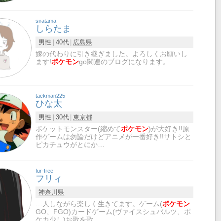
siratama
しらたま
男性
40代
広島県
嫁の代わりに引き継ぎました。よろしくお願いし
ます!
ポケモン
go関連のブログになります。
tackman225
ひな太
男性
30代
東京都
ポケットモンスター(縮めて
ポケモン
)が大好き!!原
作ゲームは勿論だけどアニメが一番好き!!サトシと
ピカチュウがとにか…
fur-free
フリィ
神奈川県
…人しながら楽しく生きてます。ゲーム(
ポケモン
GO、FGO)カードゲーム(ヴァイスシュバルツ、ポ
ケカ少し)お歌を歌…