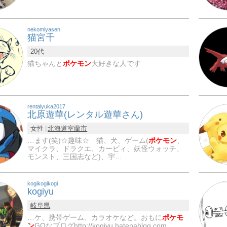
nekomiyasen
猫宮千
20代
猫ちゃんと
ポケモン
大好きな人です
rentalyuka2017
北原遊華(レンタル遊華さん)
女性
北海道
室蘭市
…ます(笑)☆趣味☆ 猫、犬、ゲーム(
ポケモン
、
マイクラ、ドラクエ、カービィ、妖怪ウォッチ、
モンスト、三国志など)、宇…
kogikogikogi
kogiyu
岐阜県
…ケ、携帯ゲーム、カラオケなど。おもに
ポケモ
ン
GOなブログhttp://kogiyu.hatenablog.com…