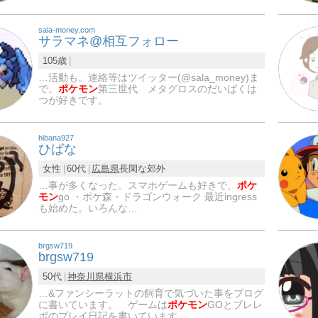
sala-money.com
サラマネ@相互フォロー
105歳
…活動も。連絡等はツイッター(@sala_money)ま
で。
ポケモン
第三世代 メタグロスのだいばくは
つが好きです。
hibana927
ひばな
女性
60代
広島県
長閑な郊外
…事が多くなった。スマホゲームも好きで、
ポケ
モン
go ・ポケ森・ドラゴンウォーク 最近ingress
も始めた。いろんな…
brgsw719
brgsw719
50代
神奈川県
横浜市
…&ファンシーラットの飼育で気づいた事をブログ
に書いています。 ゲームは
ポケモン
GOとブレレ
ボのプレイ日記を書いています。