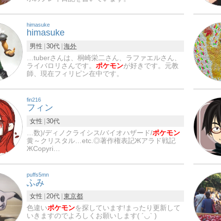
himasuke
himasuke
男性
30代
海外
…tuberさんは、桐崎栄二さん、ラファエルさん、
ライバロリさんです。
ポケモン
が好きです。元教
師、現在フィリピン在中です。
fin216
フィン
女性
30代
…数)/ディノクライシス/バイオハザード/
ポケモン
黄～クリスタル…etc.◎著作権表記Жアラド戦記
ЖCopyri…
puffs5mn
ふみ
女性
20代
東京都
色違い
ポケモン
を探しています!まったり更新して
いきますのでよろしくお願いします( ´◡` )