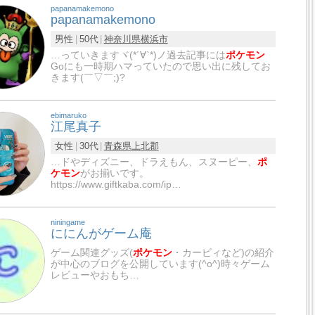
papanamakemono
papanamakemono
男性
50代
神奈川県
横浜市
…っていきますヾ(*´∀`*)ノ過去記事には
ポケモン
Goにも一時期ハマっていたので思い出に残してお
きます(￣▽￣;)?
ebimaruko
江尾真子
女性
30代
青森県
上北郡
…ドやディズニー、ドラえもん、スヌーピー、
ポ
ケモン
がお揃いです。
https://www.giftkaba.com/ip…
niningame
ににんがゲーム庵
ゲーム関連グッズ(
ポケモン
・カービィなど)の紹介
が中心のブログを公開しています(^o^)時々ゲーム
レビューやおもち…