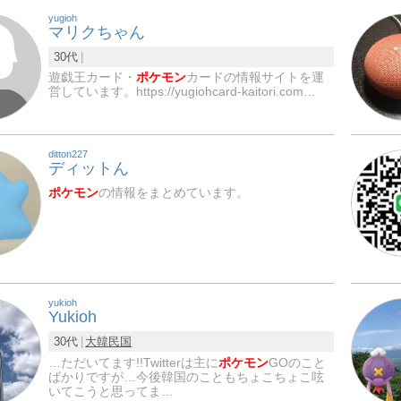
yugioh
マリクちゃん
30代
遊戯王カード・
ポケモン
カードの情報サイトを運
営しています。https://yugiohcard-kaitori.com…
ditton227
ディットん
ポケモン
の情報をまとめています。
yukioh
Yukioh
30代
大韓民国
…ただいてます!!Twitterは主に
ポケモン
GOのこと
ばかりですが…今後韓国のこともちょこちょこ呟
いてこうと思ってま…