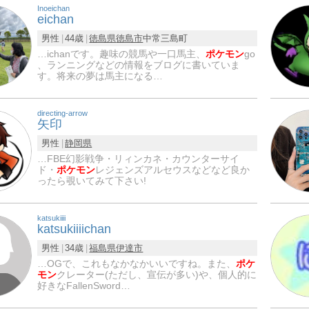
Inoeichan
eichan
男性
44歳
徳島県
徳島市
中常三島町
…ichanです。趣味の競馬や一口馬主、
ポケモン
go
、ランニングなどの情報をブログに書いていま
す。将来の夢は馬主になる…
directing-arrow
矢印
男性
静岡県
…FBE幻影戦争・リィンカネ・カウンターサイ
ド・
ポケモン
レジェンズアルセウスなどなど良か
ったら覗いてみて下さい!
katsukiiii
katsukiiiichan
男性
34歳
福島県
伊達市
…OGで、これもなかなかいいですね。また、
ポケ
モン
クレーター(ただし、宣伝が多い)や、個人的に
好きなFallenSword…