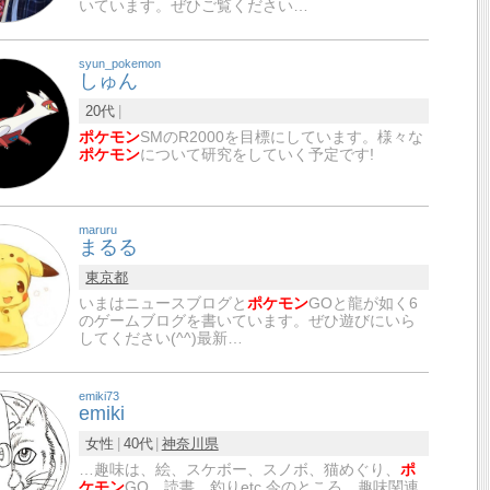
いています。ぜひご覧ください…
syun_pokemon
しゅん
20代
ポケモン
SMのR2000を目標にしています。様々な
ポケモン
について研究をしていく予定です!
maruru
まるる
東京都
いまはニュースブログと
ポケモン
GOと龍が如く6
のゲームブログを書いています。ぜひ遊びにいら
してください(^^)最新…
emiki73
emiki
女性
40代
神奈川県
…趣味は、絵、スケボー、スノボ、猫めぐり、
ポ
ケモン
GO、読書、釣りetc.今のところ、趣味関連