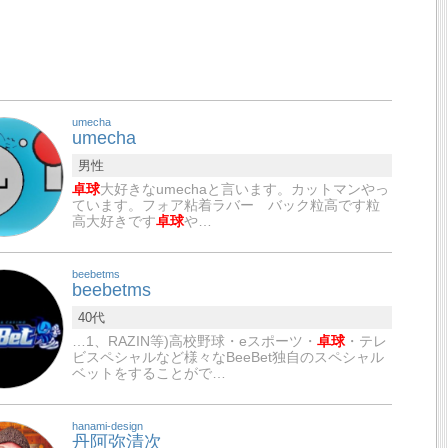
umecha
umecha
男性
卓球
大好きなumechaと言います。カットマンやっ
ています。フォア粘着ラバー バック粒高です粒
高大好きです
卓球
や…
beebetms
beebetms
40代
…1、RAZIN等)高校野球・eスポーツ・
卓球
・テレ
ビスペシャルなど様々なBeeBet独自のスペシャル
ベットをすることがで…
hanami-design
丹阿弥清次