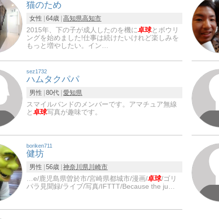
猫のため
女性
64歳
高知県
高知市
2015年、下の子が成人したのを機に
卓球
とボウリ
ングを始めました!仕事は続けたいけれど楽しみを
もっと増やしたい。イン…
sez1732
ハムタクパパ
男性
80代
愛知県
スマイルバンドのメンバーです。アマチュア無線
と
卓球
写真が趣味です。
boriken711
健坊
男性
56歳
神奈川県
川崎市
…e/鹿児島県曽於市/宮崎県都城市/漫画/
卓球
/ゴリ
パラ見聞録/ライブ/写真/IFTTT/Because the ju…