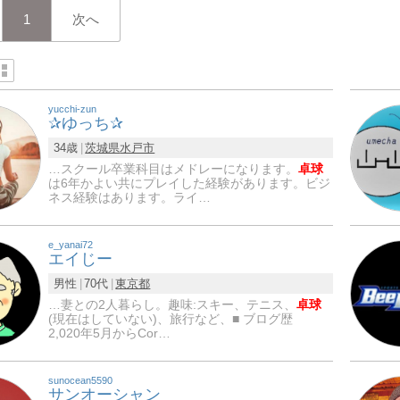
1
次へ
yucchi-zun
✰ゆっち✰
34歳
茨城県
水戸市
…スクール卒業科目はメドレーになります。
卓球
は6年かよい共にプレイした経験があります。ビジ
ネス経験はあります。ライ…
e_yanai72
エイじー
男性
70代
東京都
…妻との2人暮らし。趣味:スキー、テニス、
卓球
(現在はしていない)、旅行など、■ ブログ歴
2,020年5月からCor…
sunocean5590
サンオーシャン