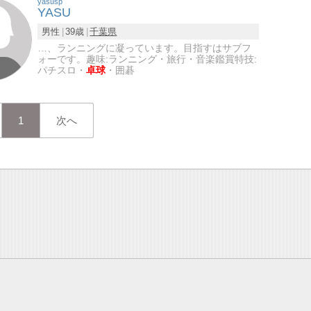
yasusp
YASU
男性
39歳
千葉県
…、ランニングに凝っています。目指すはサブフ
ォーです。趣味:ランニング・旅行・音楽鑑賞特技:
パチスロ・
卓球
・囲碁
1
次へ