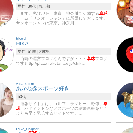
男性
30代
東京都
…ます。私は現在、東京、神奈川で活動する
卓球
チーム「サンオーシャン」に所属しております。
サンオーシャンは東京、神奈川、…
hikacd
HIKA
男性
61歳
兵庫県
…当時の運営ブログなんですが・・・
卓球
ブログ
です↓http://plaza.rakuten.co.jp/chik…
yoda_satomi
あかね@スポーツ好き
50代
…速報サイト」は、ゴルフ、ラグビー、野球、
卓
球
、バドミントンなどスポーツの結果速報をどこ
よりも早く発信するサイトです。…
PARA_Chopper