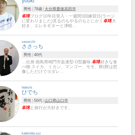
youki
男性
78歳
大分県
豊後高田市
卓球
ブログ10年目突入・一週間3回練習日(ラージ
に変わりました)見るのもやるのもとにかく
卓球
大
好き、エレキギターと津軽…
sasacchi
ささっち
男性
40代
…出身:徳島県鳴門市血液型:O型趣味:
卓球
好きな食
べ物:スイカ、ミカン、マンゴー、モモ、餅(餅は想
像しただけでヨダレ…
hidechi
ひでち
男性
50代
山口県
山口市
卓球
と旅行が大好きです。
kaitemita.xyz