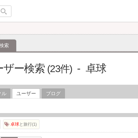
検索
ーザー検索
卓球
23
クル
ユーザー
ブログ
卓球
と旅行
1