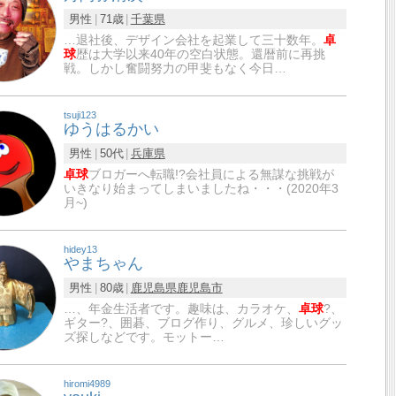
男性
71歳
千葉県
…退社後、デザイン会社を起業して三十数年。
卓
球
歴は大学以来40年の空白状態。還暦前に再挑
戦。しかし奮闘努力の甲斐もなく今日…
tsuji123
ゆうはるかい
男性
50代
兵庫県
卓球
ブロガーへ転職!?会社員による無謀な挑戦が
いきなり始まってしまいましたね・・・(2020年3
月~)
hidey13
やまちゃん
男性
80歳
鹿児島県
鹿児島市
…、年金生活者です。趣味は、カラオケ、
卓球
?、
ギター?、囲碁、ブログ作り、グルメ、珍しいグッ
ズ探しなどです。モットー…
hiromi4989