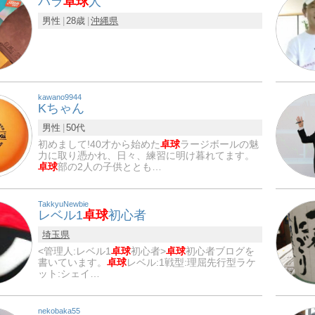
パラ
卓球
人
男性
28歳
沖縄県
kawano9944
Kちゃん
男性
50代
初めまして!40才から始めた
卓球
ラージボールの魅
力に取り憑かれ、日々、練習に明け暮れてます。
卓球
部の2人の子供ととも…
TakkyuNewbie
レベル1
卓球
初心者
埼玉県
<管理人:レベル1
卓球
初心者>
卓球
初心者ブログを
書いています。
卓球
レベル:1戦型:理屈先行型ラケ
ット:シェイ…
nekobaka55