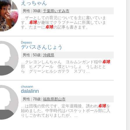
えっちゃん
男性
39歳
千葉県
いすみ市
…ザーとしての育児についてを主に書いていま
す。
卓球
が趣味でクラブチームに所属していま
す。たまーに
卓球
の記事も書きます。
Depass
デパスさんじょう
男性
50歳
沖縄県
…クレヨンしんちゃん ヨルムンガンド稲中
卓球
部 ヒメアノール 僕といっしょ うしおとと
ら グリーンヒルシガテラ スプリ…
chusann
dalalinn
男性
78歳
福島県
郡山市
…は団塊の世代です、定年退職後、誘われ
卓球
を
始めました。中学時代はバスケットボール部に入
りしごかれておりましたが、…