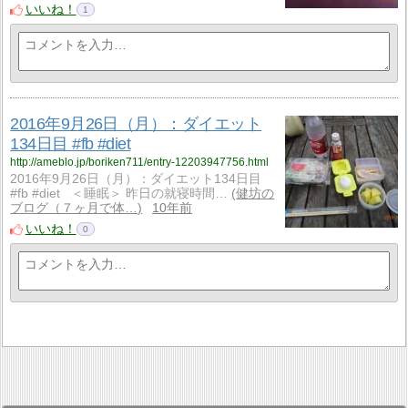
いいね！
1
2016年9月26日（月）：ダイエット
134日目 #fb #diet
http://ameblo.jp/boriken711/entry-12203947756.html
2016年9月26日（月）：ダイエット134日目
#fb #diet ＜睡眠＞ 昨日の就寝時間…
健坊の
ブログ（７ヶ月で体…
10年前
いいね！
0