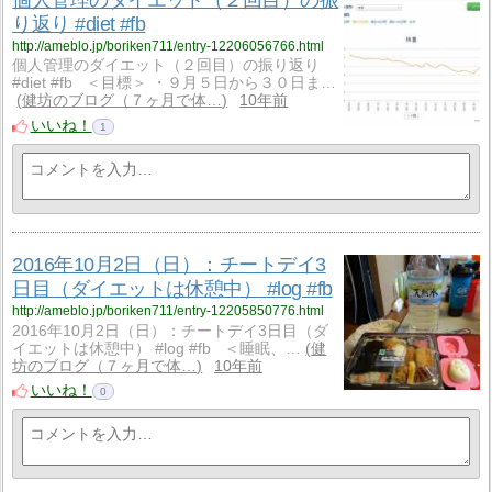
個人管理のダイエット（２回目）の振
り返り #diet #fb
http://ameblo.jp/boriken711/entry-12206056766.html
個人管理のダイエット（２回目）の振り返り
#diet #fb ＜目標＞ ・９月５日から３０日ま…
健坊のブログ（７ヶ月で体…
10年前
いいね！
1
2016年10月2日（日）：チートデイ3
日目（ダイエットは休憩中） #log #fb
http://ameblo.jp/boriken711/entry-12205850776.html
2016年10月2日（日）：チートデイ3日目（ダ
イエットは休憩中） #log #fb ＜睡眠、…
健
坊のブログ（７ヶ月で体…
10年前
いいね！
0