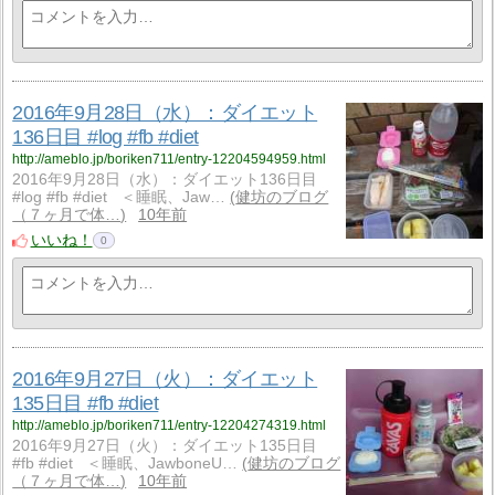
2016年9月28日（水）：ダイエット
136日目 #log #fb #diet
http://ameblo.jp/boriken711/entry-12204594959.html
2016年9月28日（水）：ダイエット136日目
#log #fb #diet ＜睡眠、Jaw…
健坊のブログ
（７ヶ月で体…
10年前
いいね！
0
2016年9月27日（火）：ダイエット
135日目 #fb #diet
http://ameblo.jp/boriken711/entry-12204274319.html
2016年9月27日（火）：ダイエット135日目
#fb #diet ＜睡眠、JawboneU…
健坊のブログ
（７ヶ月で体…
10年前