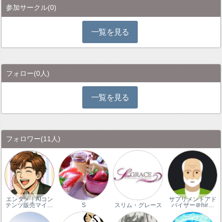
参加サークル
(0)
一覧を見る
フォロー
(0人)
一覧を見る
フォロワー
(11人)
エンタメ｜AIコン
サプリメントアド
テンツ販売マイ…
S
スリム・グレース
バイザー＠hir…