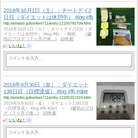
2016年10月1日（土）：チートデイ2
日目（ダイエットは休憩中） #log #fb
http://ameblo.jp/boriken711/entry-12205792709.html
2016年10月1日（土）：チートデイ2日目（ダ
イエットは休憩中） #log #fb ＜睡眠、…
健
坊のブログ（７ヶ月で体…
10年前
いいね！
1
2016年9月30日（金）：ダイエット
138日目（目標達成） #log #fb #diet
http://ameblo.jp/boriken711/entry-12205207324.html
2016年9月30日（金）：ダイエット138日目
（目標達成） #log #fb #diet ＜…
健坊のブロ
グ（７ヶ月で体…
10年前
いいね！
0