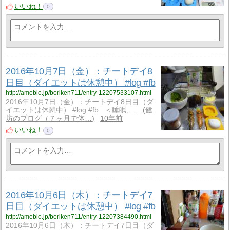
いいね！
0
2016年10月7日（金）：チートデイ8
日目（ダイエットは休憩中） #log #fb
http://ameblo.jp/boriken711/entry-12207533107.html
2016年10月7日（金）：チートデイ8日目（ダ
イエットは休憩中） #log #fb ＜睡眠、…
健
坊のブログ（７ヶ月で体…
10年前
いいね！
0
2016年10月6日（木）：チートデイ7
日目（ダイエットは休憩中） #log #fb
http://ameblo.jp/boriken711/entry-12207384490.html
2016年10月6日（木）：チートデイ7日目（ダ