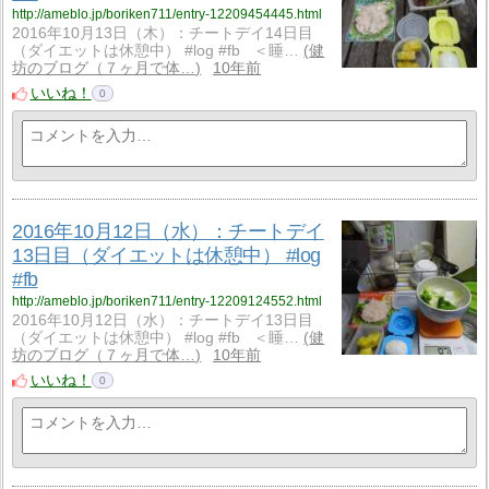
http://ameblo.jp/boriken711/entry-12209454445.html
2016年10月13日（木）：チートデイ14日目
（ダイエットは休憩中） #log #fb ＜睡…
健
坊のブログ（７ヶ月で体…
10年前
いいね！
0
2016年10月12日（水）：チートデイ
13日目（ダイエットは休憩中） #log
#fb
http://ameblo.jp/boriken711/entry-12209124552.html
2016年10月12日（水）：チートデイ13日目
（ダイエットは休憩中） #log #fb ＜睡…
健
坊のブログ（７ヶ月で体…
10年前
いいね！
0