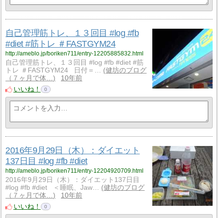
自己管理筋トレ、１３回目 #log #fb
#diet #筋トレ ＃FASTGYM24
http://ameblo.jp/boriken711/entry-12205885832.html
自己管理筋トレ、１３回目 #log #fb #diet #筋
トレ ＃FASTGYM24 日付＝…
健坊のブログ
（７ヶ月で体…
10年前
いいね！
0
2016年9月29日（木）：ダイエット
137日目 #log #fb #diet
http://ameblo.jp/boriken711/entry-12204920709.html
2016年9月29日（木）：ダイエット137日目
#log #fb #diet ＜睡眠、Jaw…
健坊のブログ
（７ヶ月で体…
10年前
いいね！
0