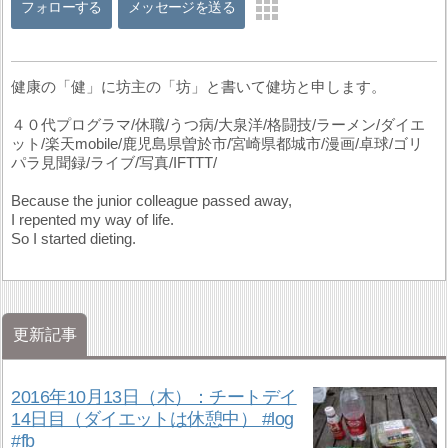
フォローする
メッセージを送る
健康の「健」に坊主の「坊」と書いて健坊と申します。
４０代プログラマ/休職/うつ病/大泉洋/格闘技/ラーメン/ダイエ
ット/楽天mobile/鹿児島県曽於市/宮崎県都城市/漫画/卓球/ゴリ
パラ見聞録/ライブ/写真/IFTTT/
Because the junior colleague passed away,
I repented my way of life.
So I started dieting.
更新記事
2016年10月13日（木）：チートデイ
14日目（ダイエットは休憩中） #log
#fb