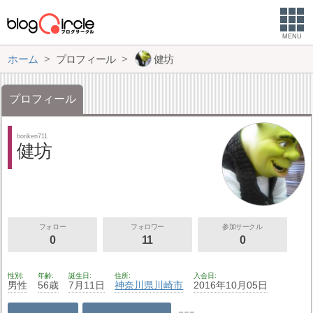
MENU
ホーム
プロフィール
健坊
プロフィール
boriken711
健坊
フォロー
フォロワー
参加サークル
0
11
0
性別
年齢
誕生日
住所
入会日
男性
56歳
7月11日
神奈川県
川崎市
2016年10月05日