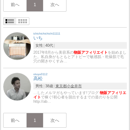
前へ
1
次へ
ichichichichichi11111
いち
女性
40代
2017年8月から美容系の
物販アフィリエイト
を始めまし
た。私自身がもともとアトピーで敏感肌・乾燥肌で毛
穴の開きやくすみ…
otuyu0112
高松
男性
38歳
東京都
小金井市
…したメルマガもやっています!ブログ:
物販アフィリエ
イト
で稼ぐ!初心者を脱出するまでの道のりを公開
http://ab…
前へ
1
次へ