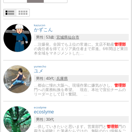
kazucon
かずこん
男性
53歳
宮城県
仙台市
…注爆発。全国でも上位の常連に。支店不動産
管理部
の責任者を得てエリア責任者まで昇進。6年間ほど東日
本全域をマネジメントした…
yumecho
ユメ
男性
40代
兵庫県
…都会に憧れ大阪へ。現場作業に嫌気がさし、
管理部
門への業務転換を希望。 現在、本社で宣伝チームの
リーダーとして日々奮闘。 …
ecoslyme
ecoslyme
男性
30代
…供していきたいと思います。営業部門と
管理部
門の
両方を経験した筆者ならではの、無駄のない情報をご