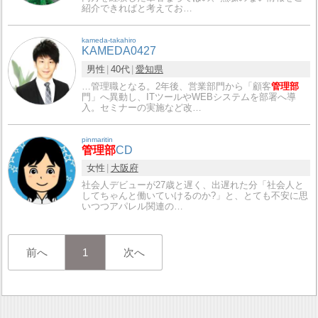
紹介できればと考えてお…
kameda-takahiro
KAMEDA0427
男性
40代
愛知県
…管理職となる。2年後、営業部門から「顧客
管理部
門」へ異動し、ITツールやWEBシステムを部署へ導
入。セミナーの実施など改…
pinmaritin
管理部
CD
女性
大阪府
社会人デビューが27歳と遅く、出遅れた分「社会人と
してちゃんと働いていけるのか?」と、とても不安に思
いつつアパレル関連の…
前へ
1
次へ