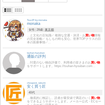
TourJP-by-monaka
monaka
女性
28歳
東京都
…と文化の豆知識✅ 複雑な交通・決済・お
買い物
情報
の完全攻略✅ もしもの時も安心。世界TOPクラスの日
本の医療事情✅…
tsuhan-hyouban
通販の評判
…忖度のない独自評価で、利用者の皆さまのお
買い物
をサポートします。https://tsuhan-hyouban.com…
cheapest_takumi
安く買う匠
40代
…徹底的に検証し、読者が最安値で満足のいく
買い物
をできるようサポートします。メーカー公式・ECセー
ル・クーポン活用まで、…