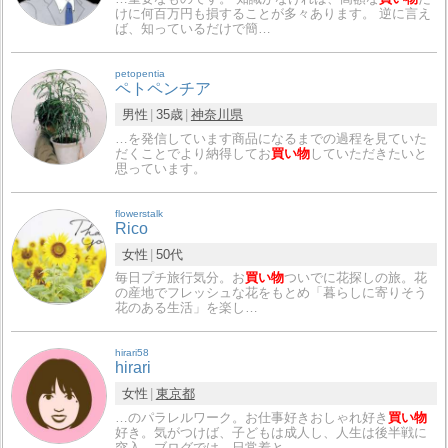
けに何百万円も損することが多々あります。 逆に言え
ば、知っているだけで簡…
petopentia
ペトペンチア
男性
35歳
神奈川県
…を発信しています商品になるまでの過程を見ていた
だくことでより納得してお
買い物
していただきたいと
思っています。
flowerstalk
Rico
女性
50代
毎日プチ旅行気分。お
買い物
ついでに花探しの旅。花
の産地でフレッシュな花をもとめ「暮らしに寄りそう
花のある生活」を楽し…
hirari58
hirari
女性
東京都
…のパラレルワーク。お仕事好きおしゃれ好き
買い物
好き。気がつけば、子どもは成人し、人生は後半戦に
突入。ブログでは、日常着と…