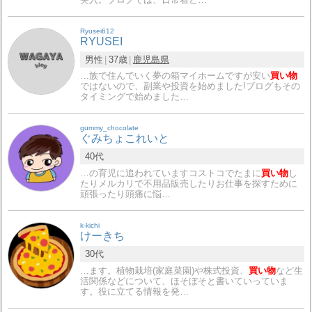
Ryusei612
RYUSEI
男性
37歳
鹿児島県
…族で住んでいく夢の箱マイホームですが安い
買い物
ではないので、副業や投資を始めました!ブログもその
タイミングで始めました…
gummy_chocolate
ぐみちょこれいと
40代
…の育児に追われていますコストコでたまに
買い物
し
たりメルカリで不用品販売したりお仕事を探すために
頑張ったり頭痛に悩…
k-kichi
けーきち
30代
…ます。植物栽培(家庭菜園)や株式投資、
買い物
など生
活関係などについて、ほそぼそと書いていっていま
す。役に立てる情報を発…