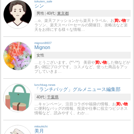
tokuten_sale
シン
男性
40代
東京都
…o、楽天ファッションから楽天トラベル、お
買い物
マ
ラソン、楽天スーパーセールの開催日、攻略法など楽
天をお得にする様々な情報…
mignon8607
Mignon
女性
…とうございます。(*^-^*) 美容や
買い物
した物などが
多い雑記ブログです。コスメなど、使った商品をアッ
プしていきま…
lunchbag.news
「ランチバッグ」グルメニュース編集部
40代
千葉県
…キャンペーン、注目コラボや福袋の情報、お
買い物
に便利なバッグの情報、投資や仕事に役立つビジネス
情報など、読みやすく、わか…
mitsukichi
美月