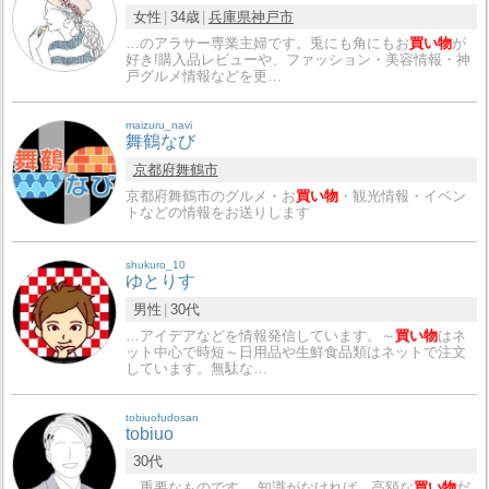
女性
34歳
兵庫県
神戸市
…のアラサー専業主婦です。兎にも角にもお
買い物
が
好き!購入品レビューや、ファッション・美容情報・神
戸グルメ情報などを更…
maizuru_navi
舞鶴なび
京都府
舞鶴市
京都府舞鶴市のグルメ・お
買い物
・観光情報・イベン
トなどの情報をお送りします
shukuro_10
ゆとりす
男性
30代
…アイデアなどを情報発信しています。～
買い物
はネ
ット中心で時短～日用品や生鮮食品類はネットで注文
しています。無駄な…
tobiuofudosan
tobiuo
30代
…重要なものです。 知識がなければ、高額な
買い物
だ