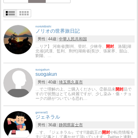
noriokibishi
ノリオの世界旅日記
男性
44歳
中華人民共和国
…リア】 河南省(鄭州、登封、少林寺、
開封
、洛陽)湖
北省(武漢、監利、荆州)湖南省(長沙、張家界、韶山、
劉陽、…
suogakun
suogakun
男性
40歳
埼玉県
久喜市
…でご理解の上、ご購入ください。②新品未
開封
品で
すので状態はとても綺麗ですが、少し染み・傷・チョ
ークの跡がついている恐れ…
general1
ジェネラル
男性
36歳
静岡県
富士市
…す、『ジェネラル』です!!遊戯王の
開封
や転売情報を
主に記事として書かせて頂いています。Twitterと連動