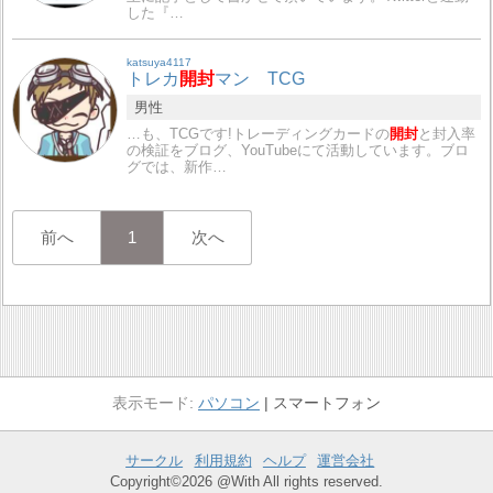
した『…
katsuya4117
トレカ
開封
マン TCG
男性
…も、TCGです!トレーディングカードの
開封
と封入率
の検証をブログ、YouTubeにて活動しています。ブロ
グでは、新作…
前へ
1
次へ
パソコン
スマートフォン
サークル
利用規約
ヘルプ
運営会社
Copyright©2026 @With All rights reserved.