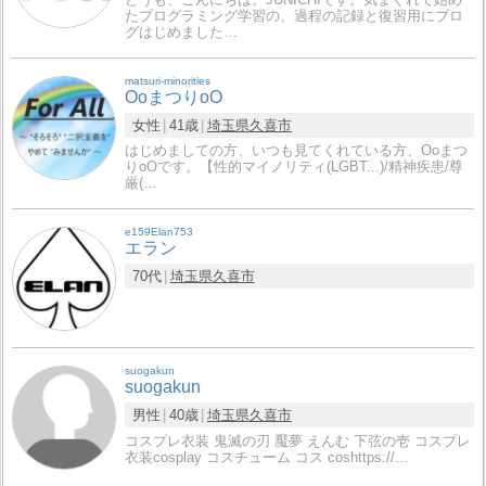
たプログラミング学習の、過程の記録と復習用にブロ
グはじめました…
matsuri-minorities
OoまつりoO
女性
41歳
埼玉県
久喜市
はじめましての方、いつも見てくれている方、Ooまつ
りoOです。【性的マイノリティ(LGBT...)/精神疾患/尊
厳(…
e159Elan753
エラン
70代
埼玉県
久喜市
suogakun
suogakun
男性
40歳
埼玉県
久喜市
コスプレ衣装 鬼滅の刃 魘夢 えんむ 下弦の壱 コスプレ
衣装cosplay コスチューム コス coshttps://…