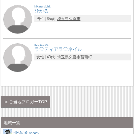
hikarurabbit
ひかる
男性
65歳
埼玉県
久喜市
s20110207
ラ♡ティアラ♡ネイル
女性
40代
埼玉県
久喜市
菖蒲町
ご当地ブロガーTOP
地域一覧
北海道
900