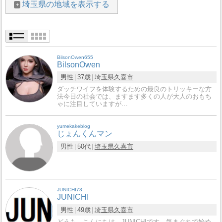
埼玉県の地域を表示する
BilsonOwen655
BilsonOwen
男性
37歳
埼玉県
久喜市
ダッチワイフを体験するための最良のトリッキーな方
法今日の社会では、ますます多くの人が大人のおもち
ゃに注目していますが…
yumekakeblog
じょんくんマン
男性
50代
埼玉県
久喜市
JUNICHI73
JUNICHI
男性
49歳
埼玉県
久喜市
どうも、こんにちは。JUNICHIです。気まぐれで始め