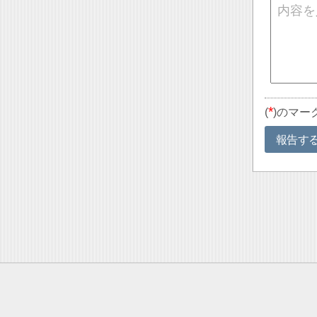
*
(
)のマー
報告す