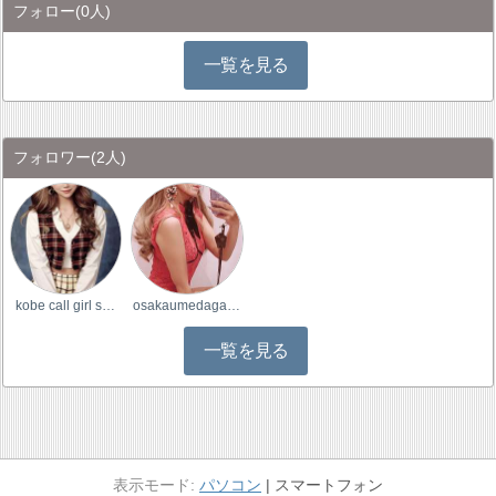
フォロー
(0人)
一覧を見る
フォロワー
(2人)
kobe call girl s…
osakaumedagalxx
一覧を見る
パソコン
スマートフォン