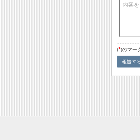
*
(
)のマー
報告す