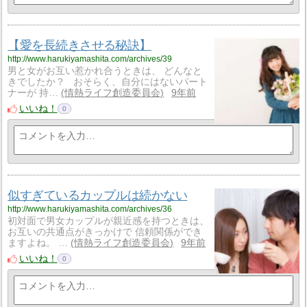
【愛を長続きさせる秘訣】
http://www.harukiyamashita.com/archives/39
男と女がお互い惹かれ合うときは、 どんなと
きでしたか？ おそらく、自分にはないパート
ナーが 持…
情熱ライフ創造委員会
9年前
いいね！
0
似すぎているカップルは続かない
http://www.harukiyamashita.com/archives/36
初対面で男女カップルが親近感を持つときは、
お互いの共通点がきっかけで 信頼関係ができ
ますよね。 …
情熱ライフ創造委員会
9年前
いいね！
0