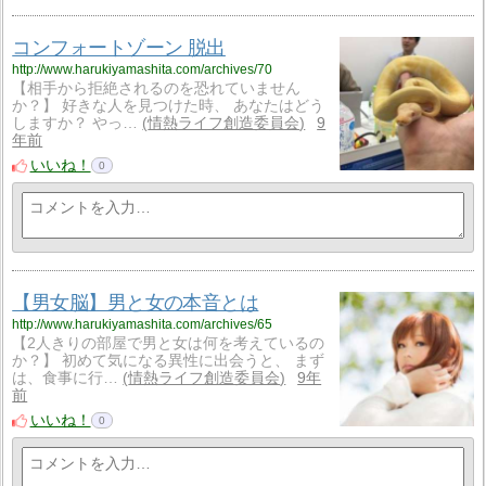
コンフォートゾーン 脱出
http://www.harukiyamashita.com/archives/70
【相手から拒絶されるのを恐れていません
か？】 好きな人を見つけた時、 あなたはどう
しますか？ やっ…
情熱ライフ創造委員会
9
年前
いいね！
0
【男女脳】男と女の本音とは
http://www.harukiyamashita.com/archives/65
【2人きりの部屋で男と女は何を考えているの
か？】 初めて気になる異性に出会うと、 まず
は、食事に行…
情熱ライフ創造委員会
9年
前
いいね！
0