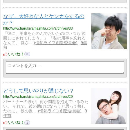
なぜ、大好きな人とケンカをするの
か？
http://www.harukiyamashita.com/archives/33
「彼に、用事をたのんでおいたのにいつも 後
回しにされてしまう。」 「私の用事を忘れる
なんて、 愛さ…
情熱ライフ創造委員会
9年
前
いいね！
0
どうして思いやりが通じない？
http://www.harukiyamashita.com/archives/29
パートナーの彼が、何か問題を抱えているみた
い。 それで、彼の助けになろうと思って接し
たのに、 彼の反…
情熱ライフ創造委員会
9
年前
いいね！
1