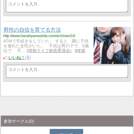
男性の自信を育てる方法
http://www.harukiyamashita.com/archives/19
ATMで手続きをしていた。 すると、隣に子供
を連れた女性がいた。 子供は男の子で、5歳
位で、 手…
情熱ライフ創造委員会
9年前
いいね！
0
参加サークル
(0)