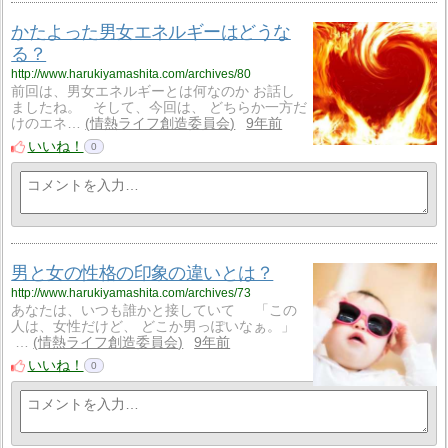
かたよった男女エネルギーはどうな
る？
http://www.harukiyamashita.com/archives/80
前回は、男女エネルギーとは何なのか お話し
ましたね。 そして、今回は、 どちらか一方だ
けのエネ…
情熱ライフ創造委員会
9年前
いいね！
0
男と女の性格の印象の違いとは？
http://www.harukiyamashita.com/archives/73
あなたは、いつも誰かと接していて 「この
人は、女性だけど、 どこか男っぽいなぁ。」
…
情熱ライフ創造委員会
9年前
いいね！
0