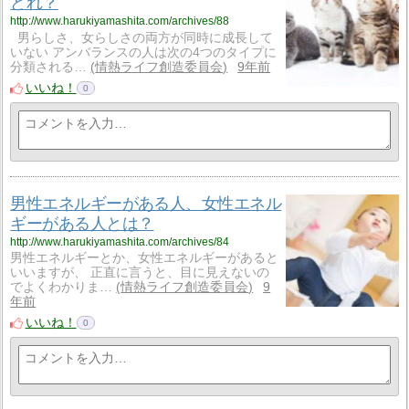
どれ？
http://www.harukiyamashita.com/archives/88
男らしさ、女らしさの両方が同時に成長して
いない アンバランスの人は次の4つのタイプに
分類される…
情熱ライフ創造委員会
9年前
いいね！
0
男性エネルギーがある人、女性エネル
ギーがある人とは？
http://www.harukiyamashita.com/archives/84
男性エネルギーとか、女性エネルギーがあると
いいますが、 正直に言うと、目に見えないの
でよくわかりま…
情熱ライフ創造委員会
9
年前
いいね！
0