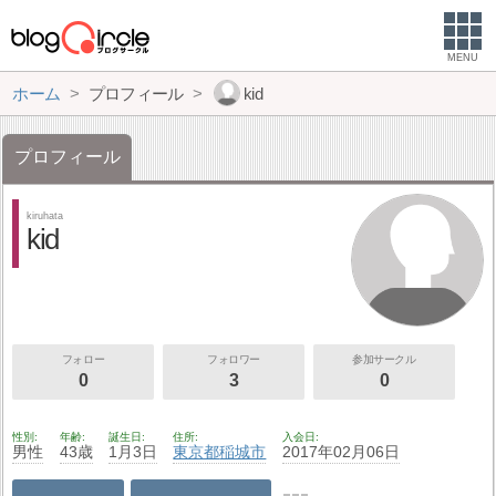
MENU
ホーム
プロフィール
kid
プロフィール
kiruhata
kid
フォロー
フォロワー
参加サークル
0
3
0
性別
年齢
誕生日
住所
入会日
男性
43歳
1月3日
東京都
稲城市
2017年02月06日