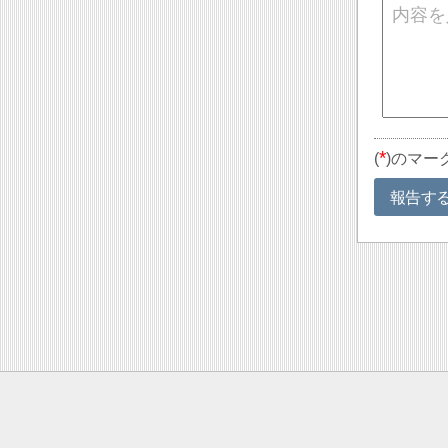
*
(
)のマー
報告す