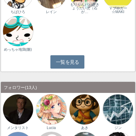
もりりんパパ@き
ょうだい児（石
Ｖブロガー
ちばひろ
レイン
が…
☆MAKI
めっちゃ地鶏(雛)
一覧を見る
フォロワー
(13人)
メンタリスト
Lucia
あき
ジン