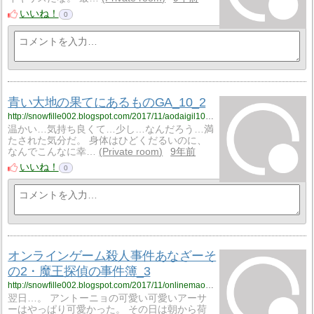
いいね！
0
青い大地の果てにあるものGA_10_2
http://snowfille002.blogspot.com/2017/11/aodaigil1002.html
温かい…気持ち良くて…少し…なんだろう…満
たされた気分だ。 身体はひどくだるいのに、
なんでこんなに幸…
Private room
9年前
いいね！
0
オンラインゲーム殺人事件あなざーそ
の2・魔王探偵の事件簿_3
http://snowfille002.blogspot.com/2017/11/onlinemaoh0203.html
翌日…。 アントーニョの可愛い可愛いアーサ
ーはやっぱり可愛かった。 その日は朝から荷