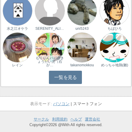
水之江オケラ
SERENITY_ALICE
uni5243
ちばひろ
もりりんパパ@き
ょうだい児（石
レイン
が…
takanomokkou
めっちゃ地鶏(雛)
一覧を見る
パソコン
スマートフォン
サークル
利用規約
ヘルプ
運営会社
Copyright©2026 @With All rights reserved.