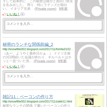
そして結果的に…この秘密は随分と面白い状況
を生み出した。 周り…特にラテンズが面白
い。 イタリア兄弟…
Private room
9年前
いいね！
0
秘密のランチな関係前編_2
http://snowfille002.blogspot.com/2017/11/himitu0102.html
（あー、ようやく最終日かぁ…） ドイツ主催
の3日間続いた会議が終わり、ギルベルトはホ
ッと一息ついた気…
Private room
9年前
いいね！
0
雑記11：ベーコンの作り方
http://snowfille002.blogspot.com/2017/11/zakki11.html
秘密なランチの関係 で書いたベーコンの作り