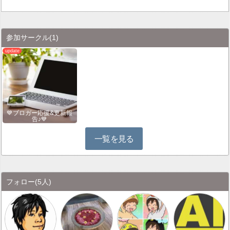
参加サークル
(1)
💙ブロガー応援&更新報
告♪💙
一覧を見る
フォロー
(5人)