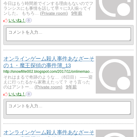
今日はもう時間差でインする理由もないのでフ
ランシスにも事情を話して早々に3人揃ってイ
ンした。 もちろ…
Private room
9年前
いいね！
0
オンラインゲーム殺人事件あなざーそ
の１・魔王探偵の事件簿_13
http://snowfille002.blogspot.com/2017/11/onlinemaoh0113.html
それはまるで奇跡のような…（8日目） ――迎
えに行ったるから家教えたって？ そう言った
のはアントー…
Private room
9年前
いいね！
0
オンラインゲーム殺人事件あなざーそ