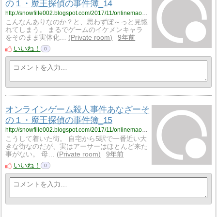
の１・魔王探偵の事件簿_14
http://snowfille002.blogspot.com/2017/11/onlinemaoh0114.html
こんなんありなのか？と、思わずぼ～っと見惚
れてしまう。 まるでゲームのイケメンキャラ
をそのまま実体化…
Private room
9年前
いいね！
0
オンラインゲーム殺人事件あなざーそ
の１・魔王探偵の事件簿_15
http://snowfille002.blogspot.com/2017/11/onlinemaoh0115.html
こうして着いた街。 自宅から5駅で一番近い大
きな街なのだが、実はアーサーはほとんど来た
事がない。 母…
Private room
9年前
いいね！
0