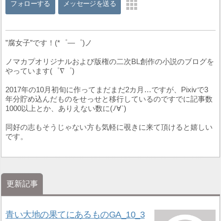
フォローする
メッセージを送る
”腐女子”です！(*゜―゜)ノ
ノマカプオリジナルおよび版権の二次BL創作の小説のブログを
やっています(゜∇゜)
2017年の10月初旬に作ってまだまだ2カ月…ですが、Pixivで3
年分貯め込んだものをせっせと移行しているのですでに記事数
1000以上とか、ありえない数に(ﾉ∀`)
同好の志もそうじゃない方も気軽に覗きに来て頂けると嬉しい
です。
更新記事
青い大地の果てにあるものGA_10_3