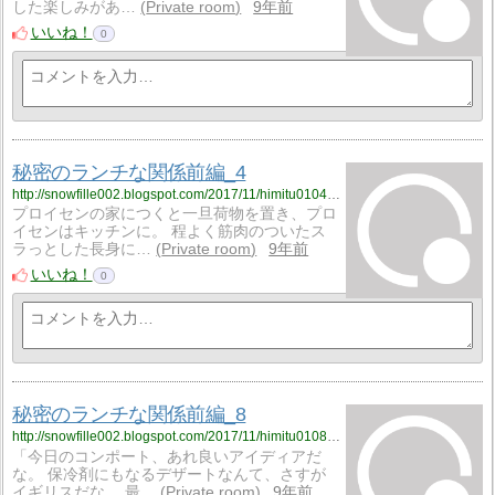
した楽しみがあ…
Private room
9年前
いいね！
0
秘密のランチな関係前編_4
http://snowfille002.blogspot.com/2017/11/himitu0104.html
プロイセンの家につくと一旦荷物を置き、プロ
イセンはキッチンに。 程よく筋肉のついたス
ラっとした長身に…
Private room
9年前
いいね！
0
秘密のランチな関係前編_8
http://snowfille002.blogspot.com/2017/11/himitu0108.html
「今日のコンポート、あれ良いアイディアだ
な。 保冷剤にもなるデザートなんて、さすが
イギリスだな。 最…
Private room
9年前