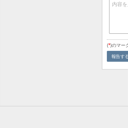
*
(
)のマー
報告す