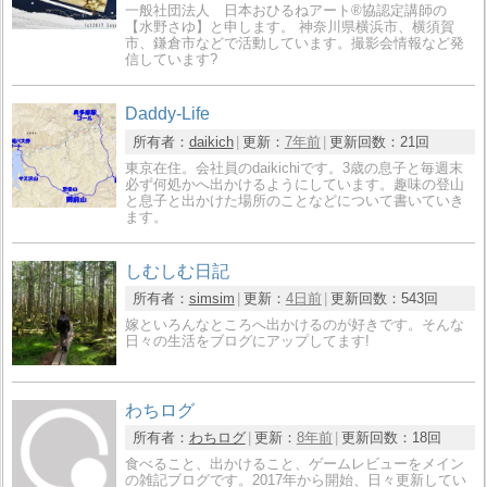
一般社団法人 日本おひるねアート®協認定講師の
【水野さゆ】と申します。 神奈川県横浜市、横須賀
市、鎌倉市などで活動しています。撮影会情報など発
信しています?
Daddy-Life
所有者：
daikich
更新：
7年前
更新回数：
21回
東京在住。会社員のdaikichiです。3歳の息子と毎週末
必ず何処かへ出かけるようにしています。趣味の登山
と息子と出かけた場所のことなどについて書いていき
ます。
しむしむ日記
所有者：
simsim
更新：
4日前
更新回数：
543回
嫁といろんなところへ出かけるのが好きです。そんな
日々の生活をブログにアップしてます!
わちログ
所有者：
わちログ
更新：
8年前
更新回数：
18回
食べること、出かけること、ゲームレビューをメイン
の雑記ブログです。2017年から開始、日々更新してい