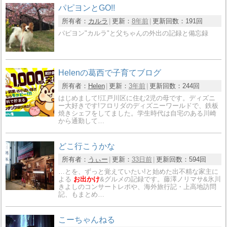
パピヨンとGO!!
所有者：
カルラ
更新：
8年前
更新回数：
191回
パピヨン"カルラ"と父ちゃんの外出の記録と備忘録
Helenの葛西で子育てブログ
所有者：
Helen
更新：
3年前
更新回数：
244回
はじめまして!江戸川区に住む2児の母です。ディズニ
ー大好きです!フロリダのディズニーワールドで、鉄板
焼きシェフをしてました。学生時代は自宅のある川崎
から通勤して…
どこ行こうかな
所有者：
うぃー
更新：
33日前
更新回数：
594回
…とを、ずっと覚えていたい!と始めた出不精な家主に
よる
お出かけ
&グルメの記録です。藤澤ノリマサ&氷川
きよしのコンサートレポや、海外旅行記・上高地訪問
記、もまとめ…
こーちゃんねる