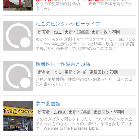
グなので更新頻度は低め…。旅先で御朱印を貰うのが
楽しみ♪
ねこのピンクハッピーライフ
所有者：
ねこ
更新：
10年前
更新回数：
20回
ぬいぐるみの人形劇仕立てブログです☆*:.。. o(≧▽≦)o
.。.:*☆小学生からフラメンコ歴15年、現在インド舞踊
で舞台や絵画モデルで活躍中のねこのブログ…
解離性同一性障害と頭痛
所有者：
まる
更新：
9年前
更新回数：
73回
頭痛と解離性同一性障害の疑いを綴ったり、日々の日
記を書いています。
夢中図書館
所有者：
ふゆき
更新：
7年前
更新回数：
630回
そのときどきで関心をもったり、つい好奇心をかき立
てられたものなど、日々の「夢中」を書き記していま
す。Welome to the Favorites Librar…