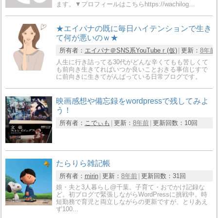
ます。▼プロフィールはこちらhttps://wachilog…
★エイパナの既に毎日ハイテンションで生き
て何が悪いのｗ★
所有者：
エイパナ＠SNS系YouTubeｒ(仮)
更新：
8年前
人生に行き詰ってる30代がどんな辛くてもも苦しくて
も前向き生きてればいつか良いことおきる事信じすで
に前向きに生きてがんばっている日常ブログです。
映画感想や備忘録をwordpressで残してみよ
う！
所有者：
こでぃも
更新：
8年前
更新回数：
10回
たらりら雑記帳
所有者：
mirin
更新：
8年前
更新回数：
31回
娘・夫と3人暮らし@千葉。子育て・おでかけ記録な
ど。初ブログで緊張しながらWordPressに挑戦中。時
短勤務で育児と両立しながらの更新ですが、とりあえ
ず100…