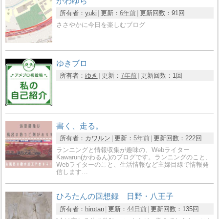
かわゆら
所有者：
yuki
更新：
6年前
更新回数：
91回
ささやかに今日を楽しむブログ
ゆきブロ
所有者：
ゆき
更新：
7年前
更新回数：
1回
書く、走る。
所有者：
カワルン
更新：
5年前
更新回数：
222回
ランニングと情報収集が趣味の、Webライター
Kawarun(かわるん)のブログです。ランニングのこと、
Webライターのこと、生活情報など主婦目線で情報発
信します…
ひろたんの回想録 日野・八王子
所有者：
hirotan
更新：
44日前
更新回数：
135回