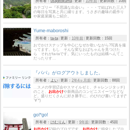
所有者：
usagitokuma
更新：
10年前
更新回数：
10回
カテゴリー『不思議な出会い』・・・で結ばれた三人?
の毎日を写真と共に綴ります。うさぎの趣味の庭作り
や家庭菜園もご紹介。
Yume-maboroshi
所有者：
ta-ta
更新：
10年前
更新回数：
15回
おでかけスナップを中心になぜか歌いながら?写真を撮
ってます。もし そんな変なおばちゃんを見つけた
ら それがta-taです。気にいったものは結構へんてこ
だったりす…
『パパ』がログアウトしました。
所有者：
よい
更新：
2年4ヶ月前
更新回数：
88回
…スメの学習(Z会やスマイルゼミ、チャレンジタッチ)
のこと、
お出かけ
や新商品のコンビニスイーツなどな
ど。盛りだくさんに好き勝手に、のびのび書いてます(*
´∀`*)
go!*go!
所有者：
けむりん
更新：
9年前
更新回数：
45回
お出かけ
記録のブログです。
お出かけ
に特化したブロ