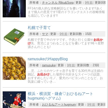
所有者：
チャンネル Riku&Sora
更新：
9年前
更新回数
FF14の個人的な攻略解説などを書いていきます!!あく
まで個人の意見です!!星のドラゴンクエストの攻略情報
も追記していきます!!
札幌で子育て
所有者：
サマ
更新：
9年前
更新回数：
15回
札幌で子育て中のサマです。子供と行く公園や
お出か
け
先、育児にまつわることなどを書いてます!時々星野
源さんのことも!
ramusukeのHappyBlog
所有者：
ramusuke
更新：
9年前
更新回数：
23回
…児、ふたりのヤンチャ息子を育てる30代半ば主婦の
雑記。
お出かけ
した場所や大好きなスイーツの話題、
おすすめしたいモノ、愛犬のパピヨンのことなど、お
気楽に綴っていき…
横浜・横須賀・鎌倉♡おひるねアート
hugmum(ハグマム)
所有者：
おひるねアートhugmum
更新：
9年前
更新回