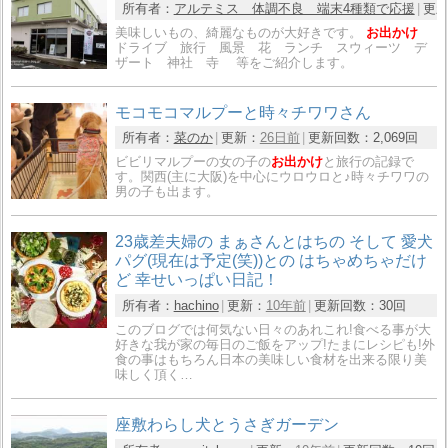
所有者：
アルテミス 体調不良 端末4種類で応援
更
美味しいもの、綺麗なものが大好きです。
お出かけ
ドライブ 旅行 風景 花 ランチ スウィーツ デ
ザート 神社 寺 等をご紹介します。
モコモコマルプーと時々チワワさん
所有者：
菜のか
更新：
26日前
更新回数：
2,069回
ビビリマルプーの女の子の
お出かけ
と旅行の記録で
す。関西(主に大阪)を中心にウロウロと♪時々チワワの
男の子も出ます。
23歳差夫婦の まぁさんとはちの そして 愛犬
パグ(現在は予定(笑))との はちゃめちゃだけ
ど 幸せいっぱい日記！
所有者：
hachino
更新：
10年前
更新回数：
30回
このブログでは何気ない日々のあれこれ!食べる事が大
好きな我が家の毎日のご飯をアップ!たまにレシピも!外
食の事はもちろん日本の美味しい食材を出来る限り美
味しく頂く…
座敷わらし犬とうさぎガーデン