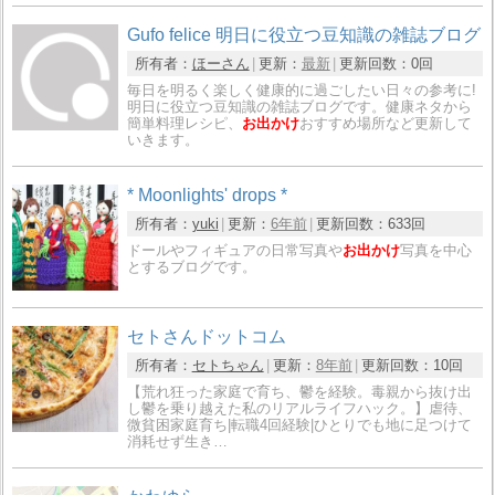
Gufo felice 明日に役立つ豆知識の雑誌ブログ
所有者：
ほーさん
更新：
最新
更新回数：
0回
毎日を明るく楽しく健康的に過ごしたい日々の参考に!
明日に役立つ豆知識の雑誌ブログです。健康ネタから
簡単料理レシピ、
お出かけ
おすすめ場所など更新して
いきます。
* Moonlights' drops *
所有者：
yuki
更新：
6年前
更新回数：
633回
ドールやフィギュアの日常写真や
お出かけ
写真を中心
とするブログです。
セトさんドットコム
所有者：
セトちゃん
更新：
8年前
更新回数：
10回
【荒れ狂った家庭で育ち、鬱を経験。毒親から抜け出
し鬱を乗り越えた私のリアルライフハック。】虐待、
微貧困家庭育ち|転職4回経験|ひとりでも地に足つけて
消耗せず生き…