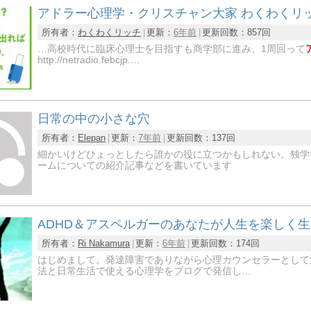
アドラー心理学・クリスチャン大家 わくわくリ
所有者：
わくわくリッチ
更新：
6年前
更新回数：
857回
…高校時代に臨床心理士を目指すも商学部に進み、1周回って
http://netradio.febcjp.…
日常の中の小さな穴
所有者：
Elepan
更新：
7年前
更新回数：
137回
細かいけどひょっとしたら誰かの役に立つかもしれない。独学
ームについての紹介記事などを書いています
ADHD＆アスペルガーのあなたが人生を楽しく
所有者：
Ri Nakamura
更新：
6年前
更新回数：
174回
はじめまして。発達障害でありながら心理カウンセラーとして
法と日常生活で使える心理学をブログで発信し…