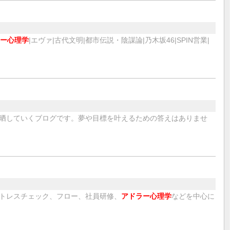
ー心理学
|エヴァ|古代文明|都市伝説・陰謀論|乃木坂46|SPIN営業|
晒していくブログです。夢や目標を叶えるための答えはありませ
トレスチェック、フロー、社員研修、
アドラー心理学
などを中心に