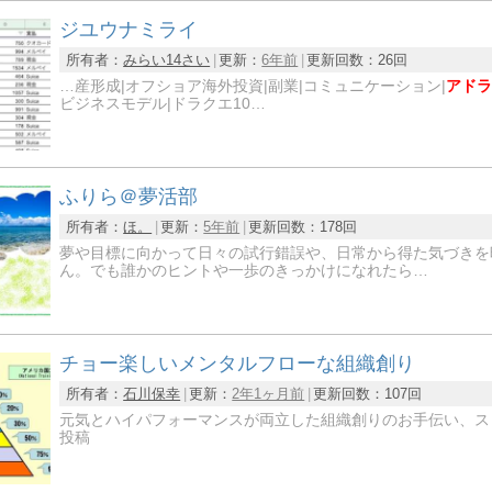
ジユウナミライ
所有者：
みらい14さい
更新：
6年前
更新回数：
26回
…産形成|オフショア海外投資|副業|コミュニケーション|
アドラ
ビジネスモデル|ドラクエ10…
ふりら＠夢活部
所有者：
ほ。
更新：
5年前
更新回数：
178回
夢や目標に向かって日々の試行錯誤や、日常から得た気づきを
ん。でも誰かのヒントや一歩のきっかけになれたら…
チョー楽しいメンタルフローな組織創り
所有者：
石川保幸
更新：
2年1ヶ月前
更新回数：
107回
元気とハイパフォーマンスが両立した組織創りのお手伝い、ス
投稿