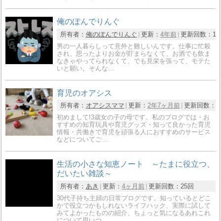
俺のぽんでりんぐ
所有者：
俺のぽんでりんぐ
更新：
4年前
更新回数：
1
男の一人暮らしって意外と難しいんです。仕事に忙殺
され、思ったよりお金が貯まらなくて、お酒でも飲ま
なきゃやってられなくて、でも見栄を張って、モテた
いと願い。そんな…
育児のオアシス
所有者：
オアシスママ
更新：
2年7ヶ月前
更新回数：
1
初めまして!3歳女の子の母です。私のブログでは・お
すすめの知育玩具や育児グッズ・知って良かった育児
情報・共働きで育児を頑張る人におすすめのサービス
などについてご…
生活の小さな知恵ノート ～たまに役立つ、
だいたい雑談～
所有者：
あき
更新：
4ヶ月前
更新回数：
25回
30代子持ち主婦の日常ブログです。知っているとどこ
かで役立つかもしれないライフハック、実際に試して
みてよかったものの紹介、ちょっと気になるあれこれ
について思いつ…