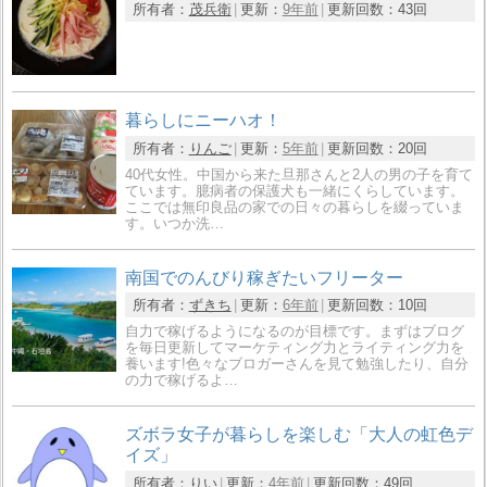
所有者：
茂兵衛
更新：
9年前
更新回数：
43回
暮らしにニーハオ！
所有者：
りんご
更新：
5年前
更新回数：
20回
40代女性。中国から来た旦那さんと2人の男の子を育て
ています。臆病者の保護犬も一緒にくらしています。
ここでは無印良品の家での日々の暮らしを綴っていま
す。いつか洗…
南国でのんびり稼ぎたいフリーター
所有者：
ずきち
更新：
6年前
更新回数：
10回
自力で稼げるようになるのが目標です。まずはブログ
を毎日更新してマーケティング力とライティング力を
養います!色々なブロガーさんを見て勉強したり、自分
の力で稼げるよ…
ズボラ女子が暮らしを楽しむ「大人の虹色デ
イズ」
所有者：
りい
更新：
4年前
更新回数：
49回