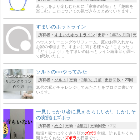
暮らしをより楽しむために「家事の時短」と「趣味を
楽しむ」ことについての気づきをまとめていきます。
すまいのホットライン
所有者：
すまいのホットライン
更新：
1年7ヶ月前
更
ハウスクリーニングやリフォーム、庭のお手入れから
お家の修理まで、すまいに関する様々な「こまった!」
「どうしよう!」をすまいのほっとライン編集部が調べ
て解決いたし…
ソルトの○○やってみた
所有者：
ソルト
更新：
2年9ヶ月前
更新回数：
23回
30代の私がチャレンジしてみたことをブログに書いて
います。
一見しっかり者に見えるらしいが、しかしそ
の実態はズボラ
所有者：
めぐ
更新：
4年前
更新回数：
2回
職場と家では全く違う顔の
ズボラ
主婦。誰も見たくも
聞きたくもない
ズボラ
の日常です。