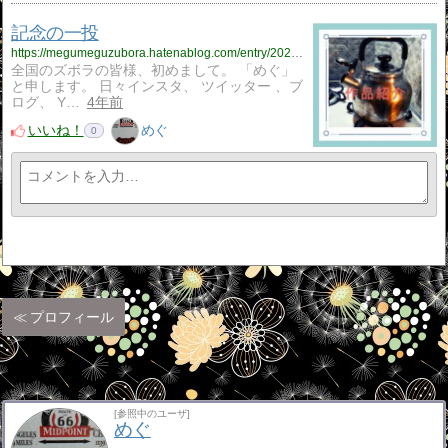
記念の一投
https://megumeguzubora.hatenablog.com/entry/2022/10/07/134100
全国のズボラの皆様、初めまして。 「めぐ」
と申します。 日々インスタ、 ツイッター 、ブ
ログ、 Y…
4年前
いいね！
めぐ
0
プロフィール
[参照中のユーザ]
めぐ