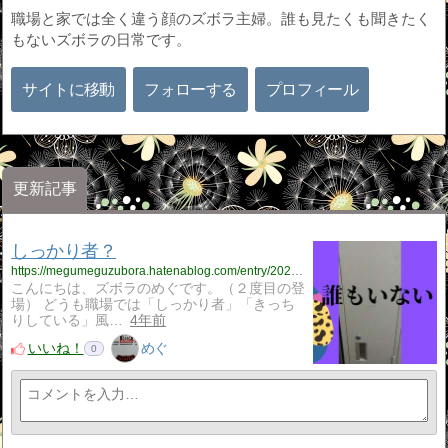
職場と家では全く違う顔のズボラ主婦。誰も見たくも聞きたく
もないズボラの日常です。
サイトに移動
フォローする
プロフィール
更新記事
しっかり者？
https://megumeguzubora.hatenablog.com/entry/2022/10/08/180000
こんにちは、ズボラのめぐです。（２度目の登
場） どうも職場では「しっかり者」「きっち
りしている」風…
4年前
いいね！
めぐ
0