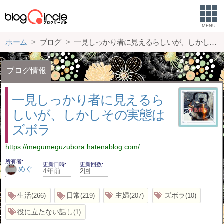
MENU
ホーム
ブログ
一見しっかり者に見えるらしいが、しかしその実態はズボラ
ブログ情報
一見しっかり者に見えるら
しいが、しかしその実態は
ズボラ
https://megumeguzubora.hatenablog.com/
所有者
更新日時
更新回数
めぐ
4年前
2回
生活
日常
主婦
ズボラ
266
219
207
10
役に立たない話し
1