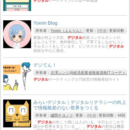
デジタル
マーケティングの豆〜本知識
Yonrin Blog
所有者：
Yonrin（よんりん）
更新：
5年前
更新回数：
家族が何より大切、
デジタル
技術コンサルタントの、
よんりんです。海外移住して、子育てをしながらコン
サルタントをしています。ビジネススキルと
デジタル
技術を中心に発信…
デジてん！
所有者：
古澤シンジ@経済産業省推進資格ITコーディネ
デジタル
マーケティングとIT経営の情報発信サイト
みらいデジタル｜デジタルリテラシーの向上
で情報格差のない世界をつくる
所有者：
綴間チヨノリ
更新：
4年前
更新回数：
44回
「
デジタル
の向こう側には人がいる。今日もどこかで
誰かが世界を支えている__。」
デジタル
の割合は機器