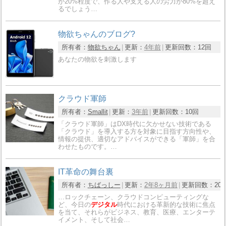
が20%程度で、作る人や支える人の労力が80%を超え
るでしょう…
物欲ちゃんのブログ?
所有者：
物欲ちゃん
更新：
4年前
更新回数：
12回
あなたの物欲を刺激します
クラウド軍師
所有者：
Smallit
更新：
3年前
更新回数：
10回
「クラウド軍師」はDX時代に欠かせない技術である
「クラウド」を導入する方を対象に目指す方向性や、
情報の提供、適切なアドバイスができる「軍師」を合
わせたものです。…
IT革命の舞台裏
所有者：
ちばっしー
更新：
2年8ヶ月前
更新回数：
20
…ロックチェーン、クラウドコンピューティングな
ど、今日の
デジタル
時代における革新的な技術に焦点
を当て、それらがビジネス、教育、医療、エンターテ
イメント、そして社会…