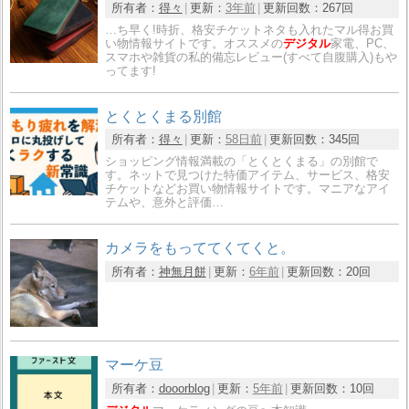
所有者：
得々
更新：
3年前
更新回数：
267回
…ち早く!時折、格安チケットネタも入れたマル得お買
い物情報サイトです。オススメの
デジタル
家電、PC、
スマホや雑貨の私的備忘レビュー(すべて自腹購入)もや
ってます!
とくとくまる別館
所有者：
得々
更新：
58日前
更新回数：
345回
ショッピング情報満載の「とくとくまる」の別館で
す。ネットで見つけた特価アイテム、サービス、格安
チケットなどお買い物情報サイトです。マニアなアイ
テムや、意外と評価…
カメラをもっててくてくと。
所有者：
神無月餅
更新：
6年前
更新回数：
20回
マーケ豆
所有者：
dooorblog
更新：
5年前
更新回数：
10回