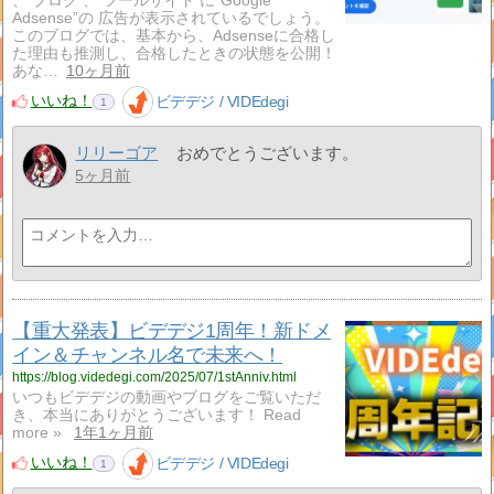
、 ブログ 、 ツールサイト に“Google
Adsense”の 広告が表示されているでしょう。
このブログでは、基本から、Adsenseに合格し
た理由も推測し、合格したときの状態を公開！
あな…
10ヶ月前
いいね！
ビデデジ / VIDEdegi
1
リリーゴア
おめでとうございます。
5ヶ月前
【重大発表】ビデデジ1周年！新ドメ
イン＆チャンネル名で未来へ！
https://blog.videdegi.com/2025/07/1stAnniv.html
いつもビデデジの動画やブログをご覧いただ
き、本当にありがとうございます！ Read
more »
1年1ヶ月前
いいね！
ビデデジ / VIDEdegi
1