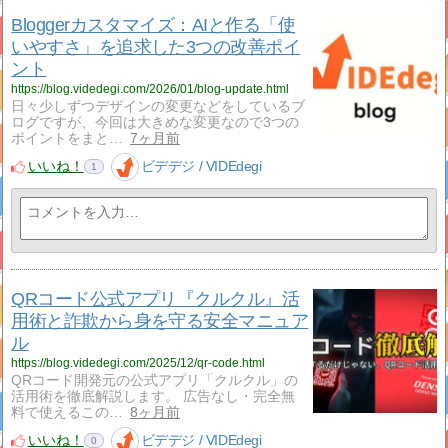
Bloggerカスタマイズ：AIと作る「使
いやすさ」を追求した3つの改善ポイ
ント
https://blog.videdegi.com/2026/01/blog-update.html
日々少しずつデザインの変更などをしているブ
ログですが、今回は大きめな変更なので3つの
ポイントをまと…
7ヶ月前
いいね！
ビデデジ / VIDEdegi
1
QRコード公式アプリ『クルクル』活
用術と詐欺から身を守る安全マニュア
ル
https://blog.videdegi.com/2025/12/qr-code.html
QRコード開発元の公式アプリ「クルクル」の
活用術を徹底解説します。 広告なし・完全無
料で使えるこの…
8ヶ月前
いいね！
ビデデジ / VIDEdegi
0