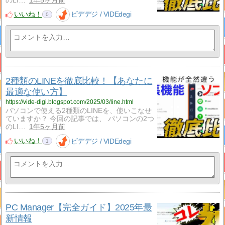
のLI…
1年5ヶ月前
いいね！
ビデデジ / VIDEdegi
0
2種類のLINEを徹底比較！【あなたに
最適な使い方】
https://vide-digi.blogspot.com/2025/03/line.html
パソコンで使える2種類のLINEを、使いこなせ
ていますか？ 今回の記事では、 パソコンの2つ
のLI…
1年5ヶ月前
いいね！
ビデデジ / VIDEdegi
1
PC Manager【完全ガイド】2025年最
新情報