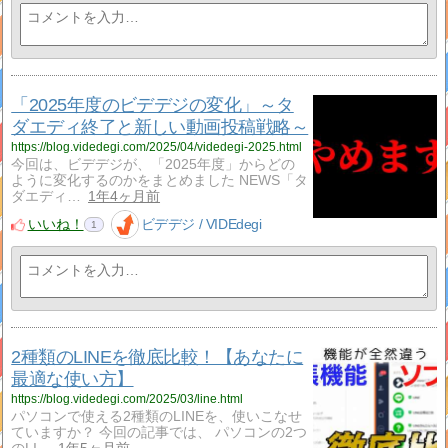
「2025年度のビデデジの変化」～タ
ダエディ終了と新しい動画投稿戦略～
https://blog.videdegi.com/2025/04/videdegi-2025.html
今回は、ビデデジが、「2025年度」からどの
ように変化するのかをまとめました NEWS「タ
ダエディ…
1年4ヶ月前
いいね！
ビデデジ / VIDEdegi
1
2種類のLINEを徹底比較！【あなたに
最適な使い方】
https://blog.videdegi.com/2025/03/line.html
パソコンで使える2種類のLINEを、使いこなせ
ていますか？ 今回の記事では、 パソコンの2つ