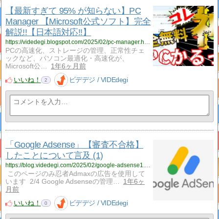
【最新すぎて 95% が知らない】PC
Manager 【Microsoft公式ソフト】完全
解説!!【日本語対応!!】
https://videdegi.blogspot.com/2025/02/pc-manager.html
PCの高速化、ストレージの管理、正常性チェ
ックなど、パソコン最適化・高速化が、
Microsoft公…
1年6ヶ月前
いいね！
ビデデジ / VIDEdegi
2
「Google Adsense」【審査不合格】
したことについて言及 (1)
https://blog.videdegi.com/2025/02/google-adsense1.html
このページのみ忍者Admaxの広告を使用して
います 2/4 Google Adsenseの管理…
1年6ヶ
月前
いいね！
ビデデジ / VIDEdegi
0