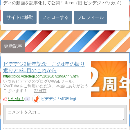
ディの動画を記事化して公開！＆+α（旧:ピクデジ パソカメ）
サイトに移動
フォローする
プロフィール
更新記事
ビデデジ2周年記念：この1年の振り
返りと3年目のこれから
https://blog.videdegi.com/2026/07/2ndAnniv.html
いつもビデデジのブログやWebツール、
YouTubeをご利用いただき、本当にありがとう
ございます！…
27日前
いいね！
ビデデジ / VIDEdegi
1