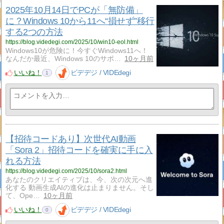
2025年10月14日でPCが「無防備」
に？Windows 10から11へ“損せず”移行
する2つの方法
https://blog.videdegi.com/2025/10/win10-eol.html
Windows10が危険に！今すぐWindows11へ！
なんだか最近、Windows 10のサポ…
10ヶ月前
いいね！
ビデデジ / VIDEdegi
1
【招待コードあり】次世代AI動画
「Sora 2」招待コードを確実に手に入
れる方法
https://blog.videdegi.com/2025/10/sora2.html
あなたのクリエイティブは、今、次の次元へ進
化する 動画生成AIの進化は止まりません。そし
て、Ope…
10ヶ月前
いいね！
ビデデジ / VIDEdegi
0