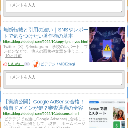
無断転載と引用の違い｜SNSやレポー
トで気をつけたい著作権の基本
https://blog.videdegi.com/2025/10/copyright-inyou.html
Twitter（X）やInstagram、学校のレポート、プ
レゼンなどで、他人の画像や文章を使うこ…
10ヶ月前
いいね！
ビデデジ / VIDEdegi
0
【実績公開】Google AdSense合格！
独自ドメインが鍵？審査通過の全容
https://blog.videdegi.com/2025/10/adosense.html
ビデデジでも遂にGoogle Adsenseに合格しま
した！ その証拠として、現在、 ホームページ