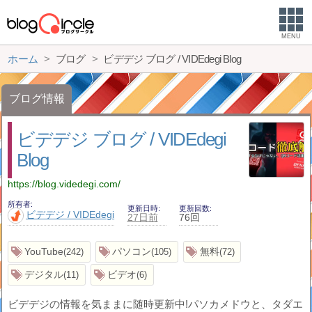
MENU
ホーム
ブログ
ビデデジ ブログ / VIDEdegi Blog
ブログ情報
ビデデジ ブログ / VIDEdegi
Blog
https://blog.videdegi.com/
所有者
更新日時
更新回数
ビデデジ / VIDEdegi
27日前
76回
YouTube
パソコン
無料
242
105
72
デジタル
ビデオ
11
6
ビデデジの情報を気ままに随時更新中!パソカメドウと、タダエ