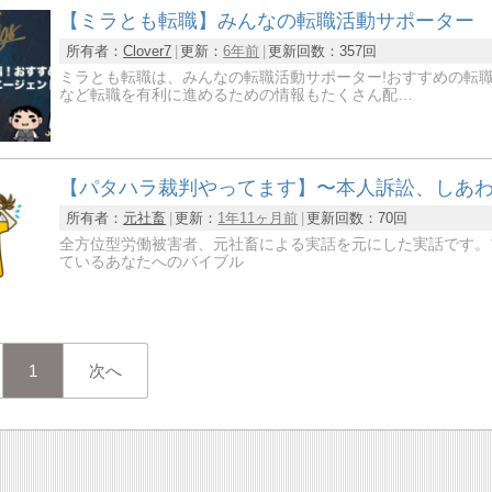
【ミラとも転職】みんなの転職活動サポーター
所有者：
Clover7
更新：
6年前
更新回数：
357回
ミラとも転職は、みんなの転職活動サポーター!おすすめの転
など転職を有利に進めるための情報もたくさん配…
【パタハラ裁判やってます】〜本人訴訟、しあ
所有者：
元社畜
更新：
1年11ヶ月前
更新回数：
70回
全方位型労働被害者、元社畜による実話を元にした実話です。
ているあなたへのバイブル
1
次へ