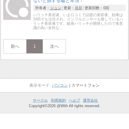
ないと損する嘘と本当！
所有者：
ジュン
更新：
最新
更新回数：
0回
ハリッチ美容液、いま口コミで話題の美容液。効果は
SNSでも注目され、インフルエンサーも推しているハ
リッチ美容液です。銀座ハリッチが開発したので美意
識の高い女性な…
前へ
1
次へ
パソコン
スマートフォン
サークル
利用規約
ヘルプ
運営会社
Copyright©2026 @With All rights reserved.