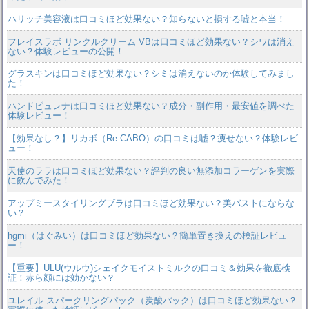
ハリッチ美容液は口コミほど効果ない？知らないと損する嘘と本当！
フレイスラボ リンクルクリーム VBは口コミほど効果ない？シワは消え
ない？体験レビューの公開！
グラスキンは口コミほど効果ない？シミは消えないのか体験してみまし
た！
ハンドピュレナは口コミほど効果ない？成分・副作用・最安値を調べた
体験レビュー！
【効果なし？】リカボ（Re-CABO）の口コミは嘘？痩せない？体験レビ
ュー！
天使のララは口コミほど効果ない？評判の良い無添加コラーゲンを実際
に飲んでみた！
アップミースタイリングブラは口コミほど効果ない？美バストにならな
い？
hgmi（はぐみい）は口コミほど効果ない？簡単置き換えの検証レビュ
ー！
【重要】ULU(ウルウ)シェイクモイストミルクの口コミ＆効果を徹底検
証！赤ら顔には効かない？
ユレイル スパークリングパック（炭酸パック）は口コミほど効果ない？