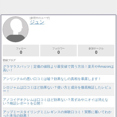
[参照中のユーザ]
ジュン
フォロー
フォロワー
参加サークル
0
0
0
登録ブログ
グラマラスパッツ｜定価の値段より最安値で買う方法！楽天やAmazonは
高い！
アンリンクルの悪い口コミは嘘？効果なしの真相を暴露します！
シロジャムは口コミほど効果ない？使い方と成分を徹底検証したレビュ
ー！
アノコイデオクレムは口コミほど効果ない？黒ずみやニオイは消えな
い？検証レポートを公開！
アップミースタイリングミニレギンスの体験口コミ！実際に履いてわか
った本当の効果！