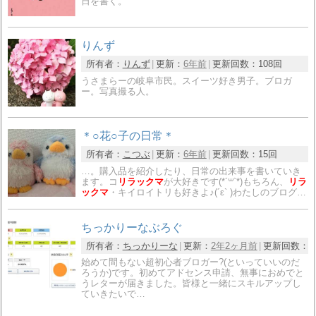
日を書く。
りんず
所有者：
りんず
更新：
6年前
更新回数：
108回
うさまらーの岐阜市民。スイーツ好き男子。ブロガ
ー。写真撮る人。
＊○花○子の日常＊
所有者：
こつぶ
更新：
6年前
更新回数：
15回
…。購入品を紹介したり、日常の出来事を書いていき
ます。コ
リラックマ
が大好きです(*´꒳`*)もちろん、
リラ
ックマ
・キイロイトリも好きよ♪(´ε` )わたしのブログ…
ちっかりーなぶろぐ
所有者：
ちっかりーな
更新：
2年2ヶ月前
更新回数：
1
始めて間もない超初心者ブロガー?(といっていいのだ
ろうか)です。初めてアドセンス申請、無事におめでと
うレターが届きました。皆様と一緒にスキルアップし
ていきたいで…