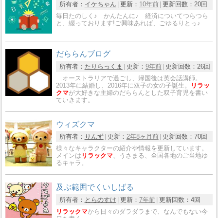
所有者：
イケちゃん
更新：
10年前
更新回数：
20回
毎日たのしく♪ かんたんに♪ 経済についてつらつら
と、綴っております!ご興味あれば、ごゆるりとっ♪
だららんブログ
所有者：
たりらっくま
更新：
9年前
更新回数：
26回
…オーストラリアで過ごし、帰国後は英会話講師。
2013年に結婚し、2016年に双子の女の子誕生。
リラッ
クマ
が大好きな主婦のだららんとした双子育児を書い
ていきます。
ウィズクマ
所有者：
りんず
更新：
2年8ヶ月前
更新回数：
70回
様々なキャラクターの紹介や情報を更新しています。
メインは
リラックマ
、うさまる、全国各地のご当地ゆ
るキャラ。
及ぶ範囲でくいしばる
所有者：
とらのすけ
更新：
7年前
更新回数：
4回
リラックマ
から日々のダラダラまで、なんでもない今