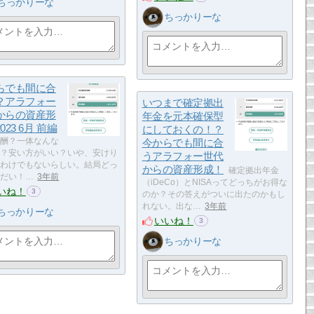
ちっかりーな
ちっかりーな
らでも間に合
？アラフォー
いつまで確定拠出
からの資産形
年金を元本確保型
023 6月 前編
にしておくの！？
酬？一体なんな
今からでも間に合
？安い方がいい？いや、安けり
うアラフォー世代
わけでもないらしい。結局どっ
からの資産形成！
確定拠出年金
だい！…
3年前
（iDeCo）とNISAってどっちがお得な
いね！
3
のか？その答えがついに出たのかもし
れない。出な…
3年前
ちっかりーな
いいね！
3
ちっかりーな