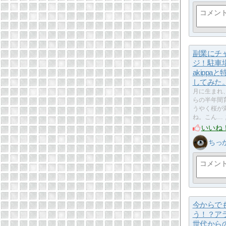
副業にチ
ジ！駐車
akippa
してみ
月に生まれ
らの半年間
うやく桜が
ね。こん…
いいね
ちっ
今からで
う！？ア
世代から