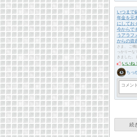
いつまで
年金を元
にしてお
今からで
うアラフ
からの資
さま、 ご機
っかりーな
きました。 
いいね
ちっ
続