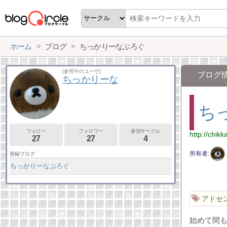
ホーム
ブログ
ちっかりーなぶろぐ
[参照中のユーザ]
ブログ
ちっかりーな
ち
フォロー
フォロワー
参加サークル
http://chik
27
27
4
所有者
登録ブログ
ちっかりーなぶろぐ
アドセ
始めて間