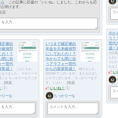
ひろ
この記事に応援の「いいね」しました。これからも応
援心掛けます。
年前
今か
う！
世代
確定拠出
いつまで確定拠出
成！2
本確保型
年金を元本確保型
くの！？
にしておくの！？
信託報
んだい
も間に合
今からでも間に合
ゃいい
ォー世代
うアラフォー世代
ちなん
産形成！
からの資産形成！
こんにちわ。
明けました。
い
となりました、 スロリーマ
2023年でございます。 またもひさし
長こと ちっかりーなでござ
ぶりでございます。 ちっかりーなで
…
3年前
す。 いよい…
3年前
！
いいね！
2
1
かりーな
ちっかりーな