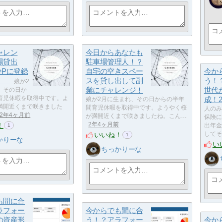
ャレン
今日からあなたも
場貸出
駐車場管理人！？
と特Pに登録
自宅の空きスペー
今か
た。
スを貸し出して副
う！
娘が2
業にチャレンジ！
世代
、その日か
育児休暇を取得中です。よ
成！2
娘が2月に生まれ、その日からの半年
満開近くまで咲きました
間育児休暇を取得中です。ようやく桜
人のみ
2年4ヶ月前
が満開近くまで咲きましたね。こん…
保険に
！
2年4ヶ月前
出年金
1
いいね！
してそ
1
かりーな
い
ちっかりーな
も間に合
ラフォー
今からでも間に合
の資産形
う！？アラフォー
今か