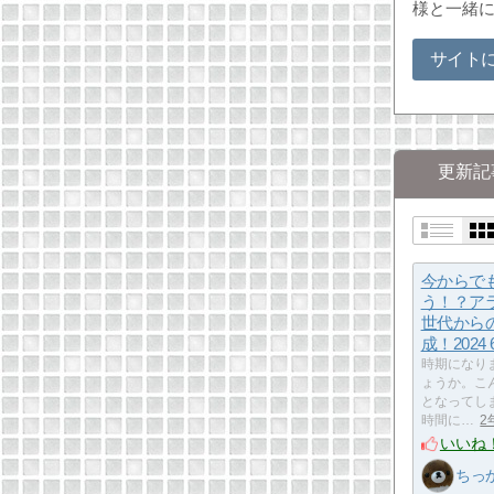
様と一緒
サイト
更新記
今からで
う！？ア
世代から
成！2024 
時期になり
ょうか。こ
となってし
時間に…
2
いいね
ちっ