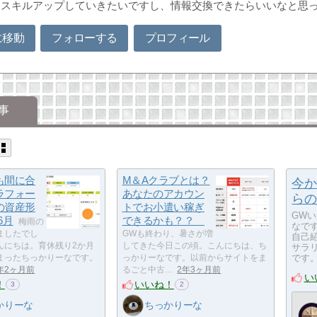
にスキルアップしていきたいですし、情報交換できたらいいなと思
に移動
フォローする
プロフィール
事
も間に合
M＆Aクラブとは？
今か
ラフォー
あなたのアカウン
らの
の資産形
トでお小遣い稼ぎ
GW
6月
できるかも？？
梅雨の
なで
ましたでし
GWも終わり、暑さが増
自己
んにちは。育休残り2か月
してきた今日この頃。こんにちは、ち
サラ
です。
まったちっかりーなです。
っかりーなです。以前からサイトをま
年2ヶ月前
るごと中古…
2年3ヶ月前
い
！
いいね！
3
2
かりーな
ちっかりーな