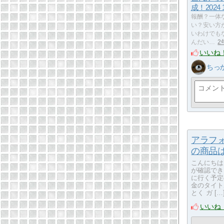
成！2024 
報酬？一体
い？安い方
いわけでも
んだい…
2
いいね
ちっ
アラフ
の商品
こんにちは
が確認でき
に行く予定
金のタイト
とく ガ […
いいね