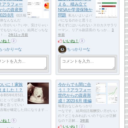
？アラフォー
える、積み立て
からの資産形
NISAか学資保険か
023 8月
問題
信託報
私もいよいよパ
体なんなんだ
パになるのかと思うと
い方がいい？いや、安けりゃい
考えずにはいられない スロカスサラリ
でもないらしい。結局どっちな
ーマン、リアル副店長の ちっか…
3
！…
2年11ヶ月前
年前
いね！
いいね！
2
3
ちっかりーな
ちっかりーな
ついに！家族
今からでも間に合
えました！？
う！？アラフォー
世代からの資産形
令和5年6月5日。
にとっては最大
成！2023 6月 後編
事と言っていい
毎度おなじみちっかり
吉報が確定した日になります…
ーなです。 結局信託報酬安い方がいい
前
の？どこをみればいいの？なにが正解
いね！
なの？正解…
3年前
5
いいね！
2