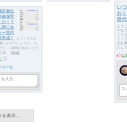
いつ
確定拠出
おく
本確保型
世代
くの！？
よう
も間に合
ーな
ォー世代
こう
産形成！
ぅ！
ようこそみな
さむ風
嫌いかがでしょうか。 ち
にし
です。 1週間お休みいただ
紅葉…
4年前
い
！
2
かりーな
きを表示…