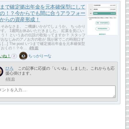
まで確定拠出年金を元本確保型にして
の！？今からでも間に合うアラフォー
からの資産形成！
こそみなさま、 ご機嫌いかがでしょうか。 ちっかり
です。 1週間お休みいただきました。 紅葉を見にい
よう！ というあの伝説の歌知ってますか？ スタッフ
でおなじみのアノお方の歌が 我が家でこの時期口ず
 […] The post いつまで確定拠出年金を元本確保型
ておくの！？今…
4年前
いね！
ちっかりーな
2
ひろ
この記事に応援の「いいね」しました。これからも応
援心掛けます。
4年前