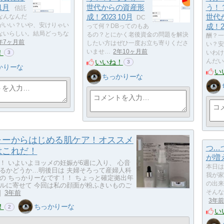
1月
世代からの資産形
う！
信託
成！2023 10月
世代
なんなんだ
DC
がいい？いや、安けりゃい
成！2
って何？DBってのもあ
ないらしい。結局どっちな
るの？とにかく老後資金の問題を解決
酬？一
年7ヶ月前
したい方はぜひ一度お立ち寄りくださ
い？安
！
いませ…
2年10ヶ月前
いわけ
3
いいね！
んだい
3
かりーな
い
ちっかりーな
ォーからはじめる肌ケア！オススメ
つ…
はこれだ！
が増
！ いよいよヨッメの妊娠が6週に入り、 心音
本日は
るかどうか…明後日は 夫婦そろって産婦人科
我が家
の ちっかりーなです！！ ちょっと確定拠出年
の出来
ルに寄せて 今回は私の顔面が粉ふきいものご
]
3年前
そんな
3年
！
ちっかりーな
2
い