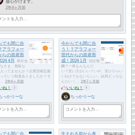
援心がけます。
2年4ヶ月前
らでも間に合
今からでも間に合
？アラフォー
う！？アラフォー
からの資産形
世代からの資産形
024 4月
成！2024 1月
新社会
信託報
なさま、無駄な
酬？一体なんなんだ
入ってませんか？企業型確定拠
い？安い方がいい？いや、安けりゃい
っていう制度ありましたか？そ
いわけでもないらしい。結局どっちな
…
2年4ヶ月前
んだい！…
2年7ヶ月前
いね！
いいね！
3
4
ちっかりーな
ちっかりーな
らでも間に合
生まれる前から考