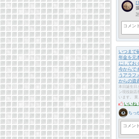
3
いつまで
年金を元
にしてお
今からで
うアラフ
からの資
本日誕生日
ン現役副店
います。 業
いいね
ちっ