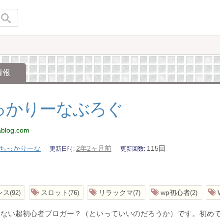
情報
っかりーなぶろぐ
kablog.com
ちっかりーな
2年2ヶ月前
115回
更新日時
更新回数
ンス
スロット
リラックマ
wp初心者
92
76
7
2
もない超初心者ブロガー？（といっていいのだろうか）です。初め