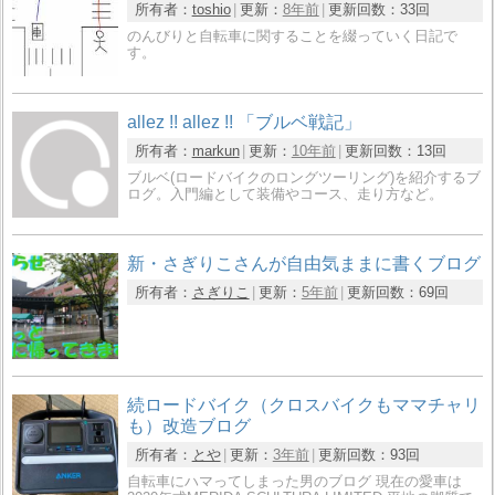
所有者：
toshio
更新：
8年前
更新回数：
33回
のんびりと自転車に関することを綴っていく日記で
す。
allez !! allez !! 「ブルベ戦記」
所有者：
markun
更新：
10年前
更新回数：
13回
ブルベ(ロードバイクのロングツーリング)を紹介するブ
ログ。入門編として装備やコース、走り方など。
新・さぎりこさんが自由気ままに書くブログ
所有者：
さぎりこ
更新：
5年前
更新回数：
69回
続ロードバイク（クロスバイクもママチャリ
も）改造ブログ
所有者：
とや
更新：
3年前
更新回数：
93回
自転車にハマってしまった男のブログ 現在の愛車は