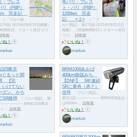
リ・ブレス
年パリ・ブレス
パリ（PBP）
ト・パリ（PBP）
00km 完走記
1200km 完走
記 <２>
（「ブルベ戦
（「ブ
276話 2015年09月22日掲載）
ルベ戦記」 第275話 2015年09月22日
時間8/15、スタート前日つづ
掲載） （現地時間8/15＝スタート前日
10年前
つづ…
10年前
いね！
いいね！
0
0
markun
markun
1029東京
BRM1008あおば
kmぐるっと関
400km御坂みち
周 【完
【DNF】 5年連続
 いけてない
SRに黄色（赤？）
ーズン、かろ
信号
「ブルベ戦記」
てSR維持
第311話 ------------------- BRM1008あお
「ブルベ戦記」 第
ば400km…
10年前
------------------ BRM1029東京
いいね！
mぐ…
10年前
1
いね！
0
markun
markun
BRM903東京300km