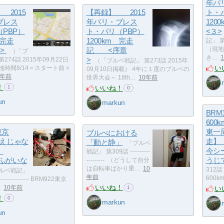
年パ
2015
【再録】 2015
ト・
ブレス
年パリ・ブレス
12
PBP）
ト・パリ（PBP）
<３>
 完走
1200km 完走
記」 第
>
記 <序章
（現地
（「ブ
き…
>
274話 2015年09月22日
（「ブルベ戦記」 第273話 2015年
い
地時間8/14＝スタート前々
09月10日掲載） 4年に１度のブルベの
0年前
世界大会～ 18th…
10年前
！
いいね！
1
0
un
markun
BRM
600
東京
東一
ブルべにおける
mええじゃな
走】
「動と静」
「ブルベ
勢
今シ
戦記」 第309話 ----------
 ふがいな
うじ
--------- （どうして自分
は自転車ばかり乗…
10
312話 -
ルベ戦記」
年前
600k
-------------- BRM922東京
いいね！
い
…
10年前
1
！
0
markun
un