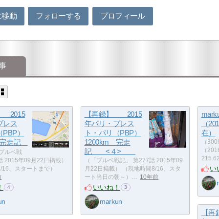
に移動
フォローする
プロフィール
事
2015
【再録】 2015
mar
ブレス
年パリ・ブレス
（201
PBP）
ト・パリ（PBP）
在）
m 完走記
1200km 完走
（30
記 <４>
（201
ブルベ戦
215.
話 2015年09月22日掲載）
（「ブルベ戦記」 第277話 2015年09
い
/16、スタートまで）
月22日掲載） （現地時間8/16、スタ
前
ート当日の朝～）…
10年前
！
いいね！
4
3
un
markun
【再