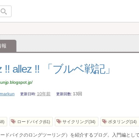
情報
ez !! allez !! 「ブルベ戦記」
unjp.blogspot.jp/
markun
10年前
13回
更新日時
更新回数
ロードバイク
サイクリング
ポタリング
68
61
34
14
ロードバイクのロングツーリング）を紹介するブログ。入門編とし