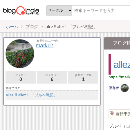
ホーム
ブログ
allez !! allez !! 「ブルベ戦記」
[参照中のユーザ]
ブログ
markun
all
フォロー
フォロワー
参加サークル
https://mark
0
6
1
所有者
登録ブログ
allez !! allez !! 「ブルベ戦記」
自転車
ブルベ（