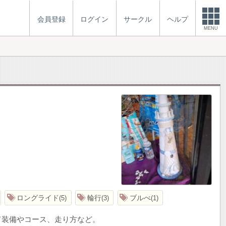
会員登録
ログイン
サークル
ヘルプ
MENU
ロングライド
輪行
ブルべ
5
3
1
て装備やコース、走り方など。