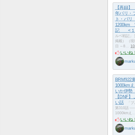
【再録】 
年パリ・
ト・パリ（
1200km
記 <１
ルベ戦記」 第
掲載） （現
日 ～8…
1
いいね
mark
BRM922
1000k
いか伊
【DNF】
い話
「ブ
第310話 -----
1000kmえ
いいね
mark