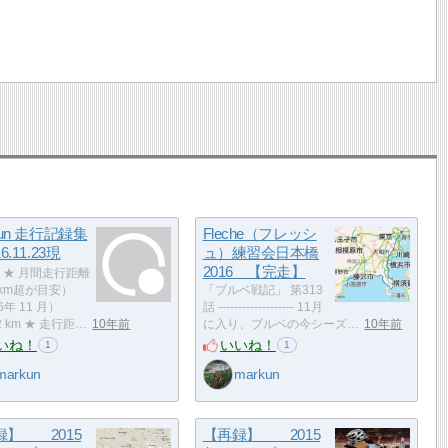
kun 走行記録集
Fleche（フレッシ
6.11.23現
ュ）練習会日本橋
2016 【完走】
★ 月間走行距離
0km超が目安）
「ブルベ戦記」 第313
6年 11 月）
話 ------------------- 11月
62 km ★ 走行距…
10年前
に入り、ブルベの今シーズ…
10年前
いね！
いいね！
1
1
markun
markun
録】 2015
【再録】 2015