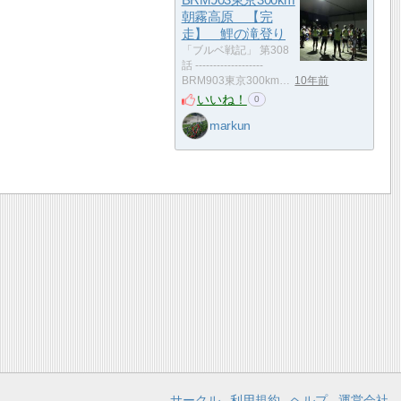
朝霧高原 【完
走】 鯉の滝登り
「ブルベ戦記」 第308
話 -------------------
BRM903東京300km…
10年前
いいね！
0
markun
サークル
利用規約
ヘルプ
運営会社