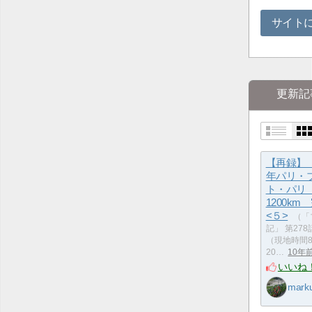
サイト
更新記
【再録】 
年パリ・
ト・パリ（
1200k
<５>
（「
記」 第278
（現地時間8
20…
10年
いいね
mark