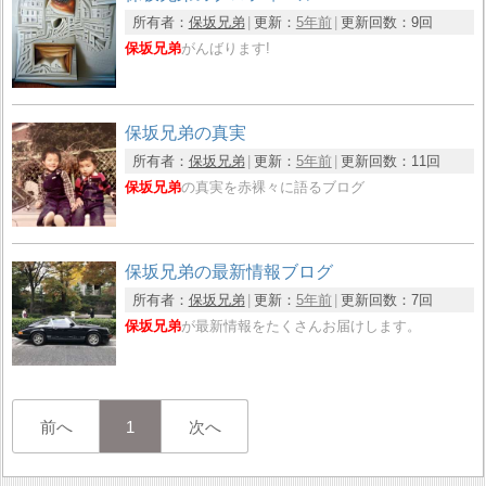
所有者：
保坂兄弟
更新：
5年前
更新回数：
9回
保坂兄弟
がんばります!
保坂兄弟の真実
所有者：
保坂兄弟
更新：
5年前
更新回数：
11回
保坂兄弟
の真実を赤裸々に語るブログ
保坂兄弟の最新情報ブログ
所有者：
保坂兄弟
更新：
5年前
更新回数：
7回
保坂兄弟
が最新情報をたくさんお届けします。
前へ
1
次へ