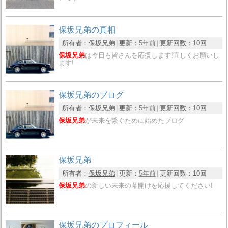
保坂兄弟の真相
所有者：
保坂兄弟
更新：
5年前
更新回数：
10回
保坂兄弟
は今日も皆さんを応援します!宜しくお願いし
ます!
保坂兄弟のブログ
所有者：
保坂兄弟
更新：
5年前
更新回数：
10回
保坂兄弟
が未来を繋ぐために始めたブログ
保坂兄弟
所有者：
保坂兄弟
更新：
5年前
更新回数：
10回
保坂兄弟
の新しい未来の幕開けを応援してください!
保坂兄弟のプロフィール