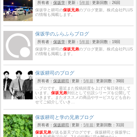
所有者：
保坂学
更新：
5年前
更新回数：
26回
保坂学と耕司の
保坂兄弟
のブログ更新。株式会社PLUS
の情報も掲載します。
保坂学のふらふらブログ
所有者：
保坂学
更新：
5年前
更新回数：
19回
保坂学と耕司の
保坂兄弟
のブログ更新。株式会社PLUS
の情報も掲載します。
保坂耕司のブログ
所有者：
保坂耕司
更新：
5年前
更新回数：
39回
…ブロです。最近また投稿頻度を上げて毎日発信して
います。
保坂兄弟
列伝として伝説シリーズを公開して
いきます。またオススメの商品やサービスなども合わ
せてご紹介していき…
保坂耕司と学の兄弟ブログ
所有者：
保坂耕司
更新：
5年前
更新回数：
31回
保坂兄弟
が送る楽天ブログです。保坂耕司と保坂学に
よる新感覚ブログ。2人の行動に目が離せない。