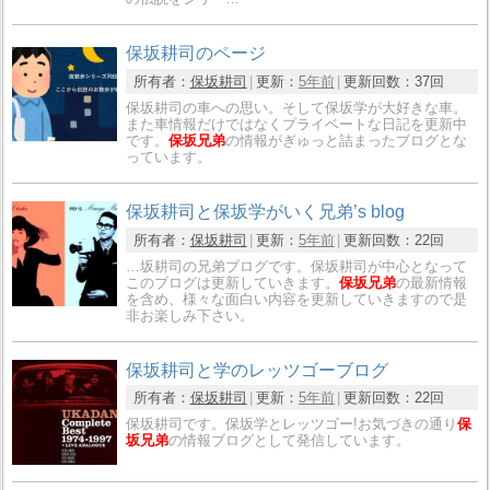
保坂耕司のページ
所有者：
保坂耕司
更新：
5年前
更新回数：
37回
保坂耕司の車への思い。そして保坂学が大好きな車。
また車情報だけではなくプライベートな日記を更新中
です。
保坂兄弟
の情報がぎゅっと詰まったブログとな
っています。
保坂耕司と保坂学がいく兄弟’s blog
所有者：
保坂耕司
更新：
5年前
更新回数：
22回
…坂耕司の兄弟ブログです。保坂耕司が中心となって
このブログは更新していきます。
保坂兄弟
の最新情報
を含め、様々な面白い内容を更新していきますので是
非お楽しみ下さい。
保坂耕司と学のレッツゴーブログ
所有者：
保坂耕司
更新：
5年前
更新回数：
22回
保坂耕司です。保坂学とレッツゴー!お気づきの通り
保
坂兄弟
の情報ブログとして発信しています。