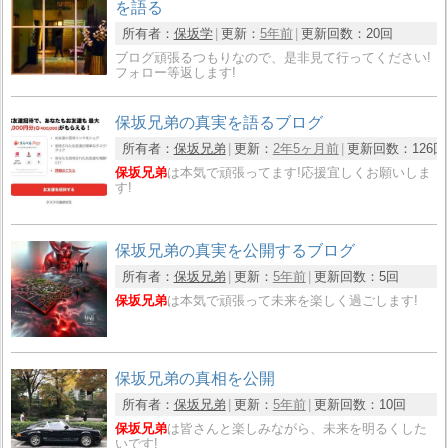
を語る
所有者：
保坂学
更新：
5年前
更新回数：
20回
ブログ頑張るつもりなので、是非見て行ってください!
フォロー等返します!
保坂兄弟の真実を語るブログ
所有者：
保坂兄弟
更新：
2年5ヶ月前
更新回数：
126回
保坂兄弟
は本気で頑張ってます!応援宜しくお願いしま
す!
保坂兄弟の真実を公開するブログ
所有者：
保坂兄弟
更新：
5年前
更新回数：
5回
保坂兄弟
は本気で頑張って未来を楽しく過ごします!
保坂兄弟の真相を公開
所有者：
保坂兄弟
更新：
5年前
更新回数：
10回
保坂兄弟
は皆さんと楽しみながら、未来を明るくした
いです!