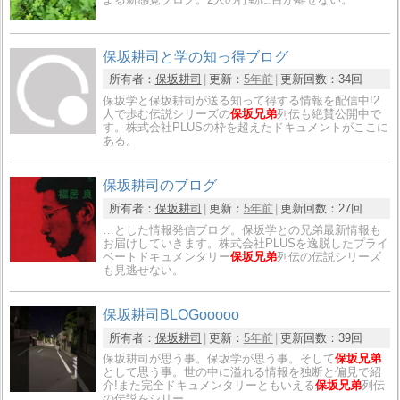
保坂耕司と学の知っ得ブログ
所有者：
保坂耕司
更新：
5年前
更新回数：
34回
保坂学と保坂耕司が送る知って得する情報を配信中!2
人で歩む伝説シリーズの
保坂兄弟
列伝も絶賛公開中で
す。株式会社PLUSの枠を超えたドキュメントがここに
ある。
保坂耕司のブログ
所有者：
保坂耕司
更新：
5年前
更新回数：
27回
…とした情報発信ブログ。保坂学との兄弟最新情報も
お届けしていきます。株式会社PLUSを逸脱したプライ
ベートドキュメンタリー
保坂兄弟
列伝の伝説シリーズ
も見逃せない。
保坂耕司BLOGooooo
所有者：
保坂耕司
更新：
5年前
更新回数：
39回
保坂耕司が思う事。保坂学が思う事。そして
保坂兄弟
として思う事。世の中に溢れる情報を独断と偏見で紹
介!また完全ドキュメンタリーともいえる
保坂兄弟
列伝
の伝説をシリー…