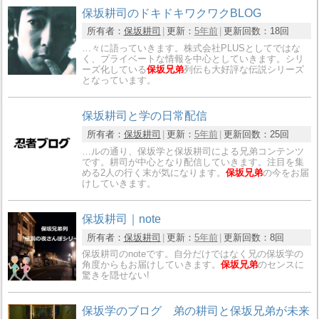
保坂耕司のドキドキワクワクBLOG
所有者：
保坂耕司
更新：
5年前
更新回数：
18回
…々に語っていきます。株式会社PLUSとしてではな
く、プライベートな情報を中心としていきます。シリ
ーズ化している
保坂兄弟
列伝も大好評な伝説シリーズ
となっています。
保坂耕司と学の日常配信
所有者：
保坂耕司
更新：
5年前
更新回数：
25回
…ルの通り、保坂学と保坂耕司による兄弟コンテンツ
です。耕司が中心となり配信していきます。注目を集
める2人の行く末が気になります。
保坂兄弟
の今をお届
けしていきます。
保坂耕司｜note
所有者：
保坂耕司
更新：
5年前
更新回数：
8回
保坂耕司のnoteです。自分だけではなく兄の保坂学の
角度からもお届けしていきます。
保坂兄弟
のセンスに
驚きを隠せない!
保坂学のブログ 弟の耕司と保坂兄弟が未来