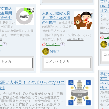
芸能
LIN
の芸能人
オフ
優)復帰問
人さらい熊から見
ント
の分かれ
る、驚くべき友情
女優な
の可能性
社経営者の
会社経営者
ュリテ
。性犯罪で
の保坂学です。保坂兄
田谷ハ
芸能人の復帰は厳しい世間
弟は世田谷ハウスで、
年10
る事を、保坂兄弟は知り…
「熊が子供をさらって育てる」という
い
前
言葉には、私た…
2年10ヶ月前
！
いいね！
0
1
学
保坂学
手軽
家庭
の高い人必見！メタボリックなリス
子・
防法
漬け
弟(保
。会社経営をしていて会食が多い方は、健康
ってご
、尿酸値が基準値を超えていたら要注意で
関節の激痛だけでなく、全身の血管にもリス
すが高
いることをご存知でしょうか？この記事で
食…
血症のメカニズムや予防法について、わ