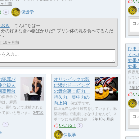
い
0ヶ月前
！
保坂学
4
なおき
こんにちはー
自分の好きな食べ物ばかりだ? プリン体の塊を食べてるんだ
な～
年10ヶ月前
ひま
くべ
効果
効果
保坂兄
してい
の犯罪パ
オリンピックの影
ます。
険金殺人
に潜むドーピング
2年1
幽霊舞台
の舞台裏：筋力、
い
持久力、集中力の
の保坂学で
弟は、麻薬
向上術
保坂学です。
人、暴行などで逮捕される
保坂兄弟は会社経営をしています。麻
って多いと思いま…
2年10
薬取締法で逮捕にはなりませんが、ス
ポーツにも麻薬は存…
2年10ヶ月前
！
0
いいね！
0
学
保坂学