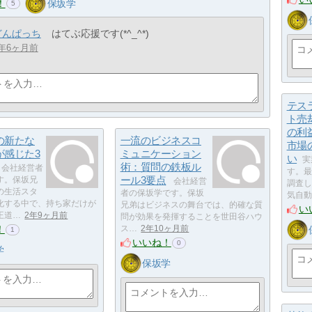
！
保坂学
5
どんぱっち
はてぶ応援です(*^_^*)
年6ヶ月前
テス
ト売
の利
の新たな
一流のビジネスコ
市場
が感じた3
ミュニケーション
い
実
術：質問の鉄板ル
会社経営者
す。最
ール3要点
す。保坂兄
会社経営
調査し
の生活スタ
者の保坂学です。保坂
気自動
化する中で、持ち家だけが
兄弟はビジネスの舞台では、的確な質
い
王道…
2年9ヶ月前
問が効果を発揮することを世田谷ハウ
！
ス…
2年10ヶ月前
1
いいね！
0
学
保坂学