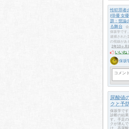
性犯罪者
(俳優 女
題：世論
る舞台
会
保坂学です
逮捕された
の視線があ
2年10ヶ月
いいね
保坂
尿酸値
クと予
保坂学です
診断の結果
す。手足の
クが潜んで
は、高尿酸