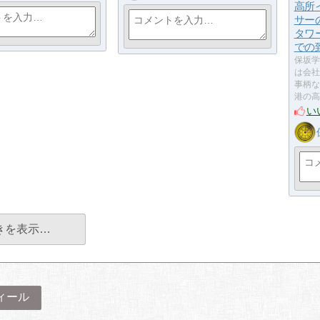
高所
サー
タワ
での
保坂学
は会社
事柄な
港の高
い
きを表示…
ィール