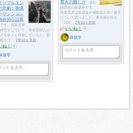
驚きの難しさ
インフルエン
会社
の悲劇！香港
経営者の保坂学です。
保坂兄弟は助成金や補助金の使い勝手
ーマンション
について調べました。東京都が誇る
致命的な誤算
「018…
2年10ヶ月前
です。保坂兄弟
いいね！
0
経営をしていて、有名芸能人の
どを色々と模索していると、香
保坂学
級タワ…
2年10ヶ月前
いね！
0
保坂学