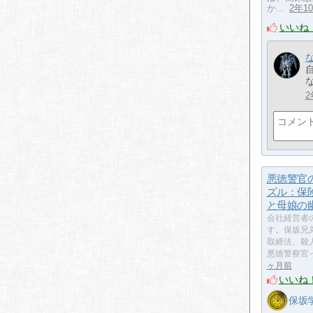
か...
2年1
いいね
2
悪徳警官
ズル：保
と母娘の
会社経営者
す。保坂兄
取締法、殺
悪徳警察官
ヶ月前
いいね
保坂