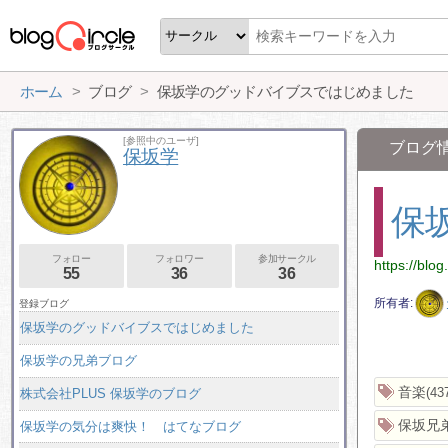
ホーム
ブログ
保坂学のグッドバイブスではじめました
[参照中のユーザ]
ブログ
保坂学
保
フォロー
フォロワー
参加サークル
https://blo
55
36
36
所有者
登録ブログ
保坂学のグッドバイブスではじめました
保坂学の兄弟ブログ
音楽
43
株式会社PLUS 保坂学のブログ
保坂兄
保坂学の気分は爽快！ はてなブログ