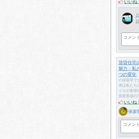
いいね
1
賃貸住宅
魅力：私
つの変化
の保坂学で
弟は私たち
イルが多様
資産形成の
いいね
保坂