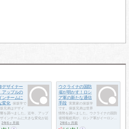
参デザイナー
ウクライナの国防
、アップルの
省が明かす！ロシ
インチームに
ア軍の新たな通信
な変化
手段
保坂学で
実業家の保坂学
坂兄弟はデザイ
です。保坂兄弟は世界
響を調べました。近年、アップ
情勢を調べました。ウクライナの国防
ザインチームに大きな変化が起
省情報総局が、ロシア軍がイーロン…
2年6ヶ月前
2年6ヶ月前
いね！
いいね！
4
1