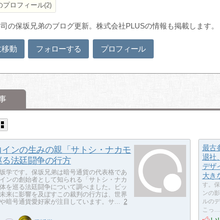
のプロフィール
2
司の保坂兄弟のブログ更新。株式会社PLUSの情報も掲載します。
に移動
フォローする
プロフィール
事
最古
コインの生みの親「サトシ・ナカモ
退社
巡る法廷闘争の行方
デザ
坂学です。保坂兄弟は暗号通貨の代表格であ
大き
インの創始者として知られる「サトシ・ナカ
す。保
体を巡る法廷闘争について調べました。ビッ
ンの影
未来に影響を及ぼすこの裁判の行方は、世界
や暗号通貨愛好家が注目しています。サ...
2
ルのデ
こっ…
い