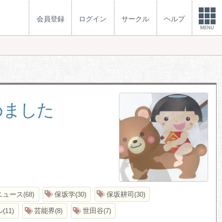
会員登録
ログイン
サークル
ヘルプ
MENU
めました
ニュース
保坂学
保坂耕司
68
30
30
ル
芸能界
世田谷
11
8
7