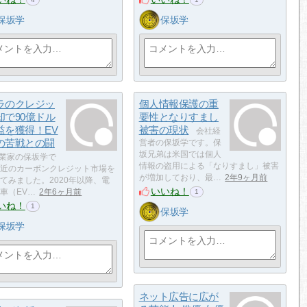
保坂学
保坂学
ラのクレジッ
個人情報保護の重
却で90億ドル
要性となりすまし
益を獲得！EV
被害の現状
会社経
の苦戦との闘
営者の保坂学です。保
坂兄弟は米国では個人
業家の保坂学で
情報の盗用による「なりすまし」被害
近のカーボンクレジット市場を
が増加しており、最…
2年9ヶ月前
てみました。2020年以降、電
いいね！
車（EV…
2年6ヶ月前
1
いね！
1
保坂学
保坂学
ネット広告に広が