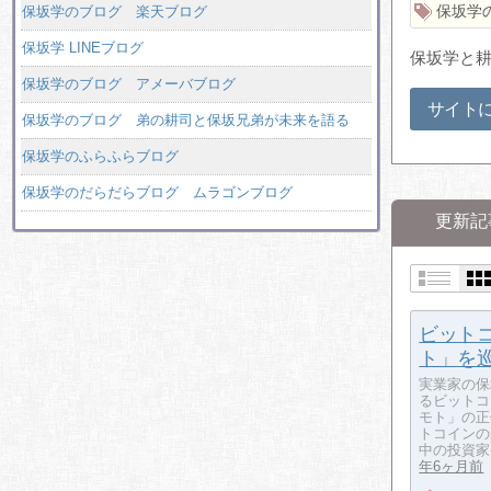
保坂学
保坂学のブログ 楽天ブログ
保坂学 LINEブログ
保坂学と耕
保坂学のブログ アメーバブログ
サイト
保坂学のブログ 弟の耕司と保坂兄弟が未来を語る
保坂学のふらふらブログ
保坂学のだらだらブログ ムラゴンブログ
更新記
ビット
ト」を
実業家の保
るビットコ
モト」の正
トコインの
中の投資家
年6ヶ月前