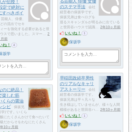
る芸能人 俳優 女優
人が伝授！
のステマ手法
E設定で絶対に
会社
にすべきポイ
経営者の保坂学です。
保坂兄弟は食べログを
芸能人、俳優、
巡るスキャンダルが明るみに出ている
どの流出でセキ
と世田谷ハウスで認識…
2年10ヶ月前
ィーを強化する必要があると世
いいね！
1
ウスで思いました。スマー…
2
ヶ月前
保坂学
いね！
4
保坂学
早稲田政経卒男性
のリアルなキャリ
アストーリー
なのに絶品！
会社
で楽しむ筋
経営者の保坂学です。
保坂兄弟は平々凡々な
いくらの醤油
生き様はしていませんが、様々な人間
レシピ
保坂兄
模様があると世田谷ハ…
2年10ヶ月前
坂学)です。いくら
いいね！
1
飯にたくさんかけて食べたいて
級だからそをわなにたくさん
保坂学
2年10ヶ月前