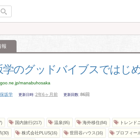
情報
坂学のグッドバイブスではじ
g.goo.ne.jp/manabuhosaka
保坂学
2年6ヶ月前
86回
更新日時
更新回数
国内旅行
温泉
海外移住
トレンド
7
217
95
84
弟
株式会社PLUS
世田谷ハウス
プロフィー
30
16
16