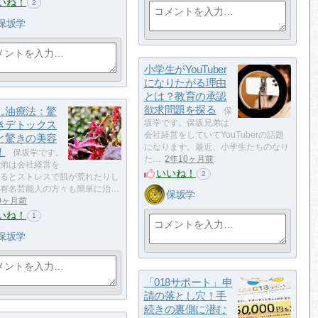
いね！
2
保坂学
小学生がYouTuber
になりたがる理由
とは？教育の承認
欲求問題を探る
し油療法：驚
保
きデトックス
坂学です。保坂兄弟は
会社経営をしていてYouTuberの話題
と驚きの美容
になります。最近、小学生たちのなり
！
保坂学です。
た…
2年10ヶ月前
弟は会社経営を
いいね！
2
るとストレスで肌が荒れたりし
有名芸能人の方々も簡単に治…
保坂学
0ヶ月前
いね！
1
保坂学
「018サポート」申
請の落とし穴！手
続きの裏側に潜む