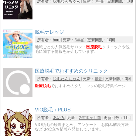
所有者：
脱毛わんちゃん
更新：
3年前
更新回数：
10回
脱毛ナレッジ
所有者：
haru
更新：
3年前
更新回数：
10回
地域ごとの人気脱毛サロン・
医療脱毛
クリニックや脱
毛に関する情報を紹介しています。
医療脱毛でおすすめのクリニック
所有者：
脱毛わんちゃん
更新：
最新
更新回数：
0回
医療脱毛
でおすすめのクリニックの脱毛特集ページ
VIO脱毛＋PLUS
所有者：
あゆみ
更新：
2年10ヶ月前
更新回数：
11回
VIO脱毛の経過まとめ、アンケート、お悩み解決方法
など お役立ち情報を発信しています。