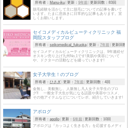
所有者：
Manu-iku
更新：
9年前
更新回数：
83回
脱毛経験を活かして主に脱毛についての記事を書いて
います。たまに息抜きに日常的な記事もあります。宜
しくお願いします。
セイコメディカルビューティクリニック 福
岡院スタッフブログ
所有者：
seikomedical_fukuoka
更新：
7年前
更新回数
セイコメディカルビューティクリニックは、9年連続ゼ
オスキン売り上げ九州No,1です!美肌や美容について
や、ドクターの活動などを綴っていきます!
女子大学生！のブログ
所有者：
ひさぎ
更新：
7年前
更新回数：
4回
金無し、美貌無し、人脈無し凡人女子大学生のブロ
グ‼ 一般女子大生が気になる話題や美容やコスメ、
その他アイテムなどについてレポ、紹介していきます!
アポログ
所有者：
apollo
更新：
6年前
更新回数：
10回
アポログは『カッコよく生きる方』を応援するメディ