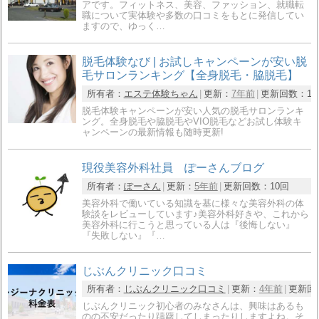
アです。フィットネス、美容、ファッション、就職転
職について実体験や多数の口コミをもとに発信してい
ますので、ゆっく…
脱毛体験なび | お試しキャンペーンが安い脱
毛サロンランキング【全身脱毛・脇脱毛】
所有者：
エステ体験ちゃん
更新：
7年前
更新回数：
1
脱毛体験キャンペーンが安い人気の脱毛サロンランキ
ング。全身脱毛や脇脱毛やVIO脱毛などお試し体験キ
ャンペーンの最新情報も随時更新!
現役美容外科社員 ぽーさんブログ
所有者：
ぽーさん
更新：
5年前
更新回数：
10回
美容外科で働いている知識を基に様々な美容外科の体
験談をレビューしています♪美容外科好きや、これから
美容外科に行こうと思っている人は『後悔しない』
『失敗しない』『…
じぶんクリニック口コミ
所有者：
じぶんクリニック口コミ
更新：
4年前
更新回
じぶんクリニック初心者のみなさんは、興味はあるも
のの不安だったり躊躇してしまったりしますよね。そ