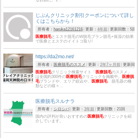
じぶんクリニック割引クーポンについて詳し
くはこちらから！
所有者：
haruka12161216
更新：
4年前
更新回数：
5回
医療脱毛
とエステ脱毛のW脱毛プラン脱毛+保湿の効果
で医療とエステのイイトコ取り!
https://da2mo.net/
所有者：
医療脱毛のススメ
更新：
2年7ヶ月前
更新回
医療脱毛
クリニック検索サイト「
医療脱毛
のススメ」
は全国約300件の
医療脱毛
クリニックを掲載中。
医療脱
毛
ブランドや、エリア絞込や、
医療脱毛
、脱毛器の種
類などの様々…
医療脱毛スルナラ
所有者：
シロシバ
更新：
3年前
更新回数：
21回
国内の評判が良いおすすめの
医療脱毛
クリニックを紹
介しています。