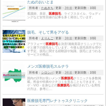
たぬのおいとま
所有者：
たぬきち
更新：
3年前
更新回数：
10回
看護師、美容、
医療脱毛
、ライフスタイル、ウェディ
ングなど女性目線の記事を多く発信しています。
脱毛、そして男をアゲる
所有者：
えりんご
更新：
3年前
更新回数：
10回
アラフォーで
医療脱毛
を決意!湘南美容クリニックでヒ
ゲと膝下の脱毛をしています。今後も脱毛箇所を増や
す予定。脱毛に関する経験談や知識、脱毛にまつわる
サービスや商品…
メンズ医療脱毛スルナラ
所有者：
シロシバ
更新：
3年前
更新回数：
10回
国内の評判が良いメンズ
医療脱毛
クリニックを多数掲
載。料金や特典やクチコミを見ることもできます。ヒ
ゲ・VIO・全身などの
医療脱毛
を検討されている男性
の方は、参考に…
医療脱毛専門レナトゥスクリニック