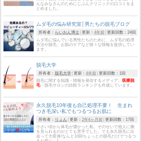
んなみなさんのためにじぶんクリニックの口コミをま
とめました。
ムダ毛の悩み研究室│男たちの脱毛ブログ
所有者：
らいおん博士
更新：
4年前
更新回数：
24回
ムダ毛に悩んでいる男性たちのために、ムダ毛の処理
方法や脱毛、お肌のケアなど様々な情報を提供してい
ます。
脱毛大学
所有者：
脱毛大学
更新：
4年前
更新回数：
1回
脱毛に関する知識・情報を発信するメディア。
医療脱
毛
・脱毛サロンの比較ランキングも作成しています。
永久脱毛10年後も自己処理不要！ 生まれ
つき毛深い私でもつるつるお肌に
所有者：
りょん
更新：
2年4ヶ月前
更新回数：
17回
小さい頃から体毛が濃かった私。そのせいで他人に腕
を見られるのがとても苦手でした。でも永久脱毛に出
会って大変身!なんと10回ちょっとの脱毛だけでつるつ
るお肌に。1…