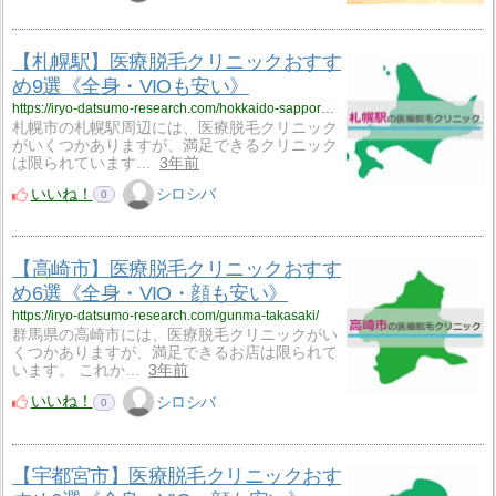
【札幌駅】医療脱毛クリニックおすす
め9選《全身・VIOも安い》
https://iryo-datsumo-research.com/hokkaido-sapporoeki/
札幌市の札幌駅周辺には、医療脱毛クリニック
がいくつかありますが、満足できるクリニック
は限られています…
3年前
いいね！
シロシバ
0
【高崎市】医療脱毛クリニックおすす
め6選《全身・VIO・顔も安い》
https://iryo-datsumo-research.com/gunma-takasaki/
群馬県の高崎市には、医療脱毛クリニックがい
くつかありますが、満足できるお店は限られて
います。 これか…
3年前
いいね！
シロシバ
0
【宇都宮市】医療脱毛クリニックおす