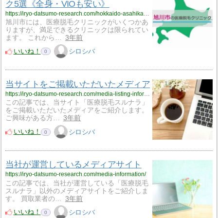
ク5選《全身・VIOも安い》
https://iryo-datsumo-research.com/hokkaido-asahikawa/
旭川市には、医療脱毛クリニックがいくつかあ
りますが、満足できるクリニックは限られてい
ます。 これから…
3年前
いいね！
シロシバ
0
当サイトをご掲載いただいたメディア
https://iryo-datsumo-research.com/media-listing-information/
この記事では、当サイト「医療脱毛スルナラ」
をご掲載いただいたメディアをご紹介します。
ご興味がある方…
3年前
いいね！
シロシバ
0
当社が運営しているメディアサイト
https://iryo-datsumo-research.com/media-information/
この記事では、当社が運営している「医療脱毛
スルナラ」以外のメディアサイトをご紹介しま
す。 買取業者の…
3年前
いいね！
シロシバ
0