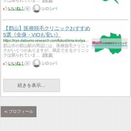
クは限られていま…
3年前
いいね！
シロシバ
0
【郡山】医療脱毛クリニックおすすめ
5選《全身・VIOも安い》
https://iryo-datsumo-research.com/fukushima-koriyama/
郡山市の郡山駅の周辺には、医療脱毛クリニッ
クがいくつかありますが、満足できるクリニッ
クは限られていま…
3年前
いいね！
シロシバ
0
続きを表示…
プロフィール