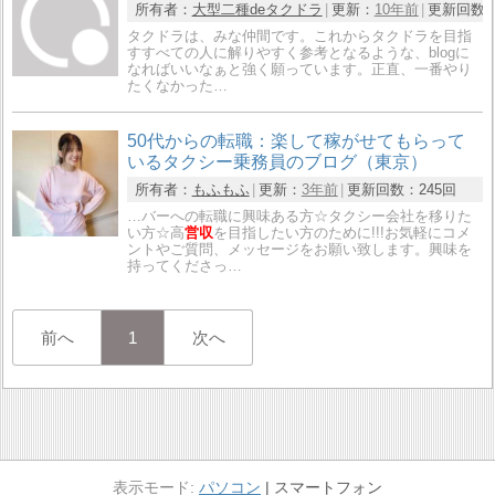
所有者：
大型二種deタクドラ
更新：
10年前
更新回数
タクドラは、みな仲間です。これからタクドラを目指
すすべての人に解りやすく参考となるような、blogに
なればいいなぁと強く願っています。正直、一番やり
たくなかった…
50代からの転職：楽して稼がせてもらって
いるタクシー乗務員のブログ（東京）
所有者：
もふもふ
更新：
3年前
更新回数：
245回
…バーへの転職に興味ある方☆タクシー会社を移りた
い方☆高
営収
を目指したい方のために!!!お気軽にコメ
ントやご質問、メッセージをお願い致します。興味を
持ってくださっ…
前へ
1
次へ
パソコン
スマートフォン