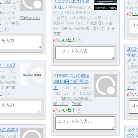
ては売り上げは増
よ
謝辞この
る。そ
えない
クシーブロ
手をあげたお
代から
huraさま
客さんだけを乗せてい
い
ng.blog.jp/…
50代からの
ては売り上げは増えないと思います。
て…
6年前
実際今日の午前中、外苑西通りを都
心…
50代からの転職：楽して…
6
！
2
年前
いいね！
2
201
年始
♪^_^
メール投
を頂戴
ト）
ブロ
「いや
2019年12月の成績
投稿（テス
た楽し
88000円 43回平均
0代からの転
月6日
！
…
6年前
て…
12/11 水 80690
！
41 13 金 101210
い
2
…
50代からの転職：
楽して…
7年前
いいね！
2
入の基本3
タク
の3
業収入の基