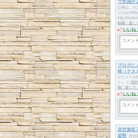
で意識せ
記事は、タ
グのお仲間s
http://taxiki
転職：楽し
いいね
ブログに
稿（テス
グにメール
ト） １
5
職：楽して
いいね
高営業収
姿勢
高営