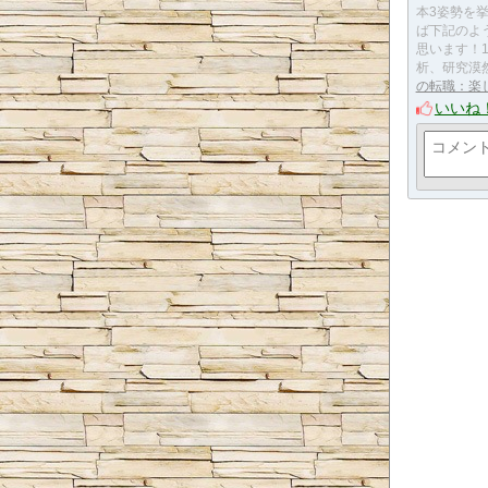
本3姿勢を
ば下記のよ
思います！
析、研究漠
の転職：楽
いいね