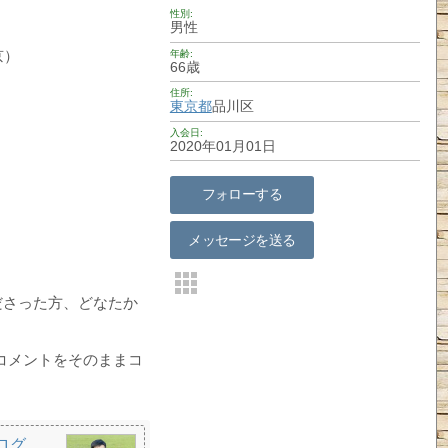
性別
男性
京）
年齢
66歳
住所
東京都
品川区
入会日
2020年01月01日
フォローする
メッセージを送る
ださった方、どなたか
いたコメントをそのままコ
ログ