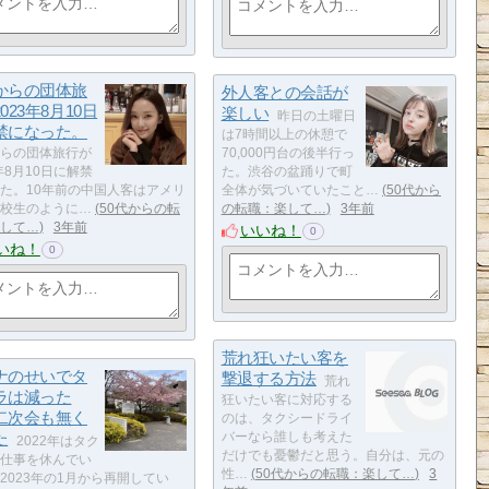
からの団体旅
外人客との会話が
023年8月10日
楽しい
昨日の土曜日
禁になった。
は7時間以上の休憩で
らの団体旅行が
70,000円台の後半行っ
3年8月10日に解禁
た。渋谷の盆踊りで町
た。10年前の中国人客はアメリ
全体が気づいていたこと…
50代から
校生のように…
50代からの転
の転職：楽して…
3年前
して…
3年前
いいね！
0
いね！
0
荒れ狂いたい客を
ナのせいでタ
撃退する方法
荒れ
ラは減った
狂いたい客に対応する
二次会も無く
のは、タクシードライ
た
バーなら誰しも考えた
2022年はタク
だけでも憂鬱だと思う。自分は、元の
仕事を休んでい
性…
50代からの転職：楽して…
3
2023年の1月から再開してい