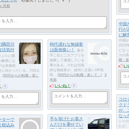
どんぱっち
応援完了しましたヽ(*´∀｀)
3ヶ月前
中国
行が2
に解
中国か
の隅田川
時代遅れな無線客
202
は活気付
は面倒臭い！
になっ
最大
カの高
手二社と二大アプリを
年ぶりに隅
職：楽
経験して痛感している
が解禁にな
事がある。それは伝統
い
中は本格的
的な無線客が、如何に古臭いVIP気
に向かっている。7/29土
取…
50代からの転職：楽して…
3
…
50代からの転職：楽し
年前
前
いいね！
！
0
0
コロ
クド
が、
なっ
手を挙げたお客さ
ーターで
シーの
んだけを乗せてい
ま税込み
たが、