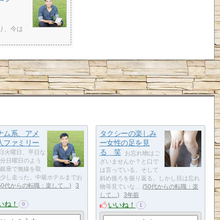
り、今は
ナム系、アメ
タクシーの楽しみ
人ファミリー
ー女性の足を見
る 笑
5日火曜日、平日な
お忘れ物はご
分日曜日のよう
ざいませんか？と口で
銀座で無線を取
は言っている。そして
少し走った。中級ホテルまでお
斜め後ろを振り返る。しかし目は忘れ
50代からの転職：楽して…
3
物等見ていな…
50代からの転職：楽
して…
3年前
いね！
いいね！
0
1