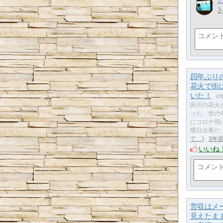
四年ぶり
花火で街
いた！
4
田川の花火
った。世の
にコロナ明け
曜日出番だ
て…
3年
いいね
営収はメ
見えたま