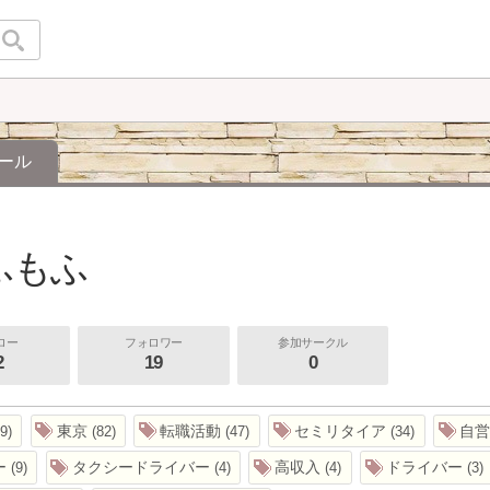
ール
ふもふ
ロー
フォロワー
参加サークル
2
19
0
東京
転職活動
セミリタイア
自
9
82
47
34
ー
タクシードライバー
高収入
ドライバー
9
4
4
3