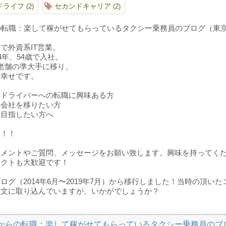
ドライフ
セカンドキャリア
2
2
の転職：楽して稼がせてもらっているタクシー乗務員のブログ（東
で外資系IT営業。
14年、54歳で入社。
老舗の準大手に移り、
も幸せです。
ードライバーへの転職に興味ある方
ー会社を移りたい方
を目指したい方へ
！！！
コメントやご質問、メッセージをお願い致します。興味を持ってく
タクトも大歓迎です！
o!ブログ（2014年6月〜2019年7月）から移行しました！当時の頂
本文に取り込んでいますが、いかがでしょうか？
代からの転職：楽して稼がせてもらっているタクシー乗務員のブ