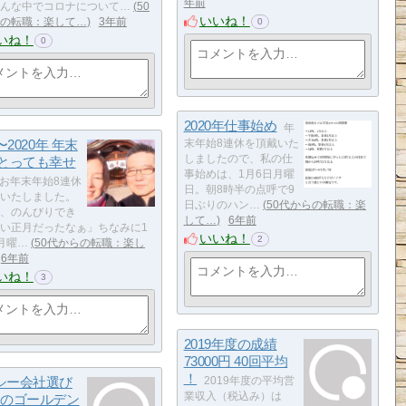
年前
んな中でコロナについて…
50
いいね！
の転職：楽して…
3年前
0
いね！
0
2020年仕事始め
年
9〜2020年 年末
末年始8連休を頂戴いた
しましたので、私の仕
 とっても幸せ
事始めは、1月6日月曜
お年末年始8連休
日。朝8時半の点呼で9
いたしました。
日ぶりのハン…
50代からの転職：楽
、のんびりでき
して…
6年前
い正月だったなぁ」ちなみに1
いいね！
2
月曜…
50代からの転職：楽し
6年前
いね！
3
2019年度の成績
73000円 40回平均
！
シー会社選び
2019年度の平均営
業収入（税込み）は
つのゴールデン