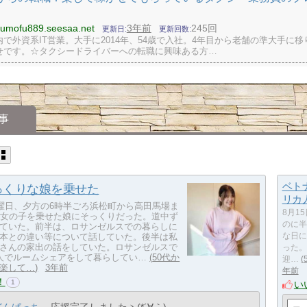
）
ofumofu889.seesaa.net
3年前
245回
更新日
更新回数
で外資系IT営業。大手に2014年、54歳で入社。4年目から老舗の準大手に移
せです。☆タクシードライバーへの転職に興味ある方…
事
ベト
っくりな娘を乗せた
リカ
水曜日、夕方の6時半ごろ浜松町から高田馬場ま
8月1
の女の子を乗せた娘にそっくりだった。道中ず
のに半
ていた。前半は、ロサンゼルスでの暮らしに
本との違い等について話していた。後半は私
な日に
さんの家出の話をしていた。ロサンゼルスで
った。
人でルームシェアをして暮らしてい…
50代か
迎…
楽して…
3年前
年前
！
1
い