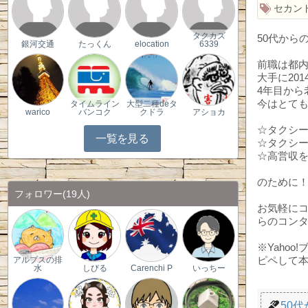
セカン
タクカズ
50代から
銀河交通
たっくん
elocation
6339
前職は都内
大手に20
4年目から
今はとて
タイムライン
大型二種deタ
warico
バンコク
クドラ
アショカ
☆タクシ
一覧を見る
☆タクシ
☆高営収
のために
フォロワー
(19人)
お気軽に
らのコン
※Yaho
ピペして
アルプスの排
水
しびる
Carenchi P
いっちー
50