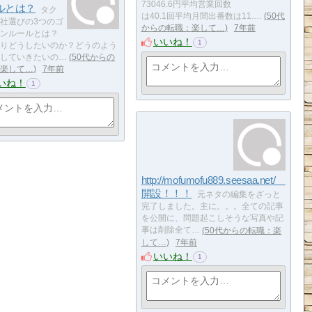
73046.6円平均営業回数
ルとは？
タク
は40.1回平均月間出番数は11.…
50代
社選びの3つのゴ
からの転職：楽して…
7年前
ンルールとは？
いいね！
1
りどうしたいのか？どうのよう
していきたいの…
50代からの
楽して…
7年前
いね！
1
http://mofumofu889.seesaa.net/
開設！！！
元ネタの編集をざっと
完了しました。主に。。。全ての記事
を公開に、問題起こしそうな写真や記
事は削除全て…
50代からの転職：楽
して…
7年前
いいね！
1