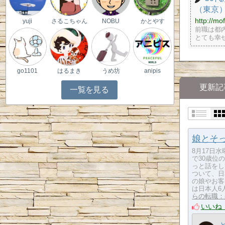
（東京
http://m
yuji
さるこちゃん
NOBU
かとやす
前職は都内
とても幸
go1101
はるまき
うめ坊
anipis
更新記
一覧を見る
娘とそ
8月17日
で30歳位
っと話をし
ついて、日
の娘やお客
は日本人6
らの転職：
いいね