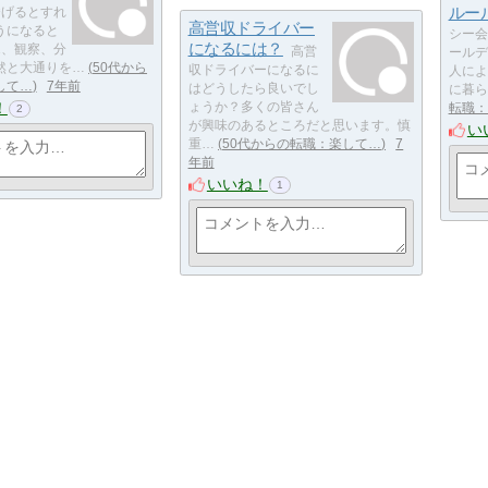
ルー
挙げるとすれ
高営収ドライバー
うになると
シー会
になるには？
1、観察、分
高営
ールデ
然と大通りを…
50代から
収ドライバーになるに
人によ
して…
7年前
はどうしたら良いでし
に暮ら
！
ょうか？多くの皆さん
転職：
2
が興味のあるところだと思います。慎
い
重…
50代からの転職：楽して…
7
年前
いいね！
1