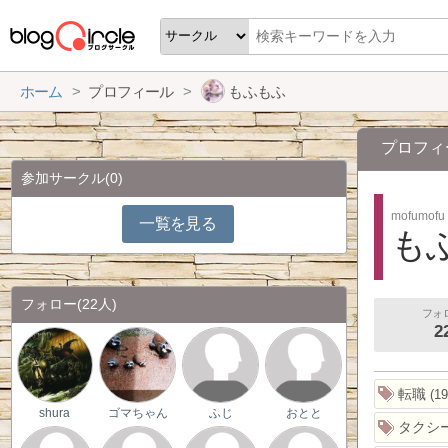
ホーム
プロフィール
もふもふ
プロフィ
参加サークル
(0)
mofumofu
一覧を見る
も
フォロー
(22人)
フォ
2
転職
19
shura
ゴマちゃん
ふじ
おとと
タクシ