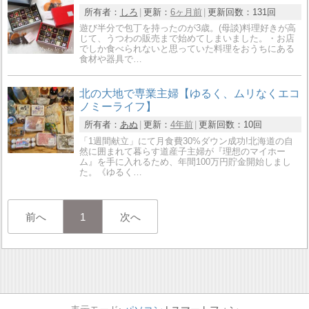
所有者：
しろ
更新：
6ヶ月前
更新回数：
131回
遊び半分で包丁を持ったのが3歳。(母談)料理好きが高
じて、うつわの販売まで始めてしまいました。・お店
でしか食べられないと思っていた料理をおうちにある
食材や器具で…
北の大地で専業主婦【ゆるく、ムリなくエコ
ノミーライフ】
所有者：
あぬ
更新：
4年前
更新回数：
10回
「1週間献立」にて月食費30%ダウン成功!北海道の自
然に囲まれて暮らす道産子主婦が『理想のマイホー
ム』を手に入れるため、年間100万円貯金開始しまし
た。《ゆるく…
前へ
1
次へ