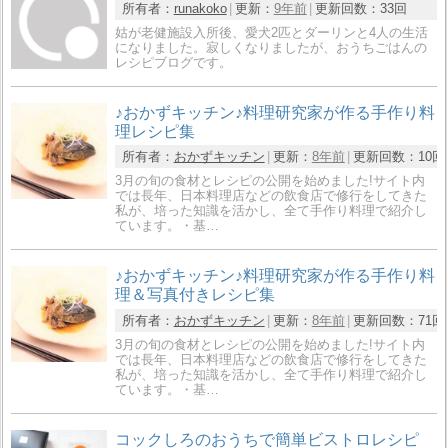
所有者：
runakoko
更新：
9年前
更新回数：
33回
姑が老健施設入所後、愛犬2匹とダーリンと4人の生活
になりました。寂しくなりましたが、おうちごはんの
レシピブログです。
♪おかずキッチン♪料理研究家が作る手作り料
理レシピ集
所有者：
おかずキッチン
更新：
8年前
更新回数：
10回
3月の旬の食材とレシピの公開を始めました!サイト内
では長年、日本料理店などの飲食店で修行をしてきた
私が、培った知識を活かし、全て手作り料理で紹介し
ています。・基…
♪おかずキッチン♪料理研究家が作る手作り料
理＆写真付きレシピ集
所有者：
おかずキッチン
更新：
8年前
更新回数：
71回
3月の旬の食材とレシピの公開を始めました!サイト内
では長年、日本料理店などの飲食店で修行をしてきた
私が、培った知識を活かし、全て手作り料理で紹介し
ています。・基…
コックしろのおうちで簡単ビストロレシピ