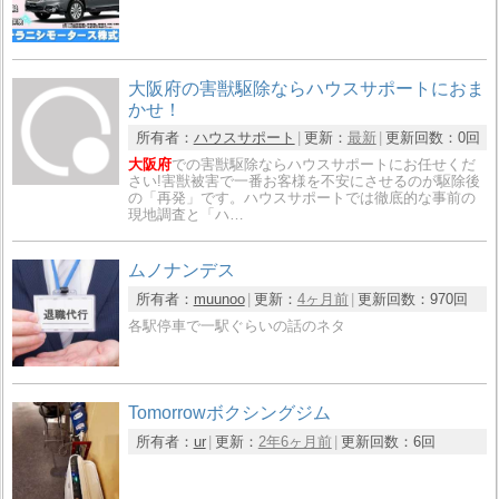
大阪府の害獣駆除ならハウスサポートにおま
かせ！
所有者：
ハウスサポート
更新：
最新
更新回数：
0回
大阪府
での害獣駆除ならハウスサポートにお任せくだ
さい!害獣被害で一番お客様を不安にさせるのが駆除後
の「再発」です。ハウスサポートでは徹底的な事前の
現地調査と「ハ…
ムノナンデス
所有者：
muunoo
更新：
4ヶ月前
更新回数：
970回
各駅停車で一駅ぐらいの話のネタ
Tomorrowボクシングジム
所有者：
ur
更新：
2年6ヶ月前
更新回数：
6回