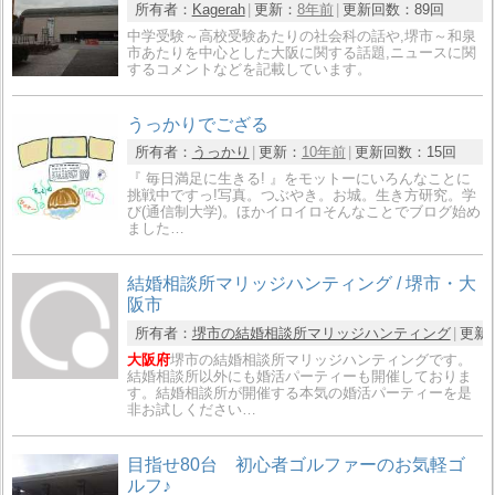
所有者：
Kagerah
更新：
8年前
更新回数：
89回
中学受験～高校受験あたりの社会科の話や,堺市～和泉
市あたりを中心とした大阪に関する話題,ニュースに関
するコメントなどを記載しています。
うっかりでござる
所有者：
うっかり
更新：
10年前
更新回数：
15回
『 毎日満足に生きる! 』をモットーにいろんなことに
挑戦中ですっ!写真。つぶやき。お城。生き方研究。学
び(通信制大学)。ほかイロイロそんなことでブログ始め
ました…
結婚相談所マリッジハンティング / 堺市・大
阪市
所有者：
堺市の結婚相談所マリッジハンティング
更新
大阪府
堺市の結婚相談所マリッジハンティングです。
結婚相談所以外にも婚活パーティーも開催しておりま
す。結婚相談所が開催する本気の婚活パーティーを是
非お試しください…
目指せ80台 初心者ゴルファーのお気軽ゴ
ルフ♪