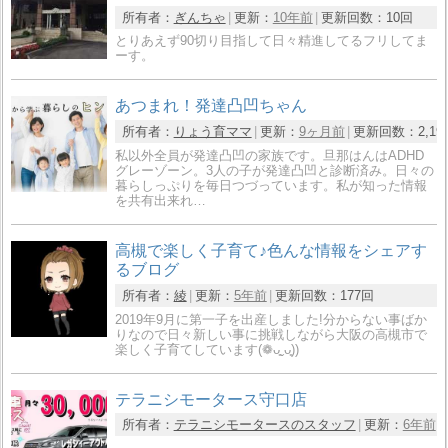
所有者：
ぎんちゃ
更新：
10年前
更新回数：
10回
とりあえず90切り目指して日々精進してるフリしてま
ーす。
あつまれ！発達凸凹ちゃん
所有者：
りょう育ママ
更新：
9ヶ月前
更新回数：
2,19
私以外全員が発達凸凹の家族です。旦那はんはADHD
グレーゾーン。3人の子が発達凸凹と診断済み。日々の
暮らしっぷりを毎日つづっています。私が知った情報
を共有出来れ…
高槻で楽しく子育て♪色んな情報をシェアす
るブログ
所有者：
綾
更新：
5年前
更新回数：
177回
2019年9月に第一子を出産しました!分からない事ばか
りなので日々新しい事に挑戦しながら大阪の高槻市で
楽しく子育てしています(❁ᴗ͈ˬᴗ͈))
テラニシモータース守口店
所有者：
テラニシモータースのスタッフ
更新：
6年前