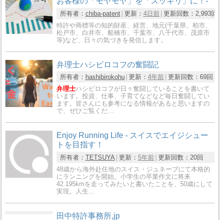
お客様の「モヤモヤ」を「スッキリ」に！-
所有者：
chiba-patent
更新：
4日前
更新回数：
2,993回
特許や商標等の知的財産、経営、地元(千葉県、柏市、
松戸市、白井市、船橋市、千葉市、八千代市、茂原市
等)など、日々の気づきを発信します。
弁理士ハシビロコフの奮闘記
所有者：
hashibirokohu
更新：
4年前
更新回数：
69回
弁理士
ハシビロコフが日々奮闘していることを書いて
います。投資、仕事、子育てなどなど毎日奮闘してい
ます。皆さんにも参考になる情報があると思いますの
で、ぜひご覧くだ…
Enjoy Running Life - スイスでエイジシュー
トを目指す！
所有者：
TETSUYA
更新：
5年前
更新回数：
20回
48歳から海外赴任地のスイス・ジュネーブにて本格的
にランニングを開始。小学生の卒業作文に将来
42.195kmを走ってみたいと書いたことを、50歳にして
実現。人生…
田中特許事務所,jp