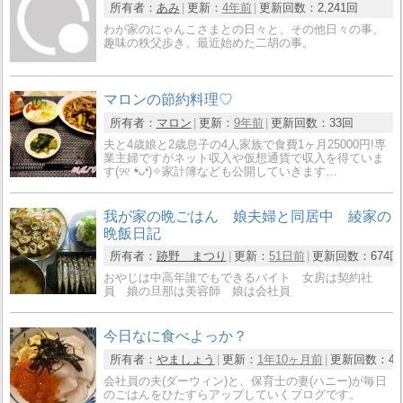
所有者：
あみ
更新：
4年前
更新回数：
2,241回
わが家のにゃんこさまとの日々と、その他日々の事、
趣味の秩父歩き、最近始めた二胡の事。
マロンの節約料理♡
所有者：
マロン
更新：
9年前
更新回数：
33回
夫と4歳娘と2歳息子の4人家族で食費1ヶ月25000円!専
業主婦ですがネット収入や仮想通貨で収入を得ていま
す(୨୧ ❛︎ᴗ❛︎)✧︎家計簿なども公開していきます…
我が家の晩ごはん 娘夫婦と同居中 綾家の
晩飯日記
所有者：
跡野 まつり
更新：
51日前
更新回数：
674回
おやじは中高年誰でもできるバイト 女房は契約社
員 娘の旦那は美容師 娘は会社員
今日なに食べよっか？
所有者：
やましょう
更新：
1年10ヶ月前
更新回数：
4
会社員の夫(ダーウィン)と、保育士の妻(ハニー)が毎日
のごはんをひたすらアップしていくブログです。