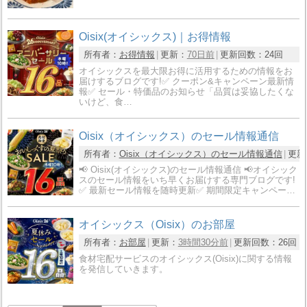
Oisix(オイシックス)｜お得情報
所有者：
お得情報
更新：
70日前
更新回数：
24回
オイシックスを最大限お得に活用するための情報をお
届けするブログです!✅ クーポン&キャンペーン最新情
報✅ セール・特価品のお知らせ「品質は妥協したくな
いけど、食…
Oisix（オイシックス）のセール情報通信
所有者：
Oisix（オイシックス）のセール情報通信
更新
📢 Oisix(オイシックス)のセール情報通信 📢オイシック
スのセール情報をいち早くお届けする専門ブログです!
✅ 最新セール情報を随時更新✅ 期間限定キャンペー…
オイシックス（Oisix）のお部屋
所有者：
お部屋
更新：
3時間30分前
更新回数：
26回
食材宅配サービスのオイシックス(Oisix)に関する情報
を発信していきます。