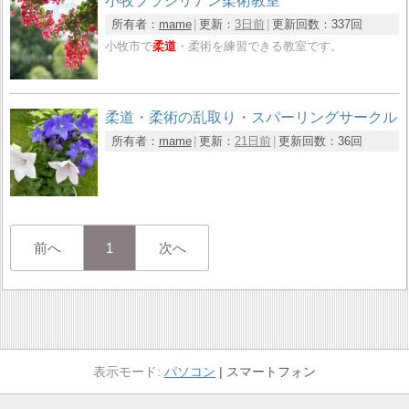
小牧ブラジリアン柔術教室
所有者：
mame
更新：
3日前
更新回数：
337回
小牧市で
柔道
・柔術を練習できる教室です。
柔道・柔術の乱取り・スパーリングサークル
所有者：
mame
更新：
21日前
更新回数：
36回
前へ
1
次へ
パソコン
スマートフォン