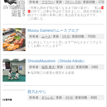
所有者：
フラワー
更新：
2年1ヶ月前
更新回数：
172回
『何事も諦めず気が遠くなるまで繰り返す!』 私は
柔
道
の中でこの事を学ばせて頂きました。諦めず精進を
続けている限り未来に続く道は必ずあるはずです。
この歳にな…
Muusu Gamesのムースブログ
所有者：
ムース
更新：
5年前
更新回数：
702回
はじめましてムースと言います^^みなさまどうぞよろ
しくお願いいたします^^
ShiodaMasahiro（Shioda Aikido）
所有者：
塩田 将大
更新：
6年前
更新回数：
24回
▶︎塩田剛三の家系が運営する道場
脱力おやじ
所有者：
ずらいむ
更新：
4年前
更新回数：
40回