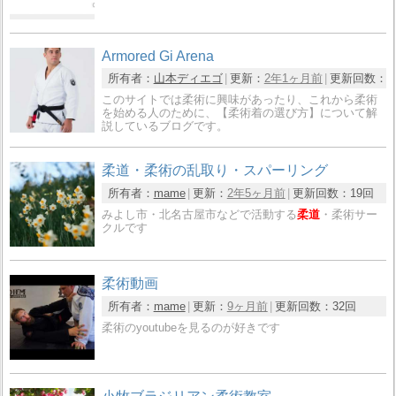
Armored Gi Arena
所有者：
山本ディエゴ
更新：
2年1ヶ月前
更新回数：
9
このサイトでは柔術に興味があったり、これから柔術
を始める人のために、【柔術着の選び方】について解
説しているブログです。
柔道・柔術の乱取り・スパーリング
所有者：
mame
更新：
2年5ヶ月前
更新回数：
19回
みよし市・北名古屋市などで活動する
柔道
・柔術サー
クルです
柔術動画
所有者：
mame
更新：
9ヶ月前
更新回数：
32回
柔術のyoutubeを見るのが好きです