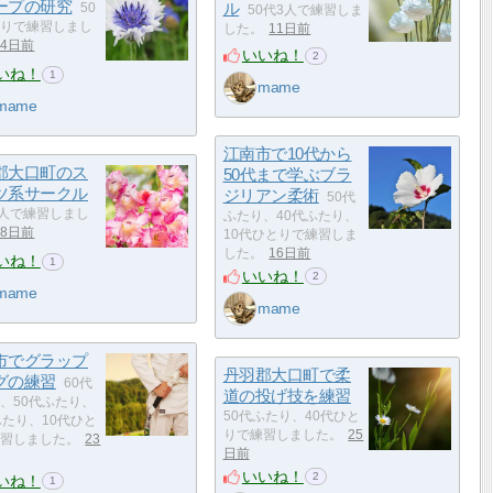
ープの研究
ル
50
50代3人で練習しま
りで練習しまし
した。
11日前
14日前
いいね！
2
いね！
1
mame
mame
江南市で10代から
郡大口町のス
50代まで学ぶブラ
ツ系サークル
ジリアン柔術
50代
3人で練習しまし
ふたり、40代ふたり、
18日前
10代ひとりで練習しま
した。
16日前
いね！
1
いいね！
2
mame
mame
市でグラップ
丹羽郡大口町で柔
グの練習
60代
道の投げ技を練習
、50代ふたり、
50代ふたり、40代ひと
ふたり、10代ひと
りで練習しました。
25
習しました。
23
日前
いいね！
2
いね！
1