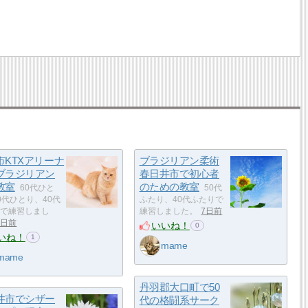
市KTXアリーナ
ブラジリアン柔術
ブラジリアン
春日井市で初心者
教室
のための教室
60代ひと
50代
0代ひとり、40代
ふたり、40代ふたりで
で練習しまし
練習しました。
7日前
5日前
いいね！
0
いね！
1
mame
mame
丹羽郡大口町で50
井市でシザー
代の格闘系サーク