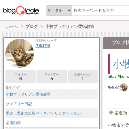
ホーム
ブログ
小牧ブラジリアン柔術教室
[参照中のユーザ]
ブログ
mame
小
フォロー
フォロワー
参加サークル
https://koma
6
5
1
所有者
登録ブログ
小牧ブラジリアン柔術教室
ダイアリー日記
柔道
9
柔道・柔術の乱取り・スパーリングサークル
柔術動画
小牧市で