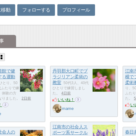
に移動
フォローする
プロフィール
事
道館で健
丹羽郡大口町でブ
江南
する運動
ラジリアン柔術の
横で
教室
柔術
ひとり、50
50代3人、40代
代ふたりで練
ひとりで練習しまし
り、5
。体験の方
た。
4日前
ふたり
なりました。
2日前
た。
いいね！
3
！
い
2
mame
e
江南市の社会人ス
社会人の
春日
ポーツ系サークル