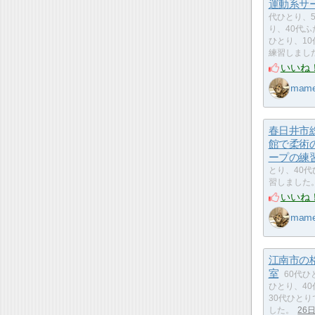
運動系サ
代ひとり、5
り、40代ふ
ひとり、1
練習しまし
いいね
mam
春日井市
館で柔術
ープの練
とり、40
習しました
いいね
mam
江南市の
室
60代ひ
ひとり、4
30代ひと
した。
26