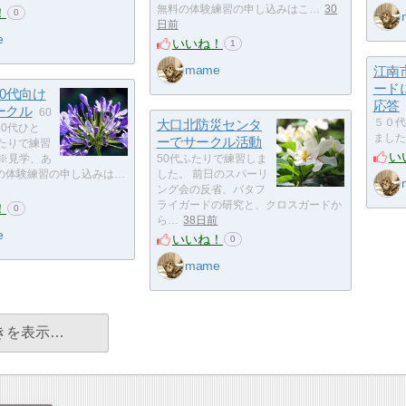
無料の体験練習の申し込みはこ…
30
！
0
日前
e
いいね！
1
mame
江南
ード
0代向け
応答
ークル
60
大口北防災センタ
５０代
0代ひと
ました
ーでサークル活動
ふたりで練習
い
 ※見学、あ
50代ふたりで練習しま
の体験練習の申し込みは…
した。 前日のスパーリ
ング会の反省、バタフ
ライガードの研究と、クロスガードか
！
0
ら…
38日前
e
いいね！
0
mame
きを表示…