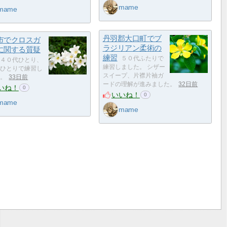
mame
mame
丹羽郡大口町でブ
市でクロスガ
ラジリアン柔術の
に関する質疑
練習
５０代ふたりで
４０代ひとり、
練習しました。 シザー
ひとりで練習し
スイープ、片襟片袖ガ
。
33日前
ードの理解が進みました。
32日前
いね！
0
いいね！
0
mame
mame