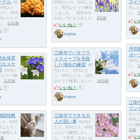
ークル
スイ
60
60代ひとり、50代ふた
0代ひと
り、40代ひとりで練習
代ふた
たり、30代
しました。、見学の方
た。
0代ひとりで
がおいでになりました。
9日前
い
た。
12日前
いいね！
0
！
0
mame
e
丹羽
江南市でバタフラ
ポー
総合体育
イスイープを失敗
50代
のエスケ
した場合の練習
60
た。
習
50代ひ
代ひとり、50代ひと
い
代ひとりで練
り、40代ふたり、10代
。
21日前
ひとりで練習しました。
19日前
！
いいね！
0
0
e
mame
江南
リン
ひとり
格闘技教
江南市でできる大
40代
人の習い事
とり、50代
60代ひ
りで練
0代ふたり、
とり、50代３人、40代
日前
りで練習しま
ふたりで練習しまし
い
日前
た。 ※見学、あるいは