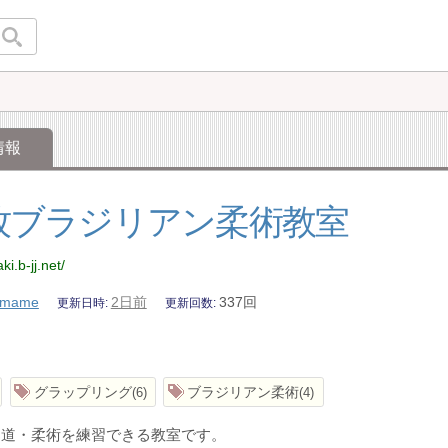
情報
牧ブラジリアン柔術教室
ki.b-jj.net/
mame
2日前
337回
更新日時
更新回数
グラップリング
ブラジリアン柔術
6
4
柔道・柔術を練習できる教室です。