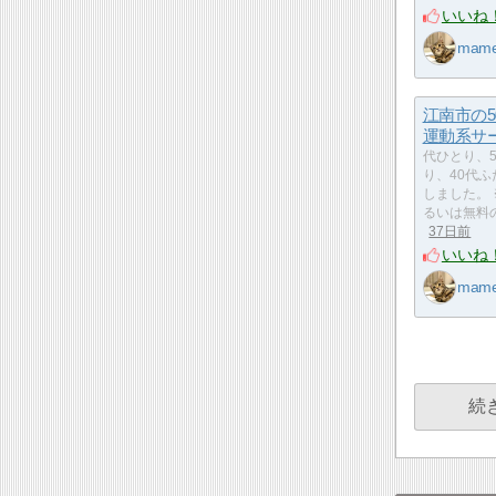
いいね
mam
江南市の5
運動系サ
代ひとり、5
り、40代
しました。
るいは無料
37日前
いいね
mam
続