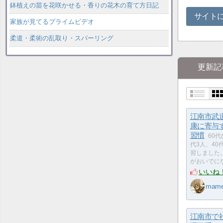
鉢植えの苗を花咲かせる・香りの花木の育て方日記
サイト
家族が見てるプライムビデオ
柔道・柔術の乱取り・スパーリング
更新記
江南市武
康に寄与
習慣
60代
代3人、40
習しました
がおいでに
いいね
mam
江南市で