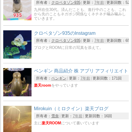
所有者：
クロベタゾン935
更新：
7年前
更新回数：
52
九州在住30代。済んだことも、進行中のことも、これ
から先のこともネガポジ関係なくネチネチ噛み噛みし
ていきます。
クロベタゾン935のInstagram
所有者：
クロベタゾン935
更新：
7年前
更新回数：
65
ブログとROOMに日常の写真を添えて。
ペンギン 商品紹介 株 アプリ アフィリエイト
所有者：
ペンギン
更新：
7年前
更新回数：
171回
楽天room
をやっています
Mirokuin（ミロクイン）楽天ブログ
所有者：
雪奈
更新：
7年前
更新回数：
16回
主に
楽天ROOM
について書いています