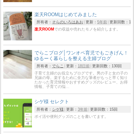
楽天ROOMはじめてみました
所有者：
そらのいろはあお
更新：
5年前
更新回数：
14
楽天ROOM
での収益や売れたモノを紹介します。
でらこブログ│ワンオペ育児でもごきげん！
ゆるーく暮らしを整える主婦ブログ
所有者：
でらこ
更新：
18日前
更新回数：
130回
子育て主婦のお役立ちブログです。男の子と女の子の
兄妹の母。楽するために全力な筆者がもっと早く知り
たかった育児情報やおすすめグッズのレビュー、お得
情報、子育ての悩…
シゲ様 セレクト
所有者：
シゲ様
更新：
3年前
更新回数：
15回
ポイ活や便利グッズのことを書いてます。