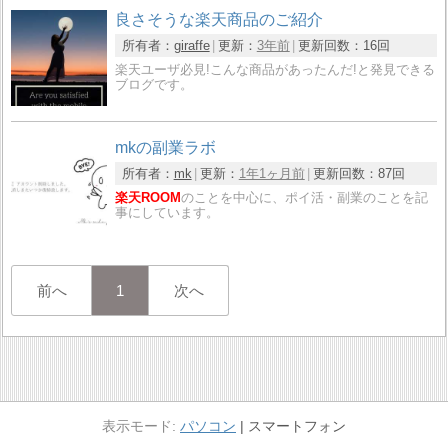
良さそうな楽天商品のご紹介
所有者：
giraffe
更新：
3年前
更新回数：
16回
楽天ユーザ必見!こんな商品があったんだ!と発見できる
ブログです。
mkの副業ラボ
所有者：
mk
更新：
1年1ヶ月前
更新回数：
87回
楽天ROOM
のことを中心に、ポイ活・副業のことを記
事にしています。
前へ
1
次へ
パソコン
スマートフォン