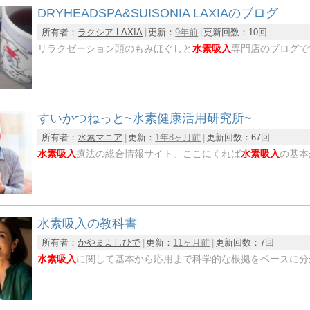
DRYHEADSPA&SUISONIA LAXIAのブログ
所有者：
ラクシア LAXIA
更新：
9年前
更新回数：
10回
リラクゼーション頭のもみほぐしと
水素吸入
専門店のブログで
すいかつねっと~水素健康活用研究所~
所有者：
水素マニア
更新：
1年8ヶ月前
更新回数：
67回
水素吸入
療法の総合情報サイト。ここにくれば
水素吸入
の基本
水素吸入の教科書
所有者：
かやまよしひで
更新：
11ヶ月前
更新回数：
7回
水素吸入
に関して基本から応用まで科学的な根拠をベースに分