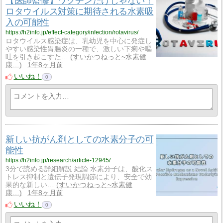
【医師監修】ワクチンだけじゃない！
ロタウイルス対策に期待される水素吸
入の可能性
https://h2info.jp/effect-category/infection/rotavirus/
ロタウイルス感染症は、乳幼児を中心に発症し
やすい感染性胃腸炎の一種で、激しい下痢や嘔
吐を引き起こすた…
すいかつねっと~水素健
康…
1年8ヶ月前
いいね！
0
新しい抗がん剤としての水素分子の可
能性
https://h2info.jp/research/article-12945/
3分で読める詳細解説 結論 水素分子は、酸化ス
トレス抑制と遺伝子発現調節により、安全で効
果的な新しい…
すいかつねっと~水素健
康…
1年8ヶ月前
いいね！
0