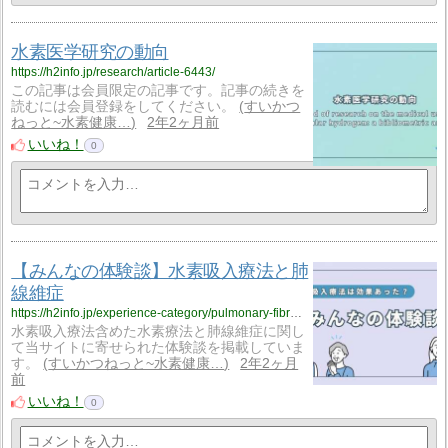
水素医学研究の動向
https://h2info.jp/research/article-6443/
この記事は会員限定の記事です。記事の続きを
読むには会員登録をしてください。
すいかつ
ねっと~水素健康…
2年2ヶ月前
いいね！
0
【みんなの体験談】水素吸入療法と肺
線維症
https://h2info.jp/experience-category/pulmonary-fibrosis_e/
水素吸入療法含めた水素療法と肺線維症に関し
て当サイトに寄せられた体験談を掲載していま
す。
すいかつねっと~水素健康…
2年2ヶ月
前
いいね！
0