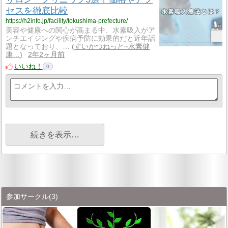
セスを徹底比較
https://h2info.jp/facility/tokushima-prefecture/
美容や健康への関心が高まる中、水素吸入がア
ンチエイジングや疾病予防に効果的だと近年話
題となっており、…
すいかつねっと~水素健
康…
2年2ヶ月前
いいね！
0
続きを表示…
参加サークル
(3)