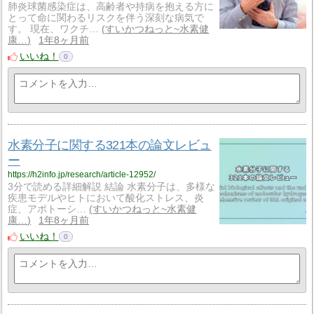
肺炎球菌感染症は、高齢者や持病を抱える方に
とって命に関わるリスクを伴う深刻な病気で
す。 現在、ワクチ…
すいかつねっと~水素健
康…
1年8ヶ月前
いいね！
0
水素分子に関する321本の論文レビュ
ー
https://h2info.jp/research/article-12952/
3分で読める詳細解説 結論 水素分子は、多様な
疾患モデルやヒトにおいて酸化ストレス、炎
症、アポトーシ…
すいかつねっと~水素健
康…
1年8ヶ月前
いいね！
0