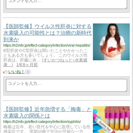
【医師監修】ウイルス性肝炎に対する
水素吸入の可能性とは？治療の新時代
到来か
https://h2info.jp/effect-category/infection/viral-hepatitis/
B型肝炎やC型肝炎は聞いたことやかかったこ
ともある方も多いでしょう。 このウイルス性
肝炎は、肝臓に炎…
すいかつねっと~水素健
康…
1年8ヶ月前
いいね！
0
【医師監修】近年急増する「梅毒」と
水素吸入の関係とは
https://h2info.jp/effect-category/infection/syphilis/
梅毒は近年、若い世代を中心に急増している性
感染症です。 早期治療で完治が可能な一方、