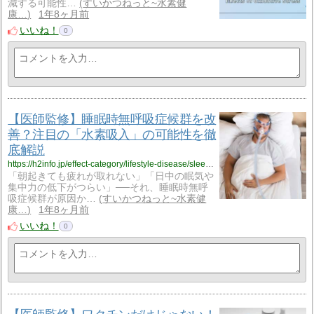
減する可能性…
すいかつねっと~水素健
康…
1年8ヶ月前
いいね！
0
【医師監修】睡眠時無呼吸症候群を改
善？注目の「水素吸入」の可能性を徹
底解説
https://h2info.jp/effect-category/lifestyle-disease/sleep-apnea-syndrome/
「朝起きても疲れが取れない」「日中の眠気や
集中力の低下がつらい」──それ、睡眠時無呼
吸症候群が原因か…
すいかつねっと~水素健
康…
1年8ヶ月前
いいね！
0