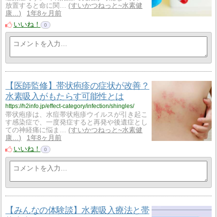
放置すると命に関…
すいかつねっと~水素健
康…
1年8ヶ月前
いいね！
0
【医師監修】帯状疱疹の症状が改善？
水素吸入がもたらす可能性とは
https://h2info.jp/effect-category/infection/shingles/
帯状疱疹は、水痘帯状疱疹ウイルスが引き起こ
す感染症で、一度発症すると再発や後遺症とし
ての神経痛に悩ま…
すいかつねっと~水素健
康…
1年8ヶ月前
いいね！
0
【みんなの体験談】水素吸入療法と帯