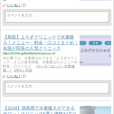
いいね！
0
【鳥取】よろずクリニックで水素吸
入！メニュー・料金・口コミまとめ｜
名医が院長の人気クリニック
https://h2info.jp/facility/clinic/yorozu-cl/
本記事では、水素療法ができる『よろずクリニ
ック』さんの基本情報、水素療法のメニューや
料金、口コミなど…
すいかつねっと~水素健
康…
2年2ヶ月前
いいね！
0
【2024】徳島県で水素吸入ができる
サロン・クリニック5選！価格やアク