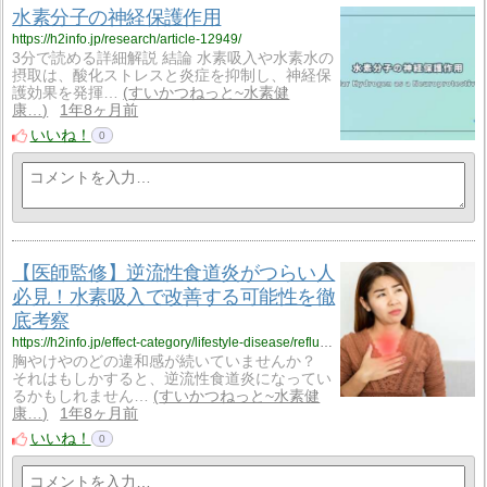
水素分子の神経保護作用
https://h2info.jp/research/article-12949/
3分で読める詳細解説 結論 水素吸入や水素水の
摂取は、酸化ストレスと炎症を抑制し、神経保
護効果を発揮…
すいかつねっと~水素健
康…
1年8ヶ月前
いいね！
0
【医師監修】逆流性食道炎がつらい人
必見！水素吸入で改善する可能性を徹
底考察
https://h2info.jp/effect-category/lifestyle-disease/reflux-esophagitis/
胸やけやのどの違和感が続いていませんか？
それはもしかすると、逆流性食道炎になってい
るかもしれません…
すいかつねっと~水素健
康…
1年8ヶ月前
いいね！
0