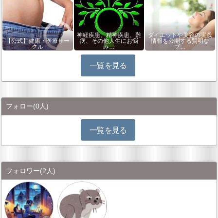
神経疾患、精神疾患、難
ダイエットや美容の実践
【公式】健康・医療サー
病、その他人生にお悩
情報を公開する賢明な
クル
み…
ブ…
一覧を見る
フォロー
(0人)
一覧を見る
フォロワー
(2人)