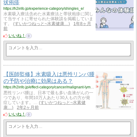
状疱疹
https://h2info.jp/experience-category/shingles_e/
水素吸入療法含めた水素療法と帯状疱疹に関し
て当サイトに寄せられた体験談を掲載していま
す。
すいかつねっと~水素健康…
1年8ヶ月
前
いいね！
0
【医師監修】水素吸入は悪性リンパ腫
の予防や治療に効果はある？
https://h2info.jp/effect-category/cancer/malignant-lymphoma/
悪性リンパ腫は、日本で最も多い血液がんの一
つであり、年間10万人あたり30人もの方が発
症しています。…
すいかつねっと~水素健
康…
2年2ヶ月前
いいね！
0