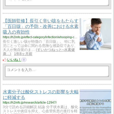
【医師監修】長引く辛い咳をもたらす
「百日咳」の予防・改善における水素
吸入の有効性
https://h2info.jp/effect-category/infection/whooping-cough/
長引く激しい咳が特徴の「百日咳」。 特に乳
児にとっては命に関わる危険な感染症であり、
大人が無自覚のま…
すいかつねっと~水素健
康…
1年8ヶ月前
いいね！
0
水素分子は酸化ストレスの影響を大幅
に軽減する
https://h2info.jp/research/article-12947/
3分で読める詳細解説 結論 分子状水素は、酸化
ストレスや炎症を抑え、心血管疾患の進行を軽