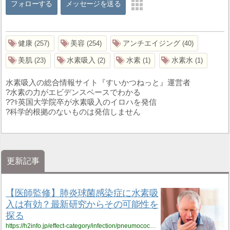
フォローする
メッセージを送る
健康
美容
アンチエイジング
257
254
40
美肌
水素吸入
水素
水素水
23
2
1
1
水素吸入の総合情報サイト『すいかつねっと』運営者
?水素の力がエビデンスベースでわかる
??‍⚕️英国大学院卒が水素吸入のイロハを発信
?科学的根拠のないものは発信しません
更新記事
【医師監修】肺炎球菌感染症に水素吸
入は有効？最新研究からその可能性を
探る
https://h2info.jp/effect-category/infection/pneumococcal-infection/