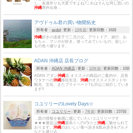
し、友達作りも大変ですよね?これはそんな同じ思いの
沖縄
県外出身…
アヴドゥル君の買い物開拓史
所有者：
avdol
更新：
10年前
更新回数：
16回
沖縄
好きの道産子で二児の父。アウトドア、旅行、お
もちゃ、マンガが好き。使ってみていいもの、欲しい
もの色々綴ります。
ADAN 沖縄店 店長ブログ
所有者：
ADAN 沖縄店
更新：
10年前
更新回数：
10回
ADAN アダン
沖縄
店 オススメの商品のご案内や、店長
ワタナベの
沖縄
移住生活、
沖縄
のオススメスポットや
観光、文化、またプライベート?も沢山ご紹介していき
ます!!
コユリリーのLovely Days☆
所有者：
コユリリー
更新：
7年前
更新回数：
237回
…題の情報を敏感に感じていたいコユリリーです
★★★最近は
沖縄
最高☆＼(^o^)/☆と
沖縄
に魅せられて
おります。
沖縄
のおいしい食べ歩き&飲み歩き&グルメ
なども盛り込…