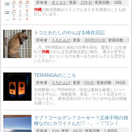
所有者：
ダイスケ
更新：
10年前
更新回数：
10回
沖縄
の観光情報がメインでときどき北海道のことも紹
介しています。
トコとわたしのやんばる移住日記
所有者：
うろたんけ
更新：
2時間10分前
更新回数：
3,
…月、8年間勤めた福祉の仕事を辞め、愛兎(トコ)を連
れて
沖縄
のやんばる(本島北部)に移住。 暑さが苦手な
トコと、おいしいものを食べるためならどんな苦労も
いとわない…
TERANGAのこころ
所有者：
うろたんけ
更新：
6年前
更新回数：
541回
天然酵母パンTERANGA、現在は素材を厳選したベー
グルを中心に、移動販売、発送、イベント出店を行っ
ております。 新米店長の日々のドタバタやお店の情報
を綴ってい…
ラブ？ゴールデン？️コーギー？️正体不明の雑
種なのにカワイイんだ▽・。・▽ワン！
所有者：
まゆ
更新：
4年前
更新回数：
1,455回