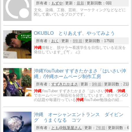
所有者：
もずや
更新：
最新
更新回数：
0回
文化、染織、工藝、芸術、マーケティングなどなどに
関して書いているブログです。
OKUBLO とりあえず、やってみよう
所有者：
おく
更新：
8年前
更新回数：
175回
沖縄
情報と、脱サラ〜看護学生を目指している近況を
発信しています_:(´ཀ`」 ∠):
沖縄YouTuber すずきたかまさ「はいさい沖
縄」/沖縄ホームページ制作工房
所有者：
すずきたかまさ
更新：
9年前
更新回数：
21回
沖縄
YouTuber すずきたかまさ「はいさい
沖縄
」/
沖縄
でホームページ制会社を経営しています。ポケモンGO
の話題や毎週行っている
沖縄
YouTuber勉強会の紹…
沖縄 オーシャンエントランス ダイビン
グ うまくなる コツ
所有者：
とも@執筆屋さん
更新：
7年前
更新回数：
6