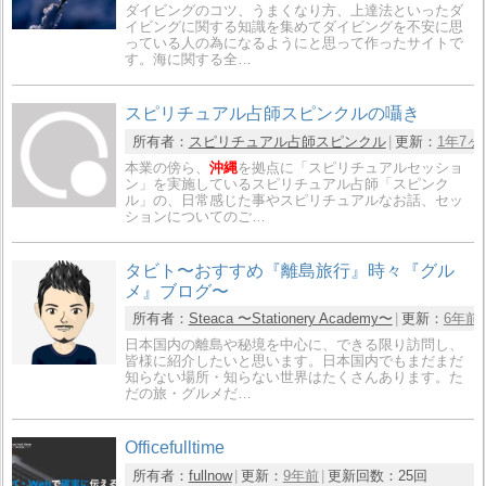
ダイビングのコツ、うまくなり方、上達法といったダ
イビングに関する知識を集めてダイビングを不安に思
っている人の為になるようにと思って作ったサイトで
す。海に関する全…
スピリチュアル占師スピンクルの囁き
所有者：
スピリチュアル占師スピンクル
更新：
1年7ヶ
本業の傍ら、
沖縄
を拠点に「スピリチュアルセッショ
ン」を実施しているスピリチュアル占師「スピンク
ル」の、日常感じた事やスピリチュアルなお話、セッ
ションについてのご…
タビト〜おすすめ『離島旅行』時々『グル
メ』ブログ〜
所有者：
Steaca 〜Stationery Academy〜
更新：
6年前
日本国内の離島や秘境を中心に、できる限り訪問し、
皆様に紹介したいと思います。日本国内でもまだまだ
知らない場所・知らない世界はたくさんあります。た
だの旅・グルメだ…
Officefulltime
所有者：
fullnow
更新：
9年前
更新回数：
25回