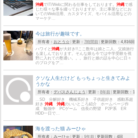
沖縄
でIT/Webに関わる仕事をしております。
沖縄
で感
じた様々な事を綴っておりますが、主に事業などにお
いてのWeb活用、カスタマイズ、モバイル活用などの
マーケテ…
今は旅行が趣味です。
所有者：
おとう☆
更新：
7時間前
更新回数：
4,816回
ハワイと
沖縄
が大好き!!ここ数年は娘と二人、父娘旅行
も楽しんでおります。そんな娘も今では中学受験を視
野に入れての塾通い。。。旅行と娘の話を中心に日々
のブログをア…
クソな人生だけど もっちょっと生きてみよ
うかな
所有者：
デパスさんじょう
更新：
8年前
更新回数：
10
…SD 分解好き 機械系好き 子供超好き 感動系超
好き
沖縄
沖縄
のいいところ紹介 ホームページ作
成 勉強中 PCゲーム 信長の野望 P2P系 ER
HDD一日で…
海を渡った猫 みーひゃ
所有者：
みーひゃ
更新：
9年前
更新回数：
4回