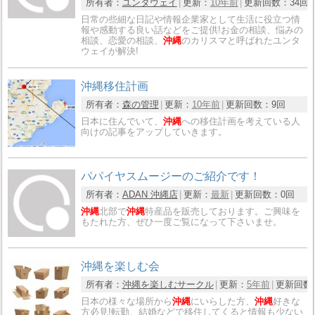
所有者：
ユンタウェイ
更新：
10年前
更新回数：
34回
日常の些細な日記や情報企業家として生活に役立つ情
報や感動する良い話などをご提供!お金の相談、悩みの
相談、恋愛の相談、
沖縄
のカリスマと呼ばれたユンタ
ウェイが解決!
沖縄移住計画
所有者：
森の管理
更新：
10年前
更新回数：
9回
日本に住んでいて、
沖縄
への移住計画を考えている人
向けの記事をアップしていきます。
パパイヤスムージーのご紹介です！
所有者：
ADAN 沖縄店
更新：
最新
更新回数：
0回
沖縄
北部で
沖縄
特産品を販売しております。ご興味を
もたれた方、ぜひ一度ご覧になって下さいませ。
沖縄を楽しむ会
所有者：
沖縄を楽しむサークル
更新：
5年前
更新回数
日本の様々な場所から
沖縄
にいらした方、
沖縄
好きな
方必見!転勤、結婚などで移住してくると情報も少ない