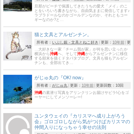
旦那がビーチで保護してきたうちの愛犬「メイ」のこ
とをいろいろ書きながら、自由気ままに発信してます♪
ラブラドールなのかゴールデンなのか、それともコー
ギーなのか?と…
猫と文具とアルゼンチン。
所有者：
いぶし銀 - 文具とねこ好き
更新：
10年前
更
…大好きな一家「チーム我が家」が何を思い立ったか
横浜から
沖縄
へ、そして
沖縄
からアルゼンチンに移住
する顛末を描くドタバタブログ。文具も猫もアルゼン
チンも、全部出てき…
がじゅ丸の『OK! now』
所有者：
がじゅ丸
更新：
10年前
更新回数：
10回
沖縄
の素潜り写真をアリンクリンお届けサビラ!心をゴ
ーヤーにしてメンソーレー!
ユンタウェイの『カリスマへ成り上がろう
会』ゴロゴロしながら気がつけばカリスマの
仲間入りになっちゃう幸せの法則