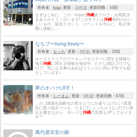
所有者：
koja
更新：
10年前
更新回数：
10回
まずはじめに、この「kojaの
沖縄
旅ブログ」を閲覧頂
きありがとうございます!このサイトは
沖縄
県内のおい
しいもの、観光スポット、イベントを中心に、私が実
際に体験し…
なちブ〜living freely〜
所有者：
なっち
更新：
8年前
更新回数：
20回
オーストラリアのワーキングホリデーに関する情報や
地元
沖縄
に関する情報を発信中。ただし雑記ブログな
ので、気になる事があればジャンルに拘らず何でも紹
介しています♪
夢のオバァLIFE！
所有者：
しーまん
更新：
9年前
更新回数：
67回
…が;;)過疎化高齢化の島をどうにか盛り上げたい!真面
目に取り組みつつも、たまに(しょっちゅう)ふざけた雑
記を書きながら、キレイな
沖縄
の写真もUPしておりま
す^^
萬代屋宗安の眼