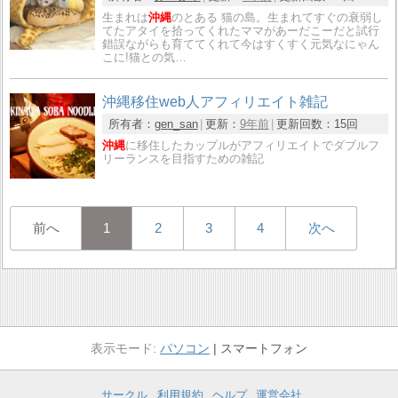
生まれは
沖縄
のとある 猫の島。生まれてすぐの衰弱し
てたアタイを拾ってくれたママがあーだこーだと試行
錯誤ながらも育ててくれて今はすくすく元気なにゃん
こに!猫との気…
沖縄移住web人アフィリエイト雑記
所有者：
gen_san
更新：
9年前
更新回数：
15回
沖縄
に移住したカップルがアフィリエイトでダブルフ
リーランスを目指すための雑記
前へ
1
2
3
4
次へ
パソコン
スマートフォン
サークル
利用規約
ヘルプ
運営会社