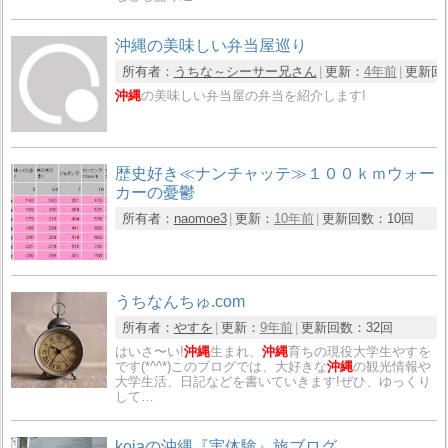
沖縄の美味しい弁当屋巡り
所有者：
うちな～シーサー兄さん
更新：
4年前
更新回
沖縄
の美味しい弁当屋の弁当を紹介します!
歴史好き≪ナンチャッテ≫１００ｋｍウォー
カーの憂鬱
所有者：
naomoe3
更新：
10年前
更新回数：
10回
うちなんちゅ.com
所有者：
やすを
更新：
9年前
更新回数：
32回
はいさ〜い!
沖縄
生まれ、
沖縄
育ちの現役大学生やすを
です(*^^*)このブログでは、大好きな
沖縄
の観光情報や
大学生活、日記などを書いていきます!ぜひ、ゆっくり
して…
kojaの沖縄『実体験』旅ブログ