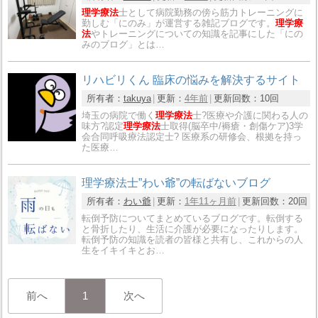
理学療法
士として病院勤務の傍ら筋力トレーニングに
勤しむ「にのみ」が運営する雑記ブログです。
理学療
法
やトレーニングについての知識を記事にした「にの
みのブログ」とは…
リハビリくん 臨床の悩みを解決するサイト
所有者：
takuya
更新：
4年前
更新回数：
10回
埼玉の病院で働く
理学療法
士?医療や介護に関わる人の
味方?認定
理学療法
士取得(脳卒中/褥瘡・創傷ケア)3学
会合同呼吸療法認定士? 医療系の研修会、根拠を持っ
た医療…
理学療法士”わい爺”の転ばないブログ
所有者：
わい爺
更新：
1年11ヶ月前
更新回数：
20回
転倒予防についてまとめているブログです。転倒する
と骨折したり、生活に介護が必要になったりします。
転倒予防の知識を読者の皆様と共有し、これからの人
生をイキイキとお…
前へ
1
次へ