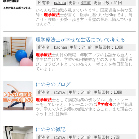
所有者：
nakata
更新：
8年前
更新回数：
41回
いろんな豆知識を載せていきます。国家資格を持つ医
師・
理学療法
士が書く、医学に基づいたBlogです。肩
こり・腰痛・姿勢・歩き方・骨盤の歪み...悩んでいま
せんか?…
理学療法士が幸せな生活について考える
所有者：
kachan
更新：
7年前
更新回数：
10回
理学療法
士向けの転職、年収アップのお話から新人・
学生に向けて、学習や動作観察などのスキル、職場選
び、セラピストとしての在り方・考え方を毎日配信し
ています。
にのみのブログ
所有者：
にのみ
更新：
5年前
更新回数：
13回
理学療法
士として病院勤務の傍らジムに通いトレーニ
ーをしていると、トレーニングに
理学療法
の専門知識
や、学んできた栄養の知識が使えること、また現在の
ネット上には簡単…
にのみの雑記
所有者：
にのみ
更新：
5年前
更新回数：
7回