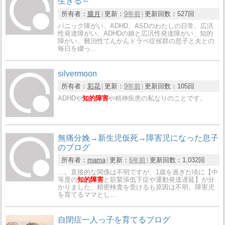
生きる～
所有者：
朧月
更新：
9年前
更新回数：
527回
パニック障がい、ADHD、ASDのわたしの日常、広汎
性発達障がい、ADHDの娘と広汎性発達障がい、知的
障がい、難治性てんかんドラベ症候群の息子と夫との
毎日を綴っ…
silvermoon
所有者：
彩花
更新：
9年前
更新回数：
105回
ADHDや
知的障害
や精神疾患の私なりのことです。
無痛分娩→新生児仮死→障害児になった息子
のブログ
所有者：
mama
更新：
6年前
更新回数：
1,032回
…。直接的な関係は不明ですが、1歳を過ぎた頃に【中
等度の
知的障害
と筋緊張低下症や運動発達遅延】が分
かりました。精密検査を受けるも原因は不明。障害児
を育てるママとし…
自閉症一人っ子を育てるブログ