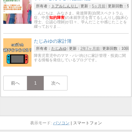
所有者：
トアルしんりし
更新：
5ヶ月前
更新回数：
51
…んにちは、みなさま。発達障害(自閉スペクトラム
症、中度
知的障害
)の未就学児を育てるしんりし(臨床心
理士、公認心理師)が日々、学んだことや感じたことを
綴っておりま…
たじみゆの家計簿
所有者：
たじみゆ
更新：
2年7ヶ月前
更新回数：
10回
障害児育児中のママ・パパ向けに家計管理・投資に関
する情報を発信しているブログです。
前へ
1
次へ
パソコン
スマートフォン