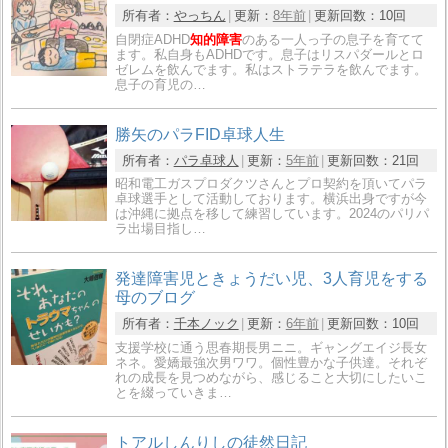
所有者：
やっちん
更新：
8年前
更新回数：
10回
自閉症ADHD
知的障害
のある一人っ子の息子を育てて
ます。私自身もADHDです。息子はリスパダールとロ
ゼレムを飲んでます。私はストラテラを飲んでます。
息子の育児の…
勝矢のパラFID卓球人生
所有者：
パラ卓球人
更新：
5年前
更新回数：
21回
昭和電工ガスプロダクツさんとプロ契約を頂いてパラ
卓球選手として活動しております。横浜出身ですが今
は沖縄に拠点を移して練習しています。2024のパリパ
ラ出場目指し…
発達障害児ときょうだい児、3人育児をする
母のブログ
所有者：
千本ノック
更新：
6年前
更新回数：
10回
支援学校に通う思春期長男ニニ。ギャングエイジ長女
ネネ。愛嬌最強次男ワワ。個性豊かな子供達。それぞ
れの成長を見つめながら、感じること大切にしたいこ
とを綴っていきま…
トアルしんりしの徒然日記