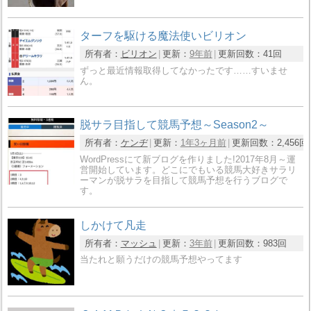
ターフを駆ける魔法使いビリオン
所有者：
ビリオン
更新：
9年前
更新回数：
41回
ずっと最近情報取得してなかったです……すいませ
ん。
脱サラ目指して競馬予想～Season2～
所有者：
ケンヂ
更新：
1年3ヶ月前
更新回数：
2,456回
WordPressにて新ブログを作りました!2017年8月～運
営開始しています。どこにでもいる競馬大好きサラリ
ーマンが脱サラを目指して競馬予想を行うブログで
す。
しかけて凡走
所有者：
マッシュ
更新：
3年前
更新回数：
983回
当たれと願うだけの競馬予想やってます