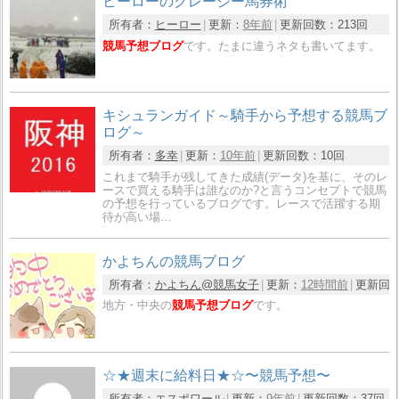
ヒーローのクレージー馬券術
所有者：
ヒーロー
更新：
8年前
更新回数：
213回
競馬予想ブログ
です。たまに違うネタも書いてます。
キシュランガイド～騎手から予想する競馬ブ
ログ～
所有者：
多幸
更新：
10年前
更新回数：
10回
これまで騎手が残してきた成績(データ)を基に、そのレ
ースで買える騎手は誰なのか?と言うコンセプトで競馬
の予想を行っているブログです。レースで活躍する期
待が高い場…
かよちんの競馬ブログ
所有者：
かよちん@競馬女子
更新：
12時間前
更新回
地方・中央の
競馬予想ブログ
です。
☆★週末に給料日★☆〜競馬予想〜
所有者：
エスポワール
更新：
9年前
更新回数：
37回