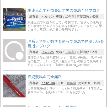
馬連三点で利益を出す男の競馬予想ブログ
所有者：
ハルキン
更新：
10年前
更新回数：
40回
馬連三点で利益を出している男です。皆さんの競馬予
想の参考になるような記事をお届けしていきたいと思
います。馬連こそ馬券の醍醐味です。
理系大学生が数学を使って競馬で勝率80%を
目指すブログ
所有者：
けんいち
更新：
10年前
更新回数：
2回
某理系大学に通う3回生です。競馬の予想に「数学×情
報の見方」という理系大生ならではの観点で競馬を予
想するブログです。Twitter:@keiba_yosokuも…
投資競馬＠完全無料
所有者：
Keiba 104
更新：
10年前
更新回数：
15回
毎日競馬予想を発信。中央&地方競馬予想 8月実績→
的中率70%、回収率270%、今月収支15万