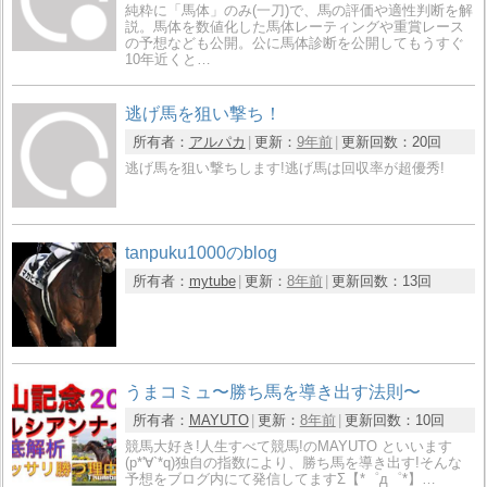
純粋に「馬体」のみ(一刀)で、馬の評価や適性判断を解
説。馬体を数値化した馬体レーティングや重賞レース
の予想なども公開。公に馬体診断を公開してもうすぐ
10年近くと…
逃げ馬を狙い撃ち！
所有者：
アルパカ
更新：
9年前
更新回数：
20回
逃げ馬を狙い撃ちします!逃げ馬は回収率が超優秀!
tanpuku1000のblog
所有者：
mytube
更新：
8年前
更新回数：
13回
うまコミュ〜勝ち馬を導き出す法則〜
所有者：
MAYUTO
更新：
8年前
更新回数：
10回
競馬大好き!人生すべて競馬!のMAYUTO といいます
(p*'∀`*q)独自の指数により、勝ち馬を導き出す!そんな
予想をブログ内にて発信してますΣ【*゜д゜*】…