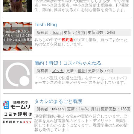
中小企業診断士×1級FP技能士のししまるが、中小企業
者、中小企業支援者、中小企業診断士受験生、FP受験
生、節約に興味がある方にお得な情報を発信します。
Toshi Blog
所有者：
Toshi
更新：
4年前
更新回数：
24回
暮らしの中での
節約術
や役立ち情報、買ってよかった
ものなどを発信しています。
節約！時短！コスパちゃんねる
所有者：
ズッカ
更新：
最新
更新回数：
0回
「コスパ重視で快適な生活」をテーマに、コストパフ
ォーマンスの高いモノやサービスを紹介しています。
タカシのまるごと看護
所有者：
takashi
更新：
1年3ヶ月前
更新回数：
136回
現役看護師が抱える悩みや実情を紹介しています。当
記事を見れば看護師のメリット・デメリット、転職に
関してもわかるようになります。看護学生のための情
報も発信していま…