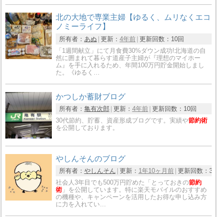
北の大地で専業主婦【ゆるく、ムリなくエコ
ノミーライフ】
所有者：
あぬ
更新：
4年前
更新回数：
10回
「1週間献立」にて月食費30%ダウン成功!北海道の自
然に囲まれて暮らす道産子主婦が『理想のマイホー
ム』を手に入れるため、年間100万円貯金開始しまし
た。《ゆるく…
かつしか蓄財ブログ
所有者：
亀有次郎
更新：
4年前
更新回数：
10回
30代節約、貯蓄、資産形成ブログです。実績や
節約術
を公開しております。
やしんそんのブログ
所有者：
やしんそん
更新：
1年10ヶ月前
更新回数：
3
社会人3年目でも500万円貯めた「とっておきの
節約
術
」を公開しています。特に楽天モバイルのおすすめ
の機種や、キャンペーンを活用したお得な申し込み方
に力を入れてい…