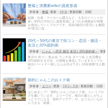
蟹蔵と浪費家wifeの資産形成
所有者：
蟹蔵
更新：
4年前
更新回数：
10回
結婚・出産・マイホーム購入など、人生のイベントが
多い30代の方向けに資産形成にまつわる体験談や情報
を発信していくブログです。現在0歳児の育児にも奮闘
中!育児に役…
20代～50代の東京で街コン・恋活・婚活・
友活と20%節約術
所有者：
にゃん ～恋活 婚活 友活と20%節約術～
更新
東京の 街コン 飲み会 ランチ会 ダーツ会 と生活費を
20%節約する方法 の情報を発信していますカップル
続出!パートナー探しならお任せ下さい10名規模!大人数
が…
節約にゃんこのおトク術
所有者：
エリー
更新：
1年3ヶ月前
更新回数：
12回
はじめまして!「節約にゃんこのおトク術」というブロ
グを書いています、エリーです。毎日の暮らしがちょ
っとラクになる「節約アイデア」や、おうちにいなが
らできる「副業…