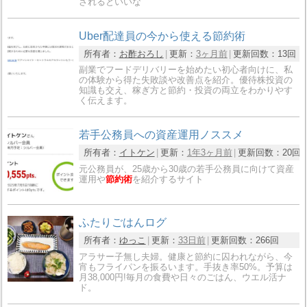
されるといいな
Uber配達員の今から使える節約術
所有者：
お酢おろし
更新：
3ヶ月前
更新回数：
13回
副業でフードデリバリーを始めたい初心者向けに、私
の体験から得た失敗談や改善点を紹介。優待株投資の
知識も交え、稼ぎ方と節約・投資の両立をわかりやす
く伝えます。
若手公務員への資産運用ノススメ
所有者：
イトケン
更新：
1年3ヶ月前
更新回数：
20回
元公務員が、25歳から30歳の若手公務員に向けて資産
運用や
節約術
を紹介するサイト
ふたりごはんログ
所有者：
ゆっこ
更新：
33日前
更新回数：
266回
アラサー子無し夫婦。健康と節約に囚われながら、今
宵もフライパンを振るいます。手抜き率50%。予算は
月38,000円!毎月の食費や日々のごはん、ウエル活ナ
ド。