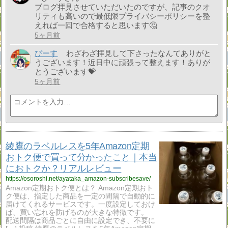
ブログ拝見させていただいたのですが、記事のクオ
リティも高いので最低限プライバシーポリシーを整
えれば一回で合格すると思います🤔
5ヶ月前
ぴーす
わざわざ拝見して下さったなんてありがと
うございます！近日中に頑張って整えます！ありが
とうございます💝
5ヶ月前
綾鷹のラベルレスを5年Amazon定期
おトク便で買って分かったこと｜本当
におトクか？リアルレビュー
https://osoroshi.net/ayataka_amazon-subscribesave/
Amazon定期おトク便とは？ Amazon定期おト
ク便は、指定した商品を一定の間隔で自動的に
届けてくれるサービスです。一度設定しておけ
ば、買い忘れを防げるのが大きな特徴です。
配送間隔は商品ごとに自由に設定でき、不要に