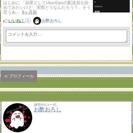
はじめに 「副業としてUberEatsの配達員を始
めてみたいけど、実際どうなんだろう？」そう
思うあ…
9ヶ月前
いいね！
お酢おろし
1
プロフィール
[参照中のユーザ]
お酢おろし