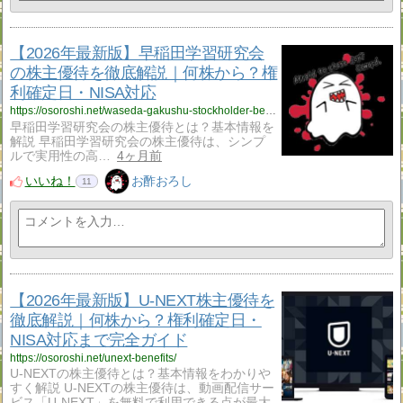
【2026年最新版】早稲田学習研究会
の株主優待を徹底解説｜何株から？権
利確定日・NISA対応
https://osoroshi.net/waseda-gakushu-stockholder-benefits/
早稲田学習研究会の株主優待とは？基本情報を
解説 早稲田学習研究会の株主優待は、シンプ
ルで実用性の高…
4ヶ月前
いいね！
お酢おろし
11
【2026年最新版】U-NEXT株主優待を
徹底解説｜何株から？権利確定日・
NISA対応まで完全ガイド
https://osoroshi.net/unext-benefits/
U-NEXTの株主優待とは？基本情報をわかりや
すく解説 U-NEXTの株主優待は、動画配信サー
ビス「U-NEXT」を無料で利用できる点が最大