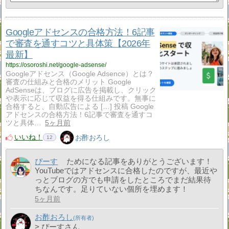
Googleアドセンスの合格方法！6記事
で審査を通すコツと具体策【2026年
最新】
https://osoroshi.net/google-adsense/
Googleアドセンス（Google Adsence）とは？
審査の仕組みと合格のメリット Google
AdSenseは、ブログに広告を掲載し、クリック
や表示に応じて収益を得る仕組みです。無事に
合格すると、自動広告による […] 投稿 Google
アドセンスの合格方法！6記事で審査を通すコ
ツと具体…
5ヶ月前
いいね！
お酢おろし
12
ぴーす
ためになる記事をありがとうございます！
YouTubeではアドセンスに合格したのですが、最近や
っとブログの方でも申請をしたところでまだ結果待
ちなんです。足りていない個所を埋めます！
5ヶ月前
お酢おろし
> ぴーすさん