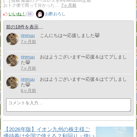
[…] 投稿 綾鷹のラベルレスを5年Amazon定期
おトク便で買って分かった…
7ヶ月前
いいね！
お酢おろし
26
前の18件を表示
rinmuu
こんにちは〜応援しました😸
7ヶ月前
rinmuu
おはようございます〜応援＆はてブしまし
た😸
7ヶ月前
rinmuu
おはようございます〜応援＆はてブしまし
た😸
6ヶ月前
【2026年版】イオン九州の株主様ご
優待券は全国で使える？利回り・使い