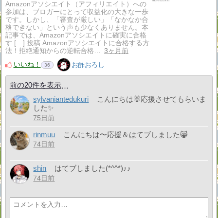
Amazonアソシエイト（アフィリエイト）への
参加は、ブロガーにとって収益化の大きな一歩
です。しかし、「審査が厳しい」「なかなか合
格できない」という声も少なくありません。本
記事では、Amazonアソシエイトに確実に合格
す […] 投稿 Amazonアソシエイトに合格する方
法！拒絶通知からの逆転合格…
3ヶ月前
いいね！
お酢おろし
36
前の20件を表示
sylvaniantedukuri
こんにちは🐰応援させてもらいま
した✨
75日前
rinmuu
こんにちは〜応援＆はてブしました😸
74日前
shin
はてブしました(*^^*)♪︎♪︎
74日前