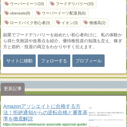
ウーバーイーツ
フードデリバリー
10
10
ubereats
ウーバーイーツ配達員
9
6
ロードバイク初心者
イオン
物価高
3
3
2
副業でフードデリバリーを始めたい初心者向けに、私の体験か
ら得た失敗談や改善点を紹介。優待株投資の知識も交え、稼ぎ
方と節約・投資の両立をわかりやすく伝えます。
サイトに移動
フォローする
プロフィール
更新記事
Amazonアソシエイトに合格する方
法！拒絶通知からの逆転合格と審査基
準を徹底解説
https://osoroshi.net/amazon-associate-approval-guide/