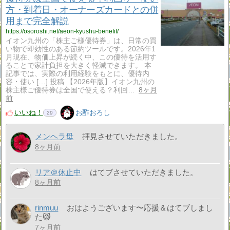
方・到着日・オーナーズカードとの併
用まで完全解説
https://osoroshi.net/aeon-kyushu-benefit/
イオン九州の「株主ご様優待券」は、日常の買
い物で即効性のある節約ツールです。2026年1
月現在、物価上昇が続く中、この優待を活用す
ることで家計負担を大きく軽減できます。 本
記事では、実際の利用経験をもとに、優待内
容・使い […] 投稿 【2026年版】イオン九州の
株主様ご優待券は全国で使える？利回…
8ヶ月
前
いいね！
お酢おろし
29
メンヘラ母
拝見させていただきました。
8ヶ月前
リア＠休止中
はてブさせていただきました。
8ヶ月前
rinmuu
おはようございます〜応援＆はてブしまし
た😸
7ヶ月前