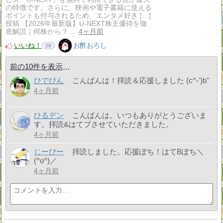
の特徴です。さらに、映画や電子書籍に使える
ポイントも付与されるため、エンタメ好き […]
投稿 【2026年最新版】U-NEXT株主優待を徹
底解説｜何株から？…
4ヶ月前
いいね！
お酢おろし
29
前の10件を表示
ひでぴん
こんばんは！拝読＆応援しました (c^-')b"
4ヶ月前
ひるデン
こんばんは。いつもありがとうございま
す。拝読&はてブさせていただきました。
4ヶ月前
じーぴー
拝読しました。応援ぽち！はてBぽち＼
(^o^)／
4ヶ月前