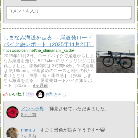
しまなみ海道を走る — 尾道発ロード
バイク旅レポート（2025年11月2日）
https://osoroshi.net/the_shimanami_kaido/
2025年11月2日、ロードバイクで尾道からしま
なみ海道を走り、52.74km のサイクリングに挑
戦しました。移動時間は 3時間54分、平均速度
は 約18km/h。平坦多めのコースと相性の良い
走りとなり、風景・食・達成感 […] 投稿 しま
なみ海道を走る — 尾道発ロードバイク旅レポ
ート（2025…
9ヶ月前
いいね！
お酢おろし
14
メンヘラ母
拝見させていただきました。
8ヶ月前
rinmuu
すごく景色が良さそうです〜😸
7ヶ月前