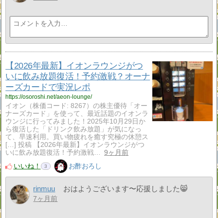
【2026年最新】イオンラウンジがつ
いに飲み放題復活！予約激戦？オーナ
ーズカードで実況レポ
https://osoroshi.net/aeon-lounge/
イオン（株価コード: 8267）の株主優待「オー
ナーズカード」を使って、最近話題のイオンラ
ウンジに行ってみました！2025年10月29日か
ら復活した「ドリンク飲み放題」が気になっ
て、早速利用。買い物疲れを癒す究極の休憩ス
[…] 投稿 【2026年最新】イオンラウンジがつ
いに飲み放題復活！予約激戦…
9ヶ月前
いいね！
お酢おろし
3
rinmuu
おはようございます〜応援しました😸
7ヶ月前