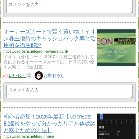
オーナーズカードで賢く買い物！イオ
ン株主優待のキャッシュバック率と活
用術を徹底解説
https://osoroshi.net/aeon-owners-card/
イオン（株価コード: 8267）の株主優待として
提供されるオーナーズカードは、日常の買い物
を大幅に…
9ヶ月前
いいね！
お酢おろし
2
初心者必見！2026年最新【UberEats
配達員をやって分かったリアル体験談
と稼ぐための方法】
https://osoroshi.net/beginners/