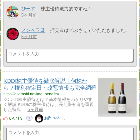
ぴーす
株主優待魅力的ですね！
5ヶ月前
メンヘラ母
拝見＆はてぶさせていただきました。
5ヶ月前
KDDI株主優待を徹底解説｜何株か
ら？権利確定日・改悪情報も完全網羅
https://osoroshi.net/kddi-benefits/
KDDIの株主優待とは？基本情報をわかりやす
く解説 KDDIの株主優待は、長期保有者を重視
した特典…
5ヶ月前
いいね！
お酢おろし
2