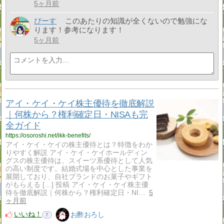
5ヶ月前
ぴーす
このあたりの知識が全くないので勉強にな
ります！参考になります！
5ヶ月前
アイ・ケイ・ケイ株主優待を徹底解説
｜何株から？権利確定日・NISAも完
全ガイド
https://osoroshi.net/ikk-benefits/
アイ・ケイ・ケイの株主優待とは？特徴をわか
りやすく解説 アイ・ケイ・ケイホールディン
グスの株主優待は、スイーツ系優待として人気
の高い制度です。結婚式場を中心とした事業を
展開しており、自社ブランドのお菓子やギフト
がもらえる […] 投稿 アイ・ケイ・ケイ株主優
待を徹底解説｜何株から？権利確定日・NI…
5
ヶ月前
いいね！
お酢おろし
7