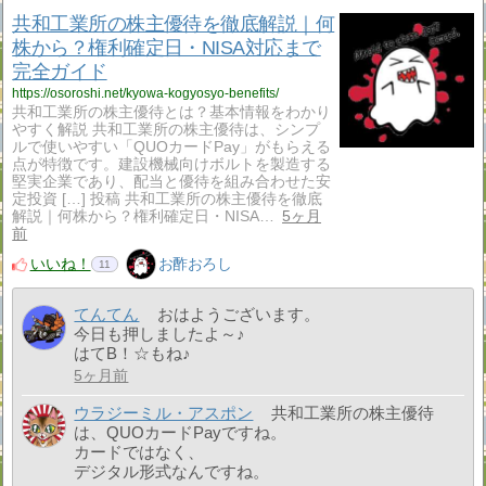
共和工業所の株主優待を徹底解説｜何
株から？権利確定日・NISA対応まで
完全ガイド
https://osoroshi.net/kyowa-kogyosyo-benefits/
共和工業所の株主優待とは？基本情報をわかり
やすく解説 共和工業所の株主優待は、シンプ
ルで使いやすい「QUOカードPay」がもらえる
点が特徴です。建設機械向けボルトを製造する
堅実企業であり、配当と優待を組み合わせた安
定投資 […] 投稿 共和工業所の株主優待を徹底
解説｜何株から？権利確定日・NISA…
5ヶ月
前
いいね！
お酢おろし
11
てんてん
おはようございます。
今日も押しましたよ～♪
はてB！☆もね♪
5ヶ月前
ウラジーミル・アスポン
共和工業所の株主優待
は、QUOカードPayですね。
カードではなく、
デジタル形式なんですね。