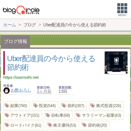
MENU
ホーム
ブログ
Uber配達員の今から使える節約術
ブログ情報
Uber配達員の今から使える
節約術
https://osoroshi.net
所有者
更新日時
更新回数
お酢おろし
3ヶ月前
13回
副業
投資
節約
株式投資
760
544
307
226
アウトドア
自転車
サラリーマン副業
151
68
63
ロードバイク
株主優待
節約術
61
53
20